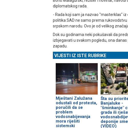
Boris Malagurski, režiser i novinar, navodi
diplomatskog rada.
- Rada koji sam ja nazvao "masterklas" iz d
politika SAD ne samo prema rukovodstvu 
srpskom narodu. Ovo je od velikog značaja 
Dok su godinama neki pokušavali da preds
izbjegavati u svakom pogledu, ona danas p
zapadu.
VIJESTI IZ ISTE RUBRIKE
Mještani Zalužana
Šta su priorite
odustali od protesta,
Banjaluke -
poručili da se
"šminkanje" c
problem
grada ili rješ
vodosnabijevanja
vodosnabdijev
mora riješiti
deponije sme
sistemski
(VIDEO)