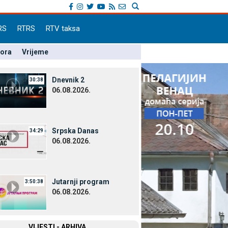
RS
RTRS
RTV taksa
pora
Vrijeme
Dnevnik 2
30:38
06.08.2026.
Srpska Danas
34:29
06.08.2026.
Јutarnji program
3:50:38
06.08.2026.
VIЈESTI - ARHIVA