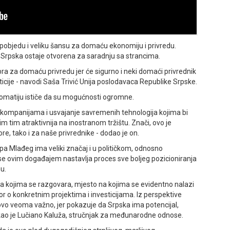
 pobjedu i veliku šansu za domaću ekonomiju i privredu.
a Srpska ostaje otvorena za saradnju sa strancima.
obra za domaću privredu jer će sigurno i neki domaći privrednik
sticije - navodi Saša Trivić Unija poslodavaca Republike Srpske.
lomatiju ističe da su mogućnosti ogromne.
m kompanijama i usvajanje savremenih tehnologija kojima bi
m tim atraktivnija na inostranom tržištu. Znači, ovo je
e, tako i za naše privrednike - dodao je on.
 Mlađeg ima veliki značaj i u političkom, odnosno
se ovim događajem nastavlja proces sve boljeg pozicioniranja
u.
sa kojima se razgovara, mjesto na kojima se evidentno nalazi
or o konkretnim projektima i investicijama. Iz perspektive
ovo veoma važno, jer pokazuje da Srpska ima potencijal,
ekao je Lučiano Kaluža, stručnjak za međunarodne odnose.