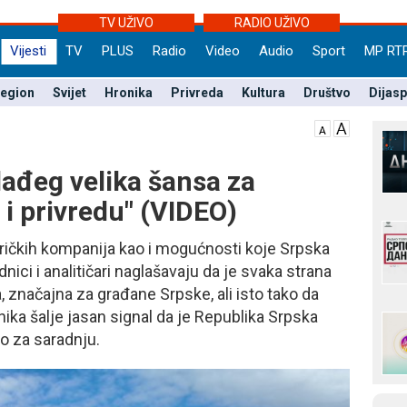
TV UŽIVO
RADIO UŽIVO
Vijesti
TV
PLUS
Radio
Video
Audio
Sport
MP RT
egion
Svijet
Hronika
Privreda
Kultura
Društvo
Dijas
ađeg velika šansa za
 privredu" (VIDEO)
eričkih kompanija kao i mogućnosti koje Srpska
nici i analitičari naglašavaju da je svaka strana
, značajna za građane Srpske, ali isto tako da
ka šalje jasan signal da je Republika Srpska
o za saradnju.