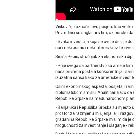
Višković je označio ovu posjetu kao veliku
Privrednici su saglasni s tim, uz poruku d
- Svaka investicija koja se ovdje desi je d
naći neki posao i neki interes kroz te inve
Siniša Pepić, stručnjak za ekonomsku dip
- Prije svega sa partnerstvo sa američki
naša privreda postala konkurentnija i sami
izuzetna šansa kako za američke investitor
Osim ekonomskog aspekta, posjeta Trampa
diplomatskom smislu. Analitičari kažu da 
Republike Srpske na međunarodnom plan
- Banjaluka i Republika Srpska su mjesto 
prostor za razmjenu mišljenja, ali i razgov
građanina Republike Srpske mislim da je 
mogućnosti za investiranje i ulaganje - r