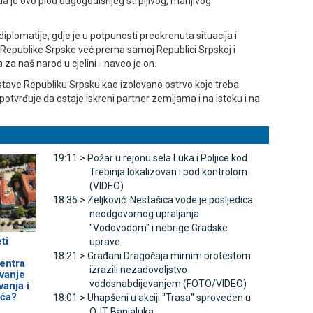
 da je ovo plod dugogodišnjeg strpljivog, marljivog
iplomatije, gdje je u potpunosti preokrenuta situacija i
Republike Srpske već prema samoj Republici Srpskoj i
za naš narod u cjelini - naveo je on.
tave Republiku Srpsku kao izolovano ostrvo koje treba
otvrđuje da ostaje iskreni partner zemljama i na istoku i na
19:11 >
Požar u rejonu sela Luka i Poljice kod
Trebinja lokalizovan i pod kontrolom
(VIDEO)
18:35 >
Zeljković: Nestašica vode je posljedica
neodgovornog upraljanja
"Vodovodom" i nebrige Gradske
ti
uprave
18:21 >
Građani Dragočaja mirnim protestom
entra
izrazili nezadovoljstvo
avanje
vodosnabdijevanjem (FOTO/VIDEO)
anja i
ća?
18:01 >
Uhapšeni u akciji "Trasa" sproveden u
OЈT Banjaluka