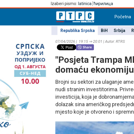
Izaberi pismo:
latinica
ћирилица
Početna
Republika Srpska
BiH
Srbija
R
07/04/2026 | 19:15 ⇒ 20:01 | Autor: RTRS
"Posjeta Trampa Ml
domaću ekonomiju i
Brojni su sektori za ulaganje am
nudi stranim investitorima. Privred
investicija, koja je dobronamjerna
dolazak sina američkog predsjedni
mjesto koje je otvoreno i spremn