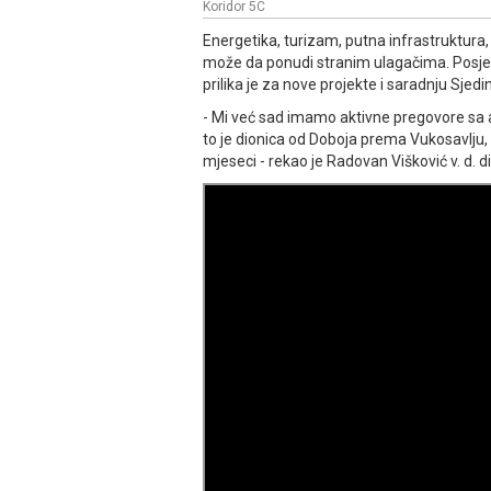
Koridor 5C
Energetika, turizam, putna infrastruktura,
može da ponudi stranim ulagačima. Posjeta
prilika je za nove projekte i saradnju Sjedi
- Mi već sad imamo aktivne pregovore sa
to je dionica od Doboja prema Vukosavlju, z
mjeseci - rekao je Radovan Višković v. d. 