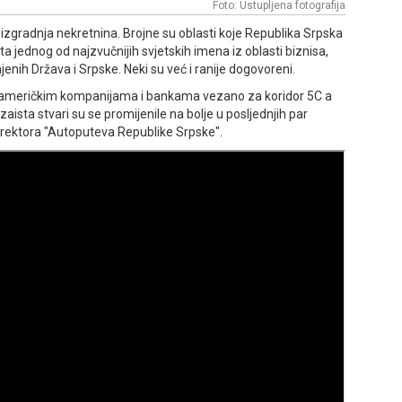
Foto: Ustupljena fotografija
 izgradnja nekretnina. Brojne su oblasti koje Republika Srpska
 jednog od najzvučnijih svjetskih imena iz oblasti biznisa,
njenih Država i Srpske. Neki su već i ranije dogovoreni.
 američkim kompanijama i bankama vezano za koridor 5C a
aista stvari su se promijenile na bolje u posljednjih par
direktora "Autoputeva Republike Srpske".