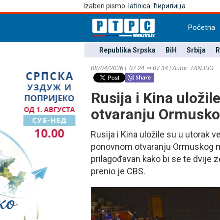
Izaberi pismo:
latinica
ћирилица
Početna
Republika Srpska
BiH
Srbija
R
08/04/2026 | 07:24 ⇒ 07:34 | Autor: TANЈUG
Rusija i Kina uložil
otvaranju Ormusk
Rusija i Kina uložile su u utorak 
ponovnom otvaranju Ormuskog mor
prilagođavan kako bi se te dvije 
prenio je CBS.