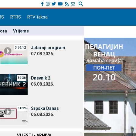
RS
RTRS
RTV taksa
pora
Vrijeme
Јutarnji program
3:50:12
07.08.2026.
Dnevnik 2
30:38
06.08.2026.
Srpska Danas
34:29
06.08.2026.
VIЈESTI - ARHIVA