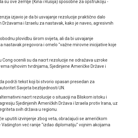
 su ove zemlje (Kina i Rusija) sposobne za opstrukciju -
enzja izjavio je da bi usvajanje rezolucije praktično dalo
 Državama i Izraelu za nastavak, kako je naveo, agresivnih
odnu plovidbu širom svijeta, ali da bi usvajanje
za nastavak pregovora i omelo "važne mirovne inicijative koje
Fu Cong ocenili su da nacrt rezolucije ne odražava uzroke
prema njihovim tvrdnjama, Sjedinjene Američke Države i
da podrži tekst koji bi stvorio opasan presedan za
utoritet Savjeta bezbjednosti UN.
ernativni nacrt rezolucije o situaciji na Bliskom istoku i
gresiju Sjedinjenih Američkih Država i Izraela protiv Irana, uz
tegriteta svih država u regionu.
će uputiti izvinjenje zbog veta, obraćajući se američkom
 Vašington već ranije "izdao diplomatiju" vojnim akcijama