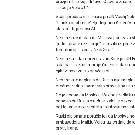
oružjem bilo koje države. Odavno znamo da
rekao je Volc u UN.
Stalni predstavnik Rusije pri UN Vasilij Neb
"blanko odobrenje" Sjedinjenim Američkim
aktivnosti, prenosi AP.
Nebenzja je dodao da Moskva podržava slob
"jednostrane rezolucije" ugrozilo izglede 
trenutno sprovodi više država".
Nebenzja i stalni predstavnik Kine pri UN 
sukoba i da zanemaruje činjenicu da su, 
njihovi saveznici započeli rat.
Nebenzja je naglasio da Rusija nije mogla 
međunarodno i pomorsko pravo, kao i za a
On je dodao da Moskva i Peking predlažu alt
ponovio da Rusija osuđuje, kako je naveo, a
poštovanje suvereniteta i teritorijalnog in
Ruski diplomata poručio je i da Moskva ne
ambasadoru Majklu Volcu, uz tvrdnju da je
protiv Irana.