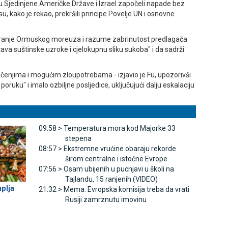
u Sjedinjene Američke Države i Izrael započeli napade bez
, kako je rekao, prekršili principe Povelje UN i osnovne
aranje Ormuskog moreuza i razume zabrinutost predlagača
ažava suštinske uzroke i cjelokupnu sliku sukoba" i da sadrži
čenjima i mogućim zloupotrebama - izjavio je Fu, upozorivši
oruku" i imalo ozbiljne posljedice, uključujući dalju eskalaciju
09:58 >
Temperatura mora kod Majorke 33
stepena
08:57 >
Ekstremne vrućine obaraju rekorde
širom centralne i istočne Evrope
07:56 >
Osam ubijenih u pucnjavi u školi na
Tajlandu, 15 ranjenih (VIDEO)
plja
21:32 >
Mema: Evropska komisija treba da vrati
Rusiji zamrznutu imovinu