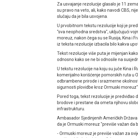
Za usvajanje rezolucije glasalo je 11 zemalj
su pravo na veto, ali, kako navodi CBS, nije
slučaju da je bila usvojena.
U prvobitnom tekstu rezolucije koji je pr
"sva neophodna sredstva", uključujući vojne
moreuz, nakon čega su se Rusija, Kina i Fr
iz teksta rezolucije izbacila bilo kakva upo
Tekst rezolucije više puta je mijenjan ka
odnosno kako se ne bi odnosile na susjed
U tekstu rezolucije na koju su juče Kina i 
komerijalno korišćenje pomorskih ruta u
odbrambene prirode i srazmerne okolnosti
sigurnosti plovidbe kroz Ormuski moreuz"
Pored toga, tekst rezolucije je predviđao
brodove i prestane da ometa njihovu slob
infrastrukturu.
Ambasador Sjedinjenih Američkih Država pr
da je Ormuski moreuz "previše važan da bi
- Ormuski moreuz je previše važan za svijet 