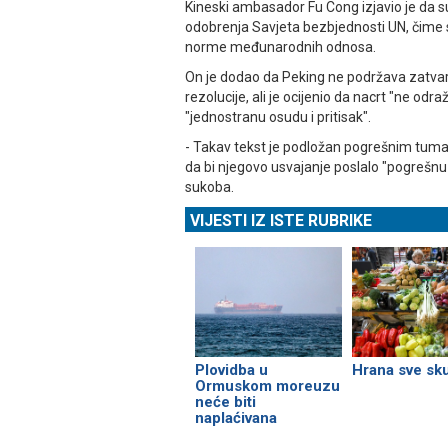
Kineski ambasador Fu Cong izjavio je da s
odobrenja Savjeta bezbjednosti UN, čime su
norme međunarodnih odnosa.
On je dodao da Peking ne podržava zatv
rezolucije, ali je ocijenio da nacrt "ne odr
"jednostranu osudu i pritisak".
- Takav tekst je podložan pogrešnim tuma
da bi njegovo usvajanje poslalo "pogrešnu p
sukoba.
VIJESTI IZ ISTE RUBRIKE
Plovidba u
Hrana sve sku
Ormuskom moreuzu
neće biti
naplaćivana