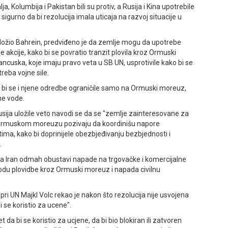
a, Kolumbija i Pakistan bili su protiv, a Rusija i Kina upotrebile
 sigurno da bi rezolucija imala uticaja na razvoj situacije u
edložio Bahrein, predviđeno je da zemlje mogu da upotrebe
 akcije, kako bi se povratio tranzit plovila kroz Ormuski
ancuska, koje imaju pravo veta u SB UN, usprotivile kako bi se
treba vojne sile.
ko bi se i njene odredbe ograničile samo na Ormuski moreuz,
ne vode.
Rusija uložile veto navodi se da se "zemlje zainteresovane za
 Ormuskom moreuzu pozivaju da koordinišu napore
ma, kako bi doprinijele obezbjeđivanju bezbjednosti i
.
 da Iran odmah obustavi napade na trgovačke i komercijalne
odu plovidbe kroz Ormuski moreuz i napada civilnu
i UN Majkl Volc rekao je nakon što rezolucija nije usvojena
 se koristio za ucene".
da bi se koristio za ucjene, da bi bio blokiran ili zatvoren