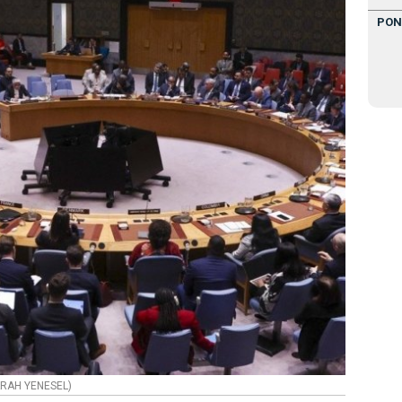
PON
SARAH YENESEL)