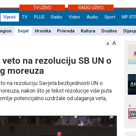
TV UŽIVO
RADIO UŽIVO
Vijesti
TV
PLUS
Radio
Video
Audio
Sport
MP RT
egion
Svijet
Hronika
Privreda
Kultura
Društvo
Dijas
e veto na rezoluciju SB UN o
og moreuza
veto na rezoluciju Savjeta bezbjednosti UN o
euza, nakon što je tekst rezolucije više puta
zemlje potencijalno uzdržale od ulaganja veta,