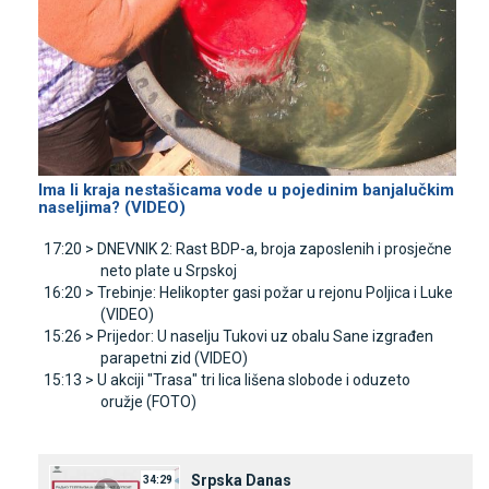
Ima li kraja nestašicama vode u pojedinim banjalučkim
naseljima? (VIDEO)
17:20 >
DNEVNIK 2: Rast BDP-a, broja zaposlenih i prosječne
neto plate u Srpskoj
16:20 >
Trebinje: Helikopter gasi požar u rejonu Poljica i Luke
(VIDEO)
15:26 >
Prijedor: U naselju Tukovi uz obalu Sane izgrađen
parapetni zid (VIDEO)
15:13 >
U akciji "Trasa" tri lica lišena slobode i oduzeto
oružje (FOTO)
Srpska Danas
34:29