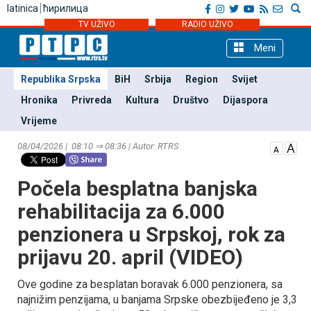
latinica
ћирилица
TV UŽIVO
RADIO UŽIVO
Meni
Republika Srpska
BiH
Srbija
Region
Svijet
Hronika
Privreda
Kultura
Društvo
Dijaspora
Vrijeme
08/04/2026 | 08:10 ⇒ 08:36 | Autor: RTRS
Počela besplatna banjska
rehabilitacija za 6.000
penzionera u Srpskoj, rok za
prijavu 20. april (VIDEO)
Ove godine za besplatan boravak 6.000 penzionera, sa
najnižim penzijama, u banjama Srpske obezbijeđeno je 3,3