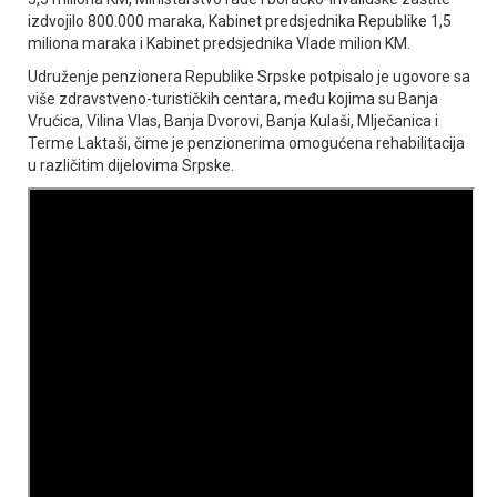
izdvojilo 800.000 maraka, Kabinet predsjednika Republike 1,5
miliona maraka i Kabinet predsjednika Vlade milion KM.
Udruženje penzionera Republike Srpske potpisalo je ugovore sa
više zdravstveno-turističkih centara, među kojima su Banja
Vrućica, Vilina Vlas, Banja Dvorovi, Banja Kulaši, Mlječanica i
Terme Laktaši, čime je penzionerima omogućena rehabilitacija
u različitim dijelovima Srpske.