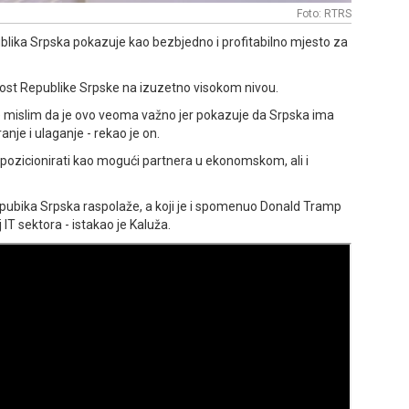
Foto: RTRS
ublika Srpska pokazuje kao bezbjedno i profitabilno mjesto za
nost Republike Srpske na izuzetno visokom nivou.
e mislim da je ovo veoma važno jer pokazuje da Srpska ima
anje i ulaganje - rekao je on.
pozicionirati kao mogući partnera u ekonomskom, ali i
epubika Srpska raspolaže, a koji je i spomenuo Donald Tramp
IT sektora - istakao je Kaluža.