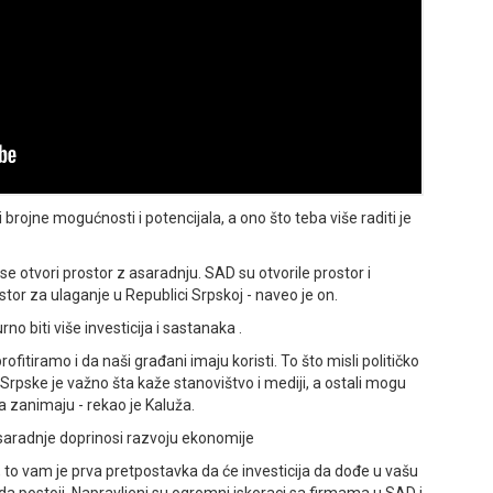
brojne mogućnosti i potencijala, a ono što teba više raditi je
 se otvori prostor z asaradnju. SAD su otvorile prostor i
tor za ulaganje u Republici Srpskoj - naveo je on.
o biti više investicija i sastanaka .
ofitiramo i da naši građani imaju koristi. To što misli političko
rpske je važno šta kaže stanovištvo i mediji, a ostali mogu
a zanimaju - rekao je Kaluža.
e saradnje doprinosi razvoju ekonomije
 to vam je prva pretpostavka da će investicija da dođe u vašu