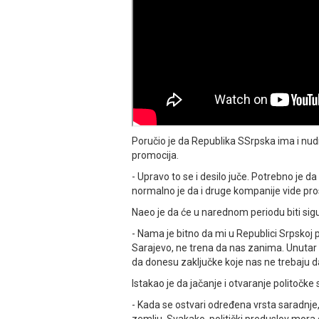
Poručio je da Republika SЅrpska ima i nudi 
promocija.
- Upravo to se i desilo juče. Potrebno je da
normalno je da i druge kompanije vide pros
Naeo je da će u narednom periodu biti sigurn
- Nama je bitno da mi u Republici Srpskoj pr
Sarajevo, ne trena da nas zanima. Unutar S
da donesu zaključke koje nas ne trebaju d
Istakao je da jačanje i otvaranje politočk
- Kada se ostvari određena vrsta saradnje,