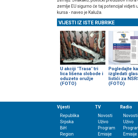
zemlju. Svakako, politički preduslov mora 
zemlje EU sigurno će taj potencijal vidjeti
kursa - naveo je Kaluža.
VIJESTI IZ ISTE RUBRIKE
U akciji "Trasa" tri
Pogledajte k
lica lišena slobode i
izgledati glas
oduzeto oružje
listići za NS
(FOTO)
(FOTO)
Vijesti
TV
Radio
Republika
Novosti
Novosti
Srpska
Uživo
Uživo
BiH
Program
Progra
Region
Emisije
Emisije