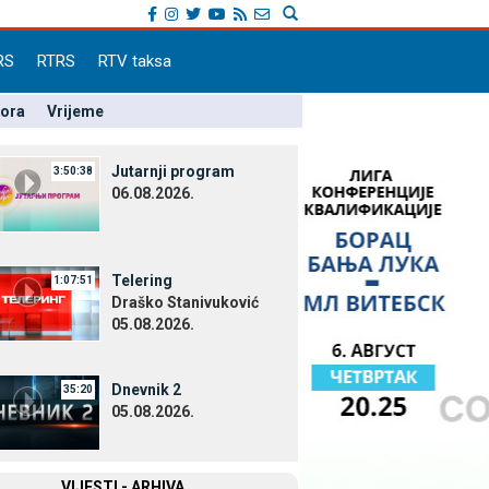
RS
RTRS
RTV taksa
pora
Vrijeme
Јutarnji program
3:50:38
06.08.2026.
Telering
1:07:51
Draško Stanivuković
05.08.2026.
Dnevnik 2
35:20
05.08.2026.
VIЈESTI - ARHIVA