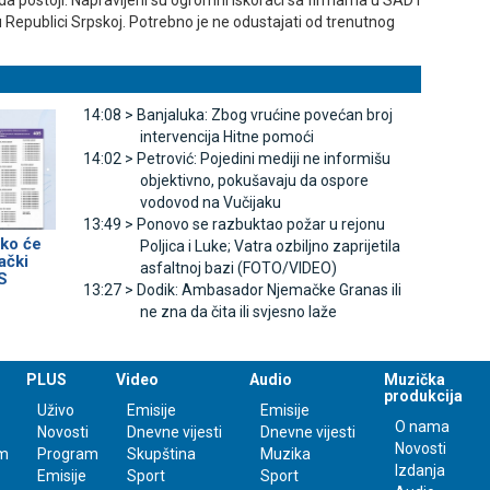
da postoji. Napravljeni su ogromni iskoraci sa firmama u SAD i
 u Republici Srpskoj. Potrebno je ne odustajati od trenutnog
14:08 >
Banjaluka: Zbog vrućine povećan broj
intervencija Hitne pomoći
14:02 >
Petrović: Pojedini mediji ne informišu
objektivno, pokušavaju da ospore
vodovod na Vučijaku
13:49 >
Ponovo se razbuktao požar u rejonu
ako će
Poljica i Luke; Vatra ozbiljno zaprijetila
ački
asfaltnoj bazi (FOTO/VIDEO)
RS
13:27 >
Dodik: Ambasador Njemačke Granas ili
ne zna da čita ili svjesno laže
PLUS
Video
Audio
Muzička
produkcija
Uživo
Emisije
Emisije
O nama
Novosti
Dnevne vijesti
Dnevne vijesti
Novosti
m
Program
Skupština
Muzika
Izdanja
Emisije
Sport
Sport