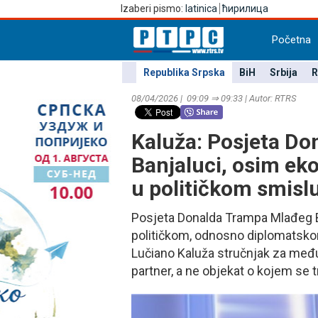
Izaberi pismo:
latinica
ћирилица
Početna
Republika Srpska
BiH
Srbija
R
08/04/2026 | 09:09 ⇒ 09:33 | Autor: RTRS
Kaluža: Posjeta D
Banjaluci, osim ek
u političkom smisl
Posjeta Donalda Trampa Mlađeg Ba
političkom, odnosno diplomatsko
Lučiano Kaluža stručnjak za međ
partner, a ne objekat o kojem se t