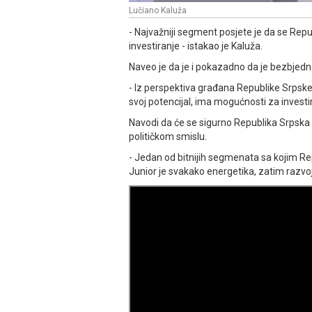
Lučiano Kaluža
- Najvažniji segment posjete je da se Rep
investiranje - istakao je Kaluža.
Naveo je da je i pokazadno da je bezbjed
- Iz perspektiva građana Republike Srpsk
svoj potencijal, ima mogućnosti za investir
Navodi da će se sigurno Republika Srpska 
političkom smislu.
- Јedan od bitnijih segmenata sa kojim R
Јunior je svakako energetika, zatim razvoj 