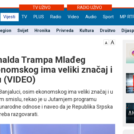
TV UŽIVO
RADIO UŽIVO
Vijesti
TV
PLUS
Radio
Video
Audio
Sport
MP RT
egion
Svijet
Hronika
Privreda
Kultura
Društvo
Dijas
onalda Trampa Mlađeg
onomskog ima veliki značaj i
u (VIDEO)
njaluci, osim ekonomskog ima veliki značaj i u
m smislu, rekao je u Јutarnjem programu
unarodne odnose i naveo da je Republika Srpska
reba razgovarati.