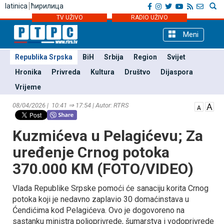
latinica
ћирилица
TV UŽIVO
RADIO UŽIVO
Meni
Republika Srpska
BiH
Srbija
Region
Svijet
Hronika
Privreda
Kultura
Društvo
Dijaspora
Vrijeme
08/04/2026 | 10:41 ⇒ 17:54 | Autor: RTRS
Kuzmićeva u Pelagićevu; Za
uređenje Crnog potoka
370.000 KM (FOTO/VIDEO)
Vlada Republike Srpske pomoći će sanaciju korita Crnog
potoka koji je nedavno zaplavio 30 domaćinstava u
Ćendićima kod Pelagićeva. Ovo je dogovoreno na
sastanku ministra poljoprivrede, šumarstva i vodoprivrede