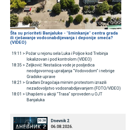
Šta su prioriteti Banjaluke - "šminkanje" centra grada
ili rješavanje vodosnabdijevanja i deponije smeća?
(VIDEO)
19:11 >
Požar u rejonu sela Luka i Poljice kod Trebinja
lokalizovan i pod kontrolom (VIDEO)
18:35 >
Zeljković: Nestašica vode je posljedica
neodgovornog upraljanja "Vodovodom" i nebrige
Gradske uprave
18:21 >
Građani Dragočaja mirnim protestom izrazili
nezadovoljstvo vodosnabdijevanjem (FOTO/VIDEO)
18:01 >
Uhapšeni u akciji "Trasa" sproveden u OЈT
Banjaluka
Dnevnik 2
30:38
06.08.2026.