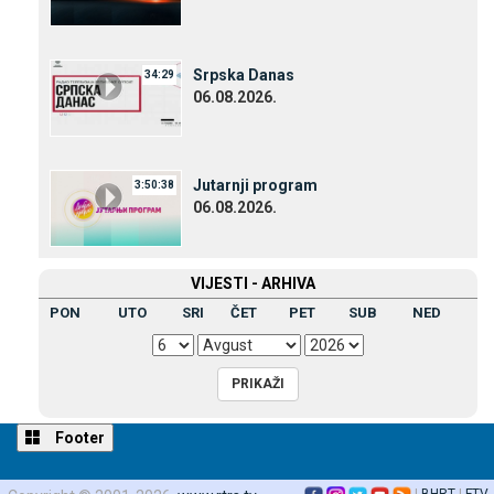
Srpska Danas
34:29
06.08.2026.
Јutarnji program
3:50:38
06.08.2026.
VIЈESTI - ARHIVA
PON
UTO
SRI
ČET
PET
SUB
NED
Footer