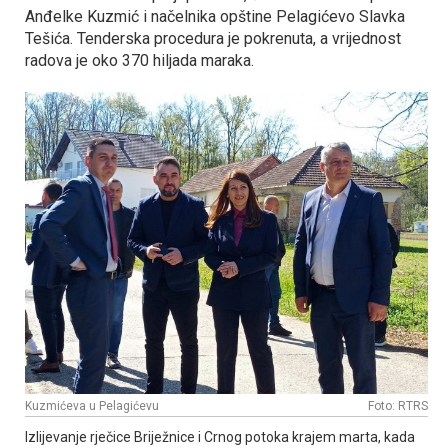
Anđelke Kuzmić i načelnika opštine Pelagićevo Slavka
Tešića. Tenderska procedura je pokrenuta, a vrijednost
radova je oko 370 hiljada maraka.
Kuzmićeva u Pelagićevu
Foto: RTRS
Izlijevanje rječice Briježnice i Crnog potoka krajem marta, kada