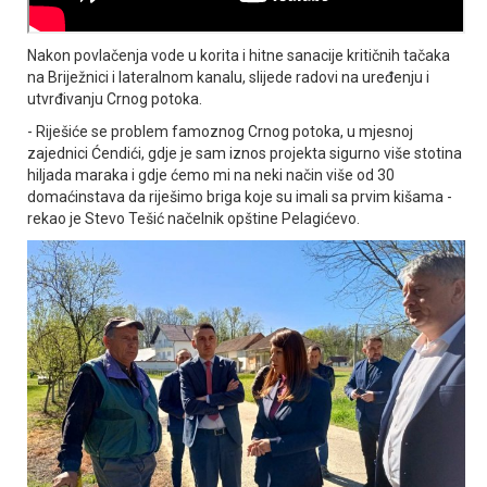
Nakon povlačenja vode u korita i hitne sanacije kritičnih tačaka
na Briježnici i lateralnom kanalu, slijede radovi na uređenju i
utvrđivanju Crnog potoka.
- Riješiće se problem famoznog Crnog potoka, u mjesnoj
zajednici Ćendići, gdje je sam iznos projekta sigurno više stotina
hiljada maraka i gdje ćemo mi na neki način više od 30
domaćinstava da riješimo briga koje su imali sa prvim kišama -
rekao je Stevo Tešić načelnik opštine Pelagićevo.