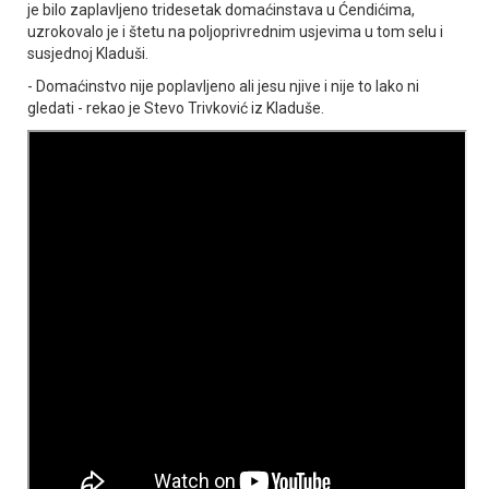
je bilo zaplavljeno tridesetak domaćinstava u Ćendićima,
uzrokovalo je i štetu na poljoprivrednim usjevima u tom selu i
susjednoj Kladuši.
- Domaćinstvo nije poplavljeno ali jesu njive i nije to lako ni
gledati - rekao je Stevo Trivković iz Kladuše.