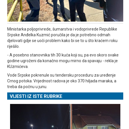
Ministarka poljoprivrede, šumarstva i vodoprivrede Republike
Srpske Anđelka Kuzmić poručila je da je potrebno odmah
djelovati gdje se uoči problem kako bi se to u što kraćem roku
riješilo.
- A posebno stanovnika tih 30 kuća koji su, pa evo skoro svake
godine ugroženi da konačno mogu mirno da spavaju - rekla je
KUzmićeva.
Vode Srpske pokrenule su tendersku proceduru za uređenje
Crnog potoka. Vrijednost radova je oko 370 hiljada maraka, a
treba da počnu u junu.
VIJESTI IZ ISTE RUBRIKE