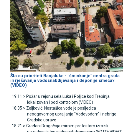
Šta su prioriteti Banjaluke - "šminkanje" centra grada
ili rješavanje vodosnabdijevanja i deponije smeća?
(VIDEO)
19:11 >
Požar u rejonu sela Luka i Poljice kod Trebinja
lokalizovan i pod kontrolom (VIDEO)
18:35 >
Zeljković: Nestašica vode je posljedica
neodgovornog upraljanja "Vodovodom" i nebrige
Gradske uprave
18:21 >
Građani Dragočaja mirnim protestom izrazili
nezadovoljstvo vodosnabdijevanjem (FOTO/VIDEO)