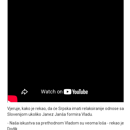
Vjeruje, kako je rekao, da će Srpska imati relaksiranije odnose sa
Slovenijom ukoliko Јanez Јanša formira Vladu.
- Naša iskustva sa prethodnom Vladom su veoma loša - rekao je
Dodik.