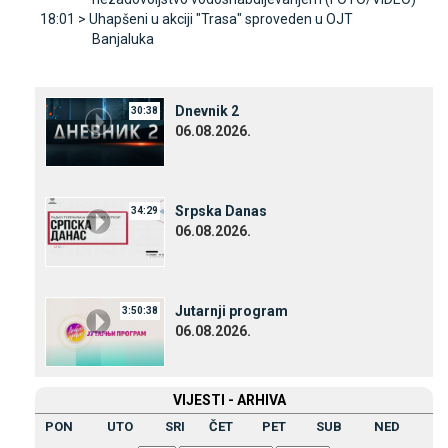
18:01 >
Uhapšeni u akciji "Trasa" sproveden u OЈT
Banjaluka
Dnevnik 2
30:38
06.08.2026.
Srpska Danas
34:29
06.08.2026.
Јutarnji program
3:50:38
06.08.2026.
VIЈESTI - ARHIVA
PON
UTO
SRI
ČET
PET
SUB
NED