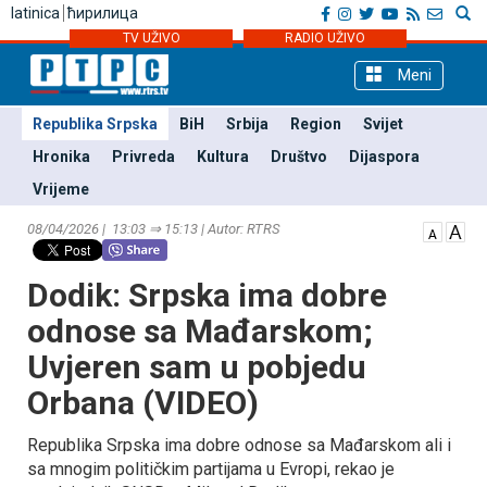
latinica
ћирилица
TV UŽIVO
RADIO UŽIVO
Meni
Republika Srpska
BiH
Srbija
Region
Svijet
Hronika
Privreda
Kultura
Društvo
Dijaspora
Vrijeme
08/04/2026 | 13:03 ⇒ 15:13 | Autor: RTRS
Dodik: Srpska ima dobre
odnose sa Mađarskom;
Uvjeren sam u pobjedu
Orbana (VIDEO)
Republika Srpska ima dobre odnose sa Mađarskom ali i
sa mnogim političkim partijama u Evropi, rekao je