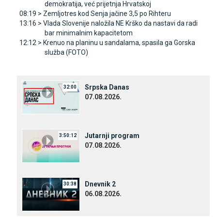
demokratija, već prijetnja Hrvatskoj
08:19 >
Zemljotres kod Senja jačine 3,5 po Rihteru
13:16 >
Vlada Slovenije naložila NE Krško da nastavi da radi
bar minimalnim kapacitetom
12:12 >
Krenuo na planinu u sandalama, spasila ga Gorska
služba (FOTO)
Srpska Danas
32:00
07.08.2026.
Јutarnji program
3:50:12
07.08.2026.
Dnevnik 2
30:38
06.08.2026.