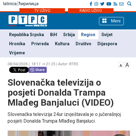
latinica
ћирилица
TV UŽIVO
RADIO UŽIVO
Meni
Republika Srpska
BiH
Srbija
Region
Svijet
Hronika
Privreda
Kultura
Društvo
Dijaspora
Vrijeme
08/04/2026 | 18:11 ⇒ 21:25 | Autor: RTRS
Slovenačka televizija o
posjeti Donalda Trampa
Mlađeg Banjaluci (VIDEO)
Slovenačka televizija 24ur izvještavala je o jučerašnjoj
posjeti Donalda Trumpa Mlađeg Banjaluci.