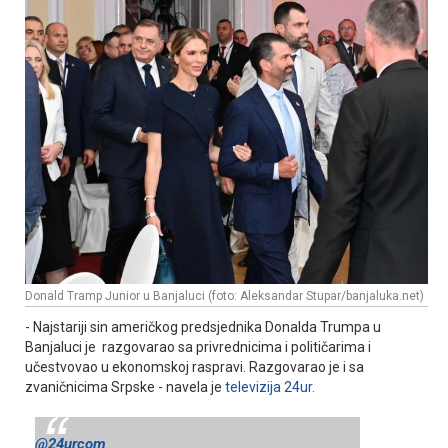
Donald Tramp Јunior u Banjaluci (foto: Aleksandar Stupar/banjaluka.net)
- Najstariji sin američkog predsjednika Donalda Trumpa u
Banjaluci je razgovarao sa privrednicima i političarima i
učestvovao u ekonomskoj raspravi. Razgovarao je i sa
zvaničnicima Srpske - navela je
televizija 24ur.
@24urcom