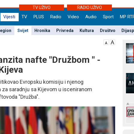
TV UŽIVO
RADIO UŽIVO
Vijesti
TV
PLUS
Radio
Video
Audio
Sport
MP RT
egion
Svijet
Hronika
Privreda
Kultura
Društvo
Dijas
anzita nafte "Družbom " -
Kijeva
ritikovao Evropsku komisiju i njenog
n za saradnju sa Kijevom u isceniranom
ftovoda "Družba".