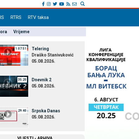
RS
RTRS
RTV taksa
pora
Vrijeme
Telering
1:07:51
Draško Stanivuković
05.08.2026.
Dnevnik 2
35:20
05.08.2026.
Srpska Danas
29:40
05.08.2026.
VIЈESTI - ARHIVA