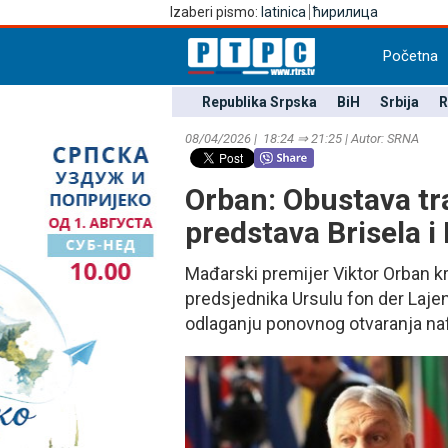
Izaberi pismo:
latinica
ћирилица
Početna
Republika Srpska
BiH
Srbija
R
08/04/2026 | 18:24 ⇒ 21:25 | Autor: SRNA
Orban: Obustava tr
predstava Brisela i 
Mađarski premijer Viktor Orban k
predsjednika Ursulu fon der Laje
odlaganju ponovnog otvaranja na