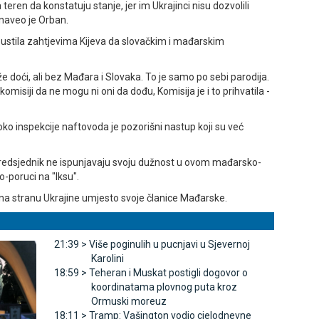
teren da konstatuju stanje, jer im Ukrajinci nisu dozvolili
 naveo je Orban.
pustila zahtjevima Kijeva da slovačkim i mađarskim
e doći, ali bez Mađara i Slovaka. To je samo po sebi parodija.
omisiji da ne mogu ni oni da dođu, Komisija je i to prihvatila -
oko inspekcije naftovoda je pozorišni nastup koji su već
 predsjednik ne ispunjavaju svoju dužnost u ovom mađarsko-
-poruci na "Iksu".
 na stranu Ukrajine umjesto svoje članice Mađarske.
21:39 >
Više poginulih u pucnjavi u Sjevernoj
Karolini
18:59 >
Teheran i Muskat postigli dogovor o
koordinatama plovnog puta kroz
Ormuski moreuz
18:11 >
Tramp: Vašington vodio cjelodnevne