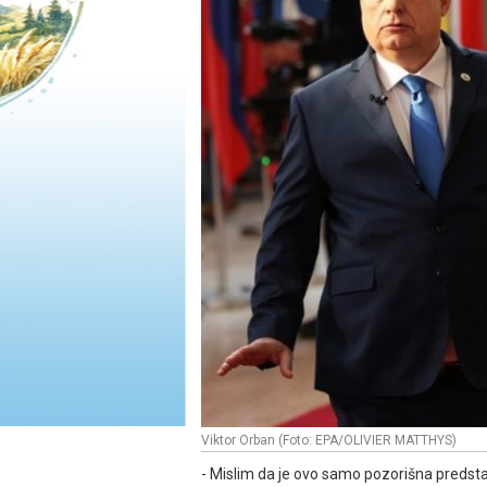
Viktor Orban (Foto: EPA/OLIVIER MATTHYS)
- Mislim da je ovo samo pozorišna predstav