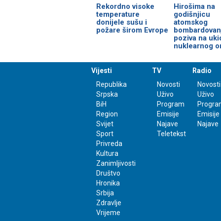
Rekordno visoke
Hirošima na
temperature
godišnjicu
donijele sušu i
atomskog
požare širom Evrope
bombardovan
poziva na uki
nuklearnog o
Vijesti
TV
Radio
Republika
Novosti
Novosti
Srpska
Uživo
Uživo
BiH
Program
Progra
Region
Emisije
Emisije
Svijet
Najave
Najave
Sport
Teletekst
Privreda
Kultura
Zanimljivosti
Društvo
Hronika
Srbija
Zdravlje
Vrijeme