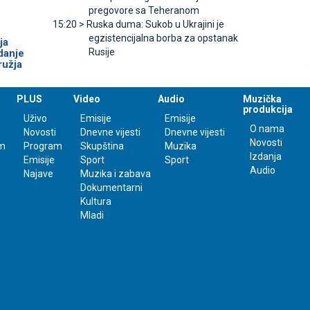
pregovore sa Teheranom
15:20 >
Ruska duma: Sukob u Ukrajini je
egzistencijalna borba za opstanak
ja
Rusije
danje
ružja
PLUS
Video
Audio
Muzička
produkcija
Uživo
Emisije
Emisije
O nama
Novosti
Dnevne vijesti
Dnevne vijesti
Novosti
m
Program
Skupština
Muzika
Izdanja
Emisije
Sport
Sport
Audio
Najave
Muzika i zabava
Dokumentarni
Kultura
Mladi