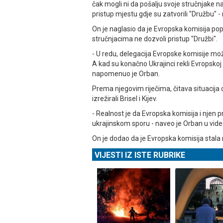
čak mogli ni da pošalju svoje stručnjake na 
pristup mjestu gdje su zatvorili "Družbu" -
On je naglasio da je Evropska komisija po
stručnjacima ne dozvoli pristup "Družbi".
- U redu, delegacija Evropske komisije mož
A kad su konačno Ukrajinci rekli Evropskoj k
napomenuo je Orban.
Prema njegovim riječima, čitava situacija 
izrežirali Brisel i Kijev.
- Realnost je da Evropska komisija i njen
ukrajinskom sporu - naveo je Orban u video
On je dodao da je Evropska komisija stala
VIJESTI IZ ISTE RUBRIKE