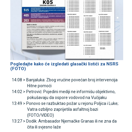
Pogledajte kako će izgledati glasački listići za NSRS
(FOTO)
14:08 >
Banjaluka: Zbog vrućine povećan broj intervencija
Hitne pomoći
14:02 >
Petrović: Pojedini mediji ne informišu objektivno,
pokušavaju da ospore vodovod na Vučijaku
13:49 >
Ponovo se razbuktao požar u rejonu Poljica i Luke;
Vatra ozbiljno zaprijetila asfaltnoj bazi
(FOTO/VIDEO)
13:27 >
Dodik: Ambasador Njemačke Granas ili ne zna da
čita ili svjesno laže