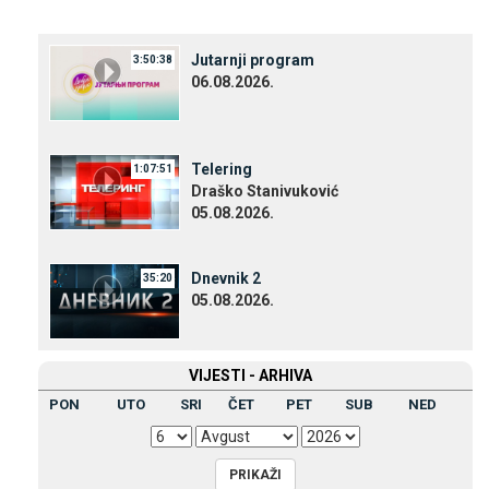
Јutarnji program
3:50:38
06.08.2026.
Telering
1:07:51
Draško Stanivuković
05.08.2026.
Dnevnik 2
35:20
05.08.2026.
VIЈESTI - ARHIVA
PON
UTO
SRI
ČET
PET
SUB
NED