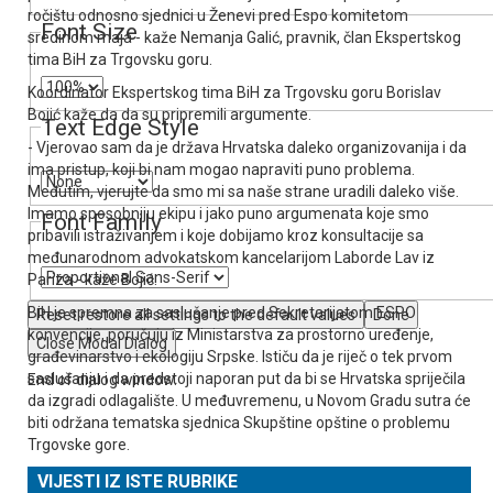
ročištu odnosno sjednici u Ženevi pred Espo komitetom
Font Size
sredinom maja - kaže Nemanja Galić, pravnik, član Ekspertskog
tima BiH za Trgovsku goru.
Koordinator Ekspertskog tima BiH za Trgovsku goru Borislav
Bojić kaže da da su pripremili argumente.
Text Edge Style
- Vjerovao sam da je država Hrvatska daleko organizovanija i da
ima pristup, koji bi nam mogao napraviti puno problema.
Međutim, vjerujte da smo mi sa naše strane uradili daleko više.
Imamo sposobniju ekipu i jako puno argumenata koje smo
Font Family
pribavili istraživanjem i koje dobijamo kroz konsultacije sa
međunarodnom advokatskom kancelarijom Laborde Lav iz
Pariza - kaže Bojić.
BiH je spremna za saslušanje pred Sekretarijatom ESPO
Reset
restore all settings to the default values
Done
konvencije, poručuju iz Ministarstva za prostorno uređenje,
Close Modal Dialog
građevinarstvo i ekologiju Srpske. Ističu da je riječ o tek prvom
saslušanju i da predstoji naporan put da bi se Hrvatska spriječila
End of dialog window.
da izgradi odlagalište. U međuvremenu, u Novom Gradu sutra će
biti održana tematska sjednica Skupštine opštine o problemu
Trgovske gore.
VIJESTI IZ ISTE RUBRIKE