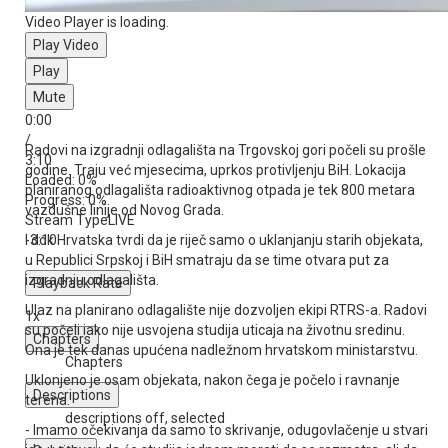
Video Player is loading.
Play Video
Play
Mute
0:00
/
Radovi na izgradnji odlagališta na Trgovskoj gori počeli su prošle
3:10
godine. Traju već mjesecima, uprkos protivljenju BiH. Lokacija
Loaded
: 0%
planiranog odlagališta radioaktivnog otpada je tek 800 metara
Progress
: 0%
vazdušne linije od Novog Grada.
Stream Type
LIVE
-3:10
I dok Hrvatska tvrdi da je riječ samo o uklanjanju starih objekata,
u Republici Srpskoj i BiH smatraju da se time otvara put za
izgradnju odlagališta.
Playback Rate
Ulaz na planirano odlagalište nije dozvoljen ekipi RTRS-a. Radovi
1x
su počeli iako nije usvojena studija uticaja na životnu sredinu.
Chapters
Ona je tek danas upućena nadležnom hrvatskom ministarstvu.
Chapters
Uklonjeno je osam objekata, nakon čega je počelo i ravnanje
Descriptions
terena.
descriptions off
, selected
- Imamo očekivanja da samo to skrivanje, odugovlačenje u stvari