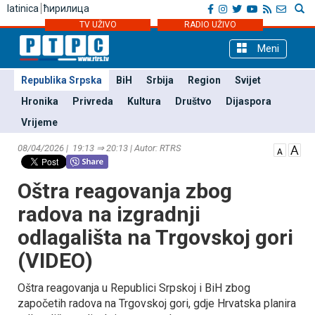
latinica
ћирилица
TV UŽIVO
RADIO UŽIVO
Meni
Republika Srpska
BiH
Srbija
Region
Svijet
Hronika
Privreda
Kultura
Društvo
Dijaspora
Vrijeme
08/04/2026 | 19:13 ⇒ 20:13 | Autor: RTRS
Oštra reagovanja zbog
radova na izgradnji
odlagališta na Trgovskoj gori
(VIDEO)
Oštra reagovanja u Republici Srpskoj i BiH zbog
započetih radova na Trgovskoj gori, gdje Hrvatska planira