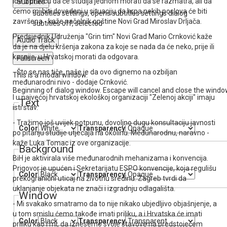
ide u pravcu da će studija jednom morati da se razmatra, ali da
Subtitles
ćemo mi biti dovedeni u situaciju da hrpa nekih poslova će biti
subtitles settings
, opens subtitles settings dialog
završena - kaže načelnik opštine Novi Grad Miroslav Drljača.
subtitles off
, selected
Predsjednik Udruženja "Grin tim" Novi Grad Mario Crnković kaže
Audio Track
da je na djelu kršenja zakona za koje se nada da će neko, prije ili
kasnije, u Hrvatskoj morati da odgovara.
Fullscreen
- Što se nas tiče, naše je da ovo dignemo na ozbiljan
This is a modal window.
međunarodni nivo - dodaje Crnković.
Beginning of dialog window. Escape will cancel and close the windo
I u najvećoj hrvatskoj ekološkoj organizaciji "Zelenoj akciji" imaju
Text
isti stav.
- Tražimo još uvijek potpunu, dovoljno dugu konsultaciju javnosti
Color
Transparency
po pitanju studije utjecaja na okolinu. Međunarodnu, naravno -
kaže Luka Tomac iz ove organizacije.
Background
BiH je aktivirala više međunarodnih mehanizama i konvencija.
Prigovor je upućen i Sekretarijatu ESPO konvencije, koja regulišu
Color
Transparency
prekogranični uticaj na životnu sredinu. Zagreb tvrdi da
uklanjanje objekata ne znači i izgradnju odlagališta.
Window
- Mi svakako smatramo da to nije nikako ubjedljivo objašnjenje, a
u tom smislu ćemo takođe imati priliku, a i Hrvatska će imati
Color
Transparency
priliku kao i mi, da iznesemo svoje stavove na predstojećem