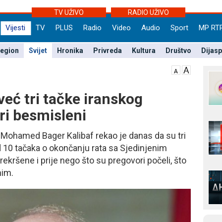
TV UŽIVO
RADIO UŽIVO
Vijesti
TV
PLUS
Radio
Video
Audio
Sport
MP RT
egion
Svijet
Hronika
Privreda
Kultura
Društvo
Dijas
već tri tačke iranskog
ri besmisleni
Mohamed Bager Kalibaf rekao je danas da su tri
d 10 tačaka o okončanju rata sa Sjedinjenim
kršene i prije nego što su pregovori počeli, što
nim.