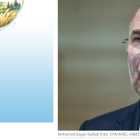
Mohamed Bager Kalibaf (foto: EPA/WAEL HAMZ