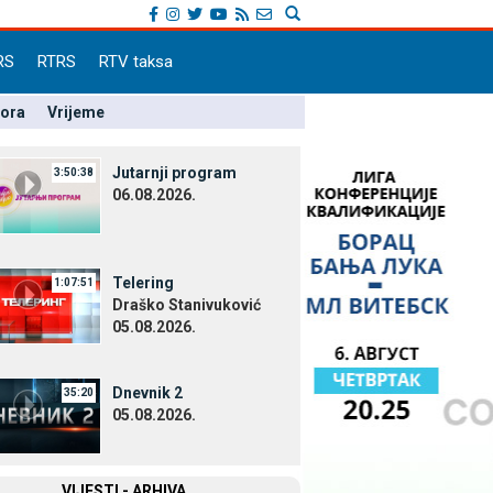
RS
RTRS
RTV taksa
pora
Vrijeme
Јutarnji program
3:50:38
06.08.2026.
Telering
1:07:51
Draško Stanivuković
05.08.2026.
Dnevnik 2
35:20
05.08.2026.
VIЈESTI - ARHIVA