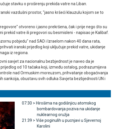
ljučuje stavku o proširenju prekida vatre na Liban.
ranski vazdušni prostor, "jasno kršeći klauzulu kojom se to
egovore" otvoreno i jasno prekršena, čak i prije nego što su
alni prekid vatre ili pregovori su besmisleni - napisao je Kalibaf.
 i razornu pobjedu" nad SAD i Izraelom nakon 40 dana rata,
ihvati iranski prijedlog koji uključuje prekid vatre, ukidanje
naga iz regiona.
ovni savjet za nacionalnu bezbjednost je naveo da je
tio prijedlog od 10 tačaka koji, između ostalog, podrazumijeva
 kontrole nad Ormuskim moreuzom, prihvatanje obogaćivanja
ih sankcija, obustavu svih odluka Savjeta bezbjednosti UN i
07:30 >
Hirošima na godišnjicu atomskog
bombardovanja poziva na ukidanje
nuklearnog oružja
21:39 >
Više poginulih u pucnjavi u Sjevernoj
Karolini