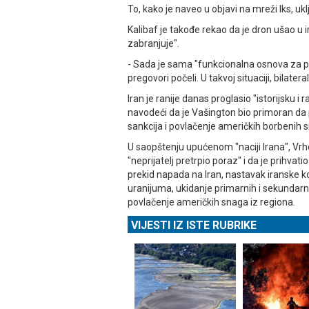
To, kako je naveo u objavi na mreži Iks, uk
Kalibaf je takođe rekao da je dron ušao u i
zabranjuje".
- Sada je sama "funkcionalna osnova za pr
pregovori počeli. U takvoj situaciji, bilater
Iran je ranije danas proglasio "istorijsku
navodeći da je Vašington bio primoran da pr
sankcija i povlačenje američkih borbenih s
U saopštenju upućenom "naciji Irana", Vrh
"neprijatelj pretrpio poraz" i da je prihva
prekid napada na Iran, nastavak iranske
uranijuma, ukidanje primarnih i sekundarn
povlačenje američkih snaga iz regiona.
VIJESTI IZ ISTE RUBRIKE