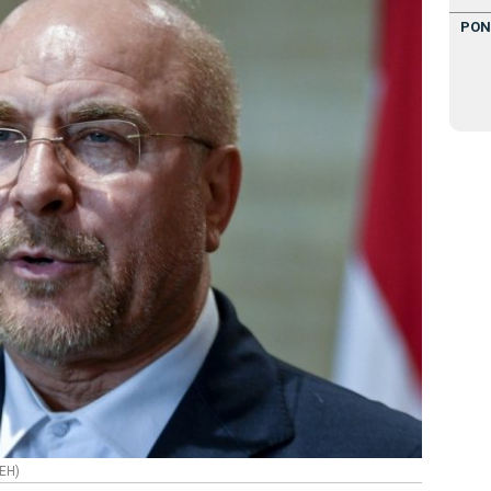
PON
EH)