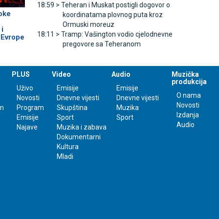
18:59 >
Teheran i Muskat postigli dogovor o
oke
koordinatama plovnog puta kroz
Ormuski moreuz
 i
18:11 >
Tramp: Vašington vodio cjelodnevne
 Evrope
pregovore sa Teheranom
PLUS
Video
Audio
Muzička
produkcija
Uživo
Emisije
Emisije
O nama
Novosti
Dnevne vijesti
Dnevne vijesti
Novosti
m
Program
Skupština
Muzika
Izdanja
Emisije
Sport
Sport
Audio
Najave
Muzika i zabava
Dokumentarni
Kultura
Mladi