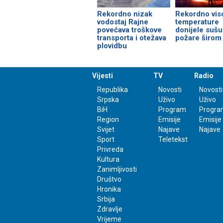
Rekordno nizak
Rekordno vis
vodostaj Rajne
temperature
povećava troškove
donijele sušu
transporta i otežava
požare širom
plovidbu
Vijesti
TV
Radio
Republika
Novosti
Novosti
Srpska
Uživo
Uživo
BiH
Program
Progra
Region
Emisije
Emisije
Svijet
Najave
Najave
Sport
Teletekst
Privreda
Kultura
Zanimljivosti
Društvo
Hronika
Srbija
Zdravlje
Vrijeme