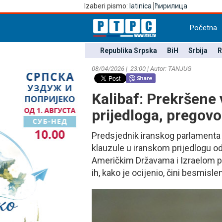
Izaberi pismo:
latinica
ћирилица
Početna
Republika Srpska
BiH
Srbija
R
08/04/2026 | 23:00 | Autor: TANЈUG
Kalibaf: Prekršene 
prijedloga, pregovo
Predsjednik iranskog parlamenta 
klauzule u iranskom prijedlogu o
Američkim Državama i Izraelom pre
ih, kako je ocijenio, čini besmisle