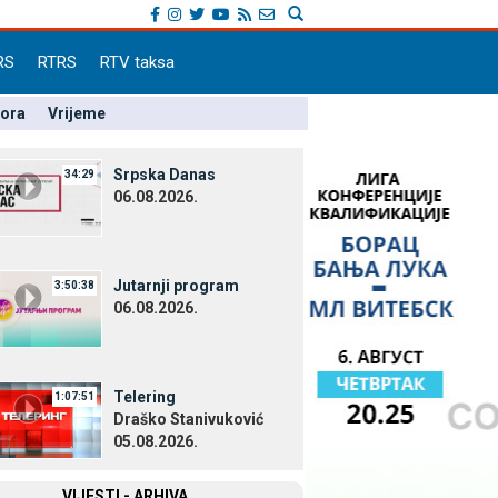
RS
RTRS
RTV taksa
pora
Vrijeme
Srpska Danas
34:29
06.08.2026.
Јutarnji program
3:50:38
06.08.2026.
Telering
1:07:51
Draško Stanivuković
05.08.2026.
VIЈESTI - ARHIVA