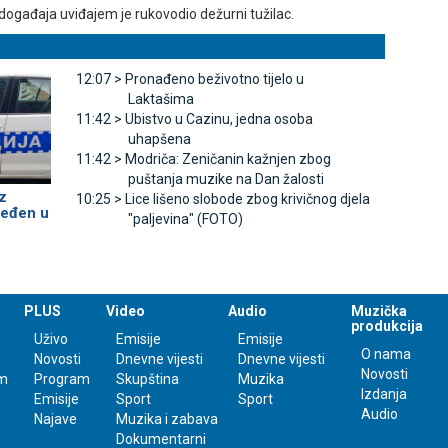
 događaja uviđajem je rukovodio dežurni tužilac.
12:07 >
Pronađeno beživotno tijelo u
Laktašima
11:42 >
Ubistvo u Cazinu, jedna osoba
uhapšena
11:42 >
Modriča: Zeničanin kažnjen zbog
puštanja muzike na Dan žalosti
iz
10:25 >
Lice lišeno slobode zbog krivičnog djela
jeđen u
"paljevina" (FOTO)
PLUS
Video
Audio
Muzička
produkcija
Uživo
Emisije
Emisije
O nama
Novosti
Dnevne vijesti
Dnevne vijesti
Novosti
m
Program
Skupština
Muzika
Izdanja
Emisije
Sport
Sport
Audio
Najave
Muzika i zabava
Dokumentarni