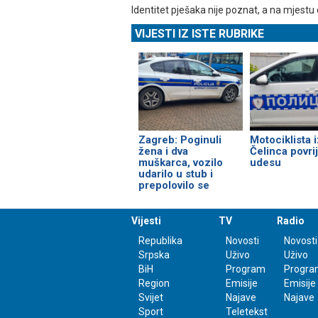
Identitet pješaka nije poznat, a na mjestu
VIJESTI IZ ISTE RUBRIKE
Zagreb: Poginuli
Motociklista 
žena i dva
Čelinca povri
muškarca, vozilo
udesu
udarilo u stub i
prepolovilo se
Vijesti
TV
Radio
Republika
Novosti
Novosti
Srpska
Uživo
Uživo
BiH
Program
Progra
Region
Emisije
Emisije
Svijet
Najave
Najave
Sport
Teletekst