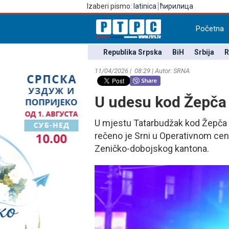
Izaberi pismo:
latinica
ћирилица
Početna
Republika Srpska
BiH
Srbija
R
11/04/2026 | 08:29 | Autor: SRNA
U udesu kod Žepča
U mjestu Tatarbudžak kod Žepča j
rečeno je Srni u Operativnom cen
Zeničko-dobojskog kantona.