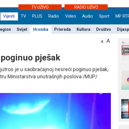
TV UŽIVO
RADIO UŽIVO
Vijesti
TV
PLUS
Radio
Video
Audio
Sport
MP RT
egion
Svijet
Hronika
Privreda
Kultura
Društvo
Dijas
 poginuo pješak
utros je u saobraćajnoj nesreći poginuo pješak,
tru Ministarstva unutrašnjih poslova /MUP/