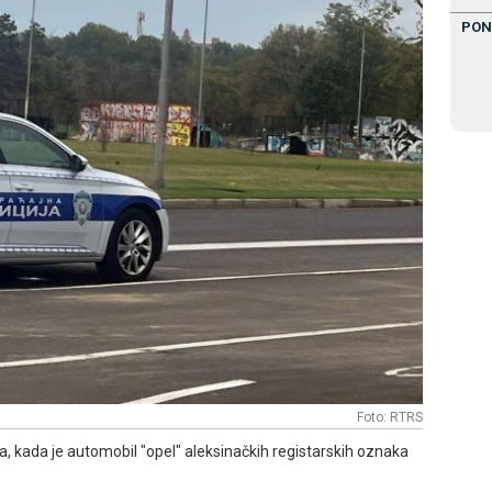
PON
Foto: RTRS
a, kada je automobil "opel" aleksinačkih registarskih oznaka