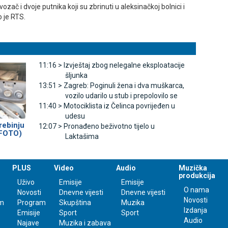
vozač i dvoje putnika koji su zbrinuti u aleksinačkoj bolnici i
o je RTS.
11:16 >
Izvještaj zbog nelegalne eksploatacije
šljunka
13:51 >
Zagreb: Poginuli žena i dva muškarca,
vozilo udarilo u stub i prepolovilo se
11:40 >
Motociklista iz Čelinca povrijeđen u
udesu
rebinju
12:07 >
Pronađeno beživotno tijelo u
(FOTO)
Laktašima
PLUS
Video
Audio
Muzička
produkcija
Uživo
Emisije
Emisije
O nama
Novosti
Dnevne vijesti
Dnevne vijesti
Novosti
m
Program
Skupština
Muzika
Izdanja
Emisije
Sport
Sport
Audio
Najave
Muzika i zabava