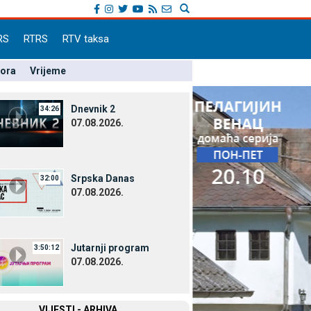
RS
RTRS
RTV taksa
pora
Vrijeme
Dnevnik 2
34:26
07.08.2026.
Srpska Danas
32:00
07.08.2026.
Јutarnji program
3:50:12
07.08.2026.
VIЈESTI - ARHIVA