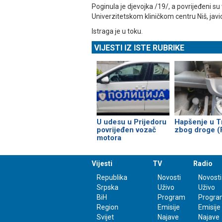
Poginula je djevojka /19/, a povrijeđeni su 
Univerzitetskom kliničkom centru Niš, javi
Istraga je u toku.
VIJESTI IZ ISTE RUBRIKE
U udesu u Prijedoru
Hapšenje u T
povrijeđen vozač
zbog droge 
motora
Vijesti
TV
Radio
Republika
Novosti
Novosti
Srpska
Uživo
Uživo
BiH
Program
Progra
Region
Emisije
Emisije
Svijet
Najave
Najave