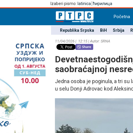
Izaberi pismo:
latinica
ћирилица
Početna
Republika Srpska
BiH
Srbija
R
11/04/2026 | 12:15 | Autor: SRNA
Devetnaestogodišnj
saobraćajnoj nesre
Јedna osoba je poginula, a tri su 
u selu Donji Adrovac kod Aleksinca