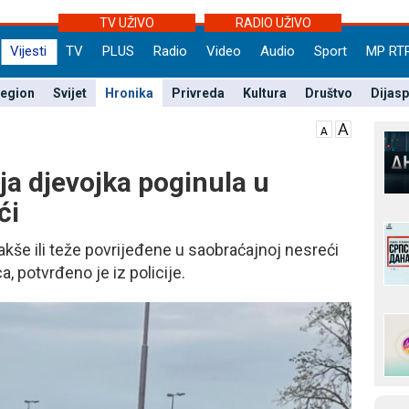
TV UŽIVO
RADIO UŽIVO
Vijesti
TV
PLUS
Radio
Video
Audio
Sport
MP RT
egion
Svijet
Hronika
Privreda
Kultura
Društvo
Dijas
a djevojka poginula u
ći
lakše ili teže povrijeđene u saobraćajnoj nesreći
, potvrđeno je iz policije.