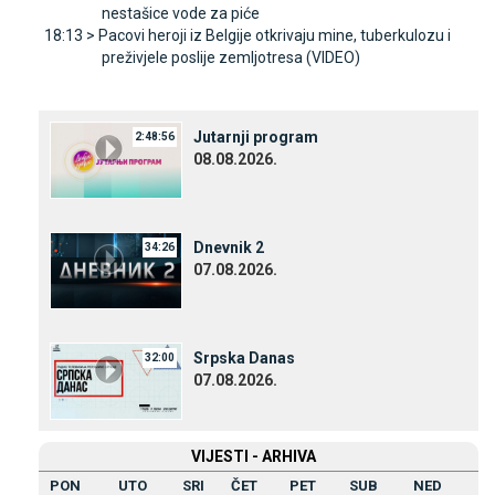
nestašice vode za piće
18:13 >
Pacovi heroji iz Belgije otkrivaju mine, tuberkulozu i
preživjele poslije zemljotresa (VIDEO)
Јutarnji program
2:48:56
08.08.2026.
Dnevnik 2
34:26
07.08.2026.
Srpska Danas
32:00
07.08.2026.
VIЈESTI - ARHIVA
PON
UTO
SRI
ČET
PET
SUB
NED