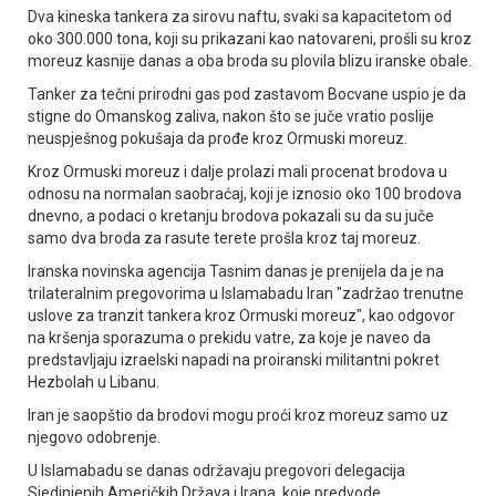
Dva kineska tankera za sirovu naftu, svaki sa kapacitetom od
oko 300.000 tona, koji su prikazani kao natovareni, prošli su kroz
moreuz kasnije danas a oba broda su plovila blizu iranske obale.
Tanker za tečni prirodni gas pod zastavom Bocvane uspio je da
stigne do Omanskog zaliva, nakon što se juče vratio poslije
neuspješnog pokušaja da prođe kroz Ormuski moreuz.
Kroz Ormuski moreuz i dalje prolazi mali procenat brodova u
odnosu na normalan saobraćaj, koji je iznosio oko 100 brodova
dnevno, a podaci o kretanju brodova pokazali su da su juče
samo dva broda za rasute terete prošla kroz taj moreuz.
Iranska novinska agencija Tasnim danas je prenijela da je na
trilateralnim pregovorima u Islamabadu Iran "zadržao trenutne
uslove za tranzit tankera kroz Ormuski moreuz", kao odgovor
na kršenja sporazuma o prekidu vatre, za koje je naveo da
predstavljaju izraelski napadi na proiranski militantni pokret
Hezbolah u Libanu.
Iran je saopštio da brodovi mogu proći kroz moreuz samo uz
njegovo odobrenje.
U Islamabadu se danas održavaju pregovori delegacija
Sjedinjenih Američkih Država i Irana, koje predvode