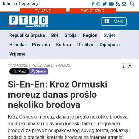
latinica
ћирилица
TV UŽIVO
RADIO UŽIVO
Meni
Republika Srpska
BiH
Srbija
Region
Svijet
Hronika
Privreda
Kultura
Društvo
Dijaspora
Vrijeme
11/04/2026 | 16:02 | Autor: TANЈUG
Si-En-En: Kroz Ormuski
moreuz danas prošlo
nekoliko brodova
Kroz Ormuski moreuz danas je prošlo nekoliko brodova,
među kojima su uglavnom kineski tankeri i trgovački
brodovi za prevoz neupakovanog suvog tereta, pokazuju
podaci o praćenju kretanja brodova na internet stranici