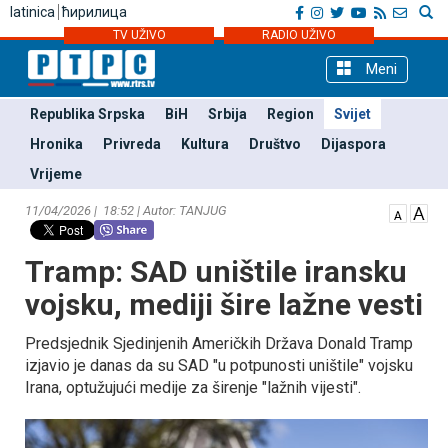
latinica
ћирилица
TV UŽIVO
RADIO UŽIVO
Meni
Republika Srpska
BiH
Srbija
Region
Svijet
Hronika
Privreda
Kultura
Društvo
Dijaspora
Vrijeme
11/04/2026 | 18:52 | Autor: TANЈUG
Tramp: SAD uništile iransku
vojsku, mediji šire lažne vesti
Predsjednik Sjedinjenih Američkih Država Donald Tramp
izjavio je danas da su SAD "u potpunosti uništile" vojsku
Irana, optužujući medije za širenje "lažnih vijesti".