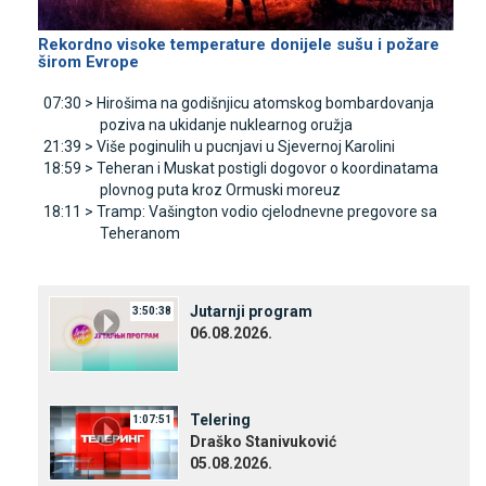
Rekordno visoke temperature donijele sušu i požare
širom Evrope
07:30 >
Hirošima na godišnjicu atomskog bombardovanja
poziva na ukidanje nuklearnog oružja
21:39 >
Više poginulih u pucnjavi u Sjevernoj Karolini
18:59 >
Teheran i Muskat postigli dogovor o koordinatama
plovnog puta kroz Ormuski moreuz
18:11 >
Tramp: Vašington vodio cjelodnevne pregovore sa
Teheranom
Јutarnji program
3:50:38
06.08.2026.
Telering
1:07:51
Draško Stanivuković
05.08.2026.