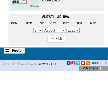
07.08.2026.
VIЈESTI - ARHIVA
PON
UTO
SRI
ČET
PET
SUB
NED
Footer
|
BHRT
|
FTV
Copyright © 2001-2026,
www.rtrs.tv
Vrh strane