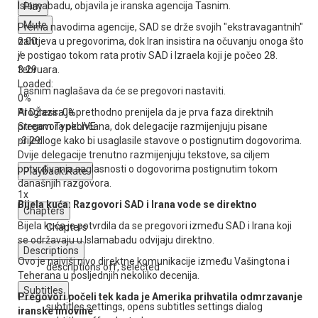
Islamabadu, objavila je iranska agencija Tasnim.
Play
Mute
Prema navodima agencije, SAD se drže svojih "ekstravagantnih"
0:00
zahtjeva u pregovorima, dok Iran insistira na očuvanju onoga što
/
je postigao tokom rata protiv SAD i Izraela koji je počeo 28.
3:29
februara.
Loaded
:
Tasnim naglašava da će se pregovori nastaviti.
0%
Progress
Al DŽazira je prethodno prenijela da je prva faza direktnih
: 0%
Stream Type
pregovora okončana, dok delegacije razmijenjuju pisane
LIVE
-3:29
prijedloge kako bi usaglasile stavove o postignutim dogovorima.
Dvije delegacije trenutno razmijenjuju tekstove, sa ciljem
potvrđivanja saglasnosti o dogovorima postignutim tokom
Playback Rate
današnjih razgovora.
1x
Bijela kuća: Razgovori SAD i Irana vode se direktno
Chapters
Bijela kuća je potvrdila da se pregovori između SAD i Irana koji
Chapters
se održavaju u Islamabadu odvijaju direktno.
Descriptions
Ovo je najviši nivo direktne komunikacije između Vašingtona i
descriptions off
, selected
Teherana u posljednjih nekoliko decenija.
Subtitles
Pregovori počeli tek kada je Amerika prihvatila odmrzavanje
subtitles settings
, opens subtitles settings dialog
iranske imovine