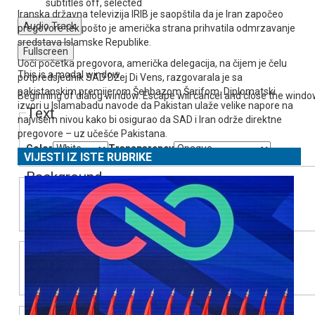
subtitles off
, selected
Iranska državna televizija IRIB je saopštila da je Iran započeo
Audio Track
pregovore tek pošto je američka strana prihvatila odmrzavanje
sredstava Islamske Republike.
Fullscreen
Uoči početka pregovora, američka delegacija, na čijem je čelu
This is a modal window.
potpredsjednik SAD DŽej Di Vens, razgovarala je sa
pakistanskim premijerom Šehbazom Šarifom. Diplomatski
Beginning of dialog window. Escape will cancel and close the windo
izvori u Islamabadu navode da Pakistan ulaže velike napore na
Text
najvišem nivou kako bi osigurao da SAD i Iran održe direktne
pregovore – uz učešće Pakistana.
Color
Transparency
VIJESTI IZ ISTE RUBRIKE
Background
Color
Transparency
Window
Color
Transparency
Font Size