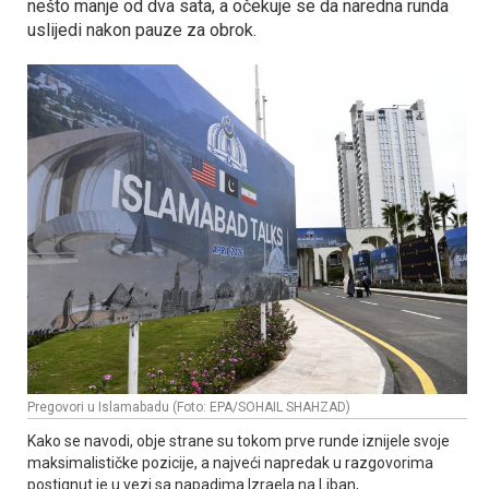
nešto manje od dva sata, a očekuje se da naredna runda
uslijedi nakon pauze za obrok.
Pregovori u Islamabadu (Foto: EPA/SOHAIL SHAHZAD)
Kako se navodi, obje strane su tokom prve runde iznijele svoje
maksimalističke pozicije, a najveći napredak u razgovorima
postignut je u vezi sa napadima Izraela na Liban,