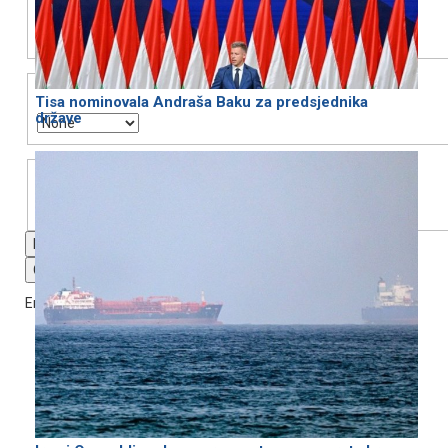
Text Edge Style
Tisa nominovala Andraša Baku za predsjednika
države
Font Family
Reset
restore all settings to the default values
Done
Close Modal Dialog
End of dialog window.