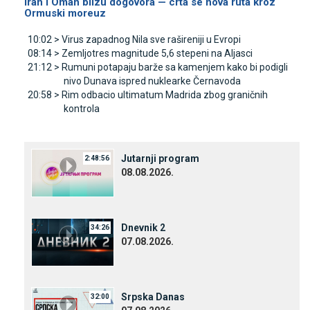
Iran i Oman blizu dogovora — crta se nova ruta kroz
Ormuski moreuz
10:02 >
Virus zapadnog Nila sve rašireniji u Evropi
08:14 >
Zemljotres magnitude 5,6 stepeni na Aljasci
21:12 >
Rumuni potapaju barže sa kamenjem kako bi podigli
nivo Dunava ispred nuklearke Černavoda
20:58 >
Rim odbacio ultimatum Madrida zbog graničnih
kontrola
Јutarnji program
2:48:56
08.08.2026.
Dnevnik 2
34:26
07.08.2026.
Srpska Danas
32:00