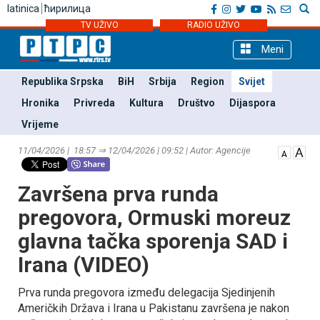
latinica
ћирилица
TV UŽIVO
RADIO UŽIVO
Meni
Republika Srpska
BiH
Srbija
Region
Svijet
Hronika
Privreda
Kultura
Društvo
Dijaspora
Vrijeme
11/04/2026 | 18:57 ⇒ 12/04/2026 | 09:52 | Autor: Agencije
Završena prva runda
pregovora, Ormuski moreuz
glavna tačka sporenja SAD i
Irana (VIDEO)
Prva runda pregovora između delegacija Sjedinjenih
Američkih Država i Irana u Pakistanu završena je nakon