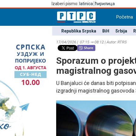
Izaberi pismo:
latinica
ћирилица
Početna
Republika Srpska
BiH
Srbija
R
17/04/2026 | 07:15 ⇒ 08:12 | Autor: RTRS
Sporazum o projekt
magistralnog gasov
U Banjaluci će danas biti potpisa
izgradnji magistralnog gasovoda 