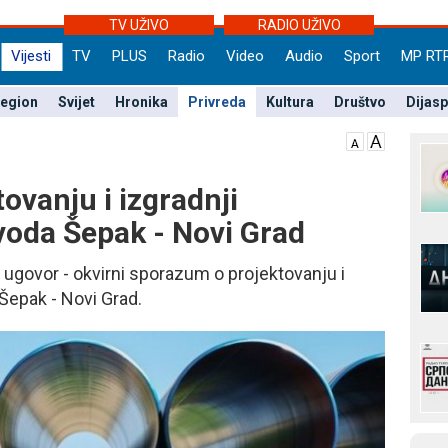
TV UŽIVO
RADIO UŽIVO
Vijesti
TV
PLUS
Radio
Video
Audio
Sport
MP RT
egion
Svijet
Hronika
Privreda
Kultura
Društvo
Dijas
ovanju i izgradnji
oda Šepak - Novi Grad
n ugovor - okvirni sporazum o projektovanju i
Šepak - Novi Grad.