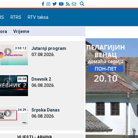
RS
RTRS
RTV taksa
pora
Vrijeme
Јutarnji program
3:50:12
07.08.2026.
Dnevnik 2
30:38
06.08.2026.
Srpska Danas
34:29
06.08.2026.
VIЈESTI - ARHIVA