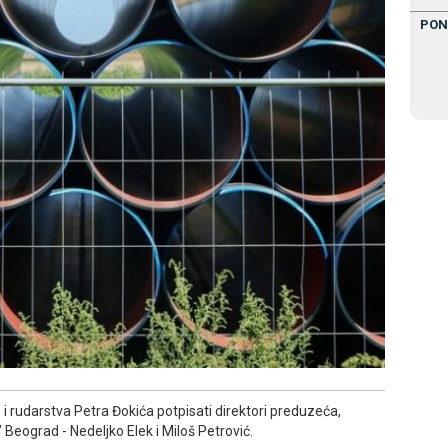
PON
 i rudarstva Petra Đokića potpisati direktori preduzeća,
 Beograd - Nedeljko Elek i Miloš Petrović.