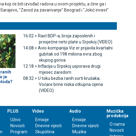
 koji će biti izvođač radova u ovom projektu, a čine ga i
 Sarajevo, "Zavod za zavarivanje" Beograd i "Јokić invest"
16:02 >
Rast BDP-a, broja zaposlenih i
prosječne neto plate u Srpskoj (VIDEO)
14:08 >
Avio-kompanija Viz er prijavila kvartalni
gubitak od 198 miliona evra zbog
skupog goriva
12:18 >
Inflacija u Srpskoj usporava drugi
ranih
mjesec zaredom
v je
08:32 >
U toku bezba ranih sorti krušaka;
 ploda?
Voćare brine niska otkupna cijena
(VIDEO)
PLUS
Video
Audio
Muzička
produkcija
Uživo
Emisije
Emisije
O nama
Novosti
Dnevne vijesti
Dnevne vijesti
Novosti
m
Program
Skupština
Muzika