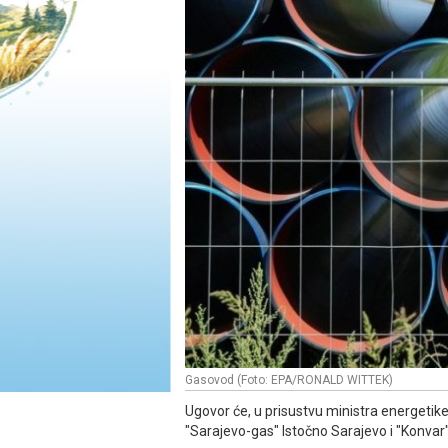
Gasovod (Foto: EPA/RONALD WITTEK)
Ugovor će, u prisustvu ministra energetike
"Sarajevo-gas" Istočno Sarajevo i "Konvar"