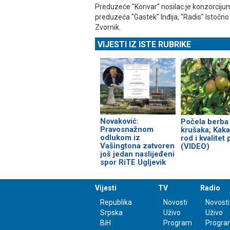
Preduzeće "Konvar" nosilac je konzorcijuma
preduzeća "Gastek" Inđija, "Radis" Istočno
Zvornik.
VIJESTI IZ ISTE RUBRIKE
Novaković:
Počela berba 
Pravosnažnom
krušaka; Kaka
odlukom iz
rod i kvalitet
Vašingtona zatvoren
(VIDEO)
još jedan naslijeđeni
spor RiTE Ugljevik
Vijesti
TV
Radio
Republika
Novosti
Novosti
Srpska
Uživo
Uživo
BiH
Program
Progra