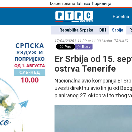
Izaberi pismo:
latinica
ћирилица
Početna
Republika Srpska
BiH
Srbija
R
17/04/2026 | 11:30 ⇒ 11:30 | Autor: TANЈUG
Er Srbija od 15. se
ostrva Tenerife
Nacionalna avio kompanija Er Srb
uvesti direktnu avio liniju od Be
planiranog 27. oktobra i to zbog v