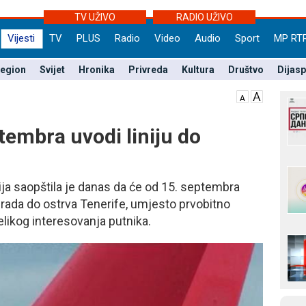
TV UŽIVO
RADIO UŽIVO
Vijesti
TV
PLUS
Radio
Video
Audio
Sport
MP RT
egion
Svijet
Hronika
Privreda
Kultura
Društvo
Dijas
ptembra uvodi liniju do
ija saopštila je danas da će od 15. septembra
ograda do ostrva Tenerife, umjesto prvobitno
elikog interesovanja putnika.