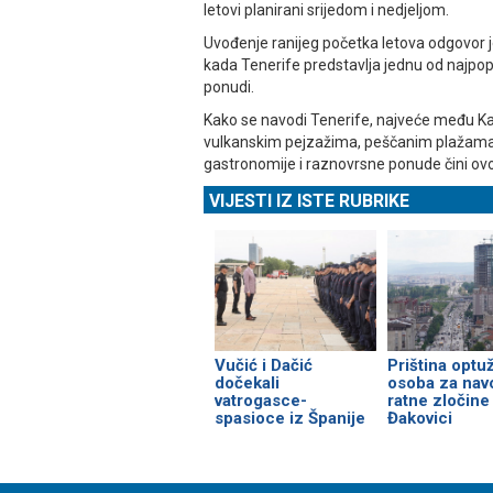
letovi planirani srijedom i nedjeljom.
Uvođenje ranijeg početka letova odgovor j
kada Tenerife predstavlja jednu od najpopul
ponudi.
Kako se navodi Tenerife, najveće među Ka
vulkanskim pejzažima, peščanim plažama i
gastronomije i raznovrsne ponude čini ov
VIJESTI IZ ISTE RUBRIKE
Vučić i Dačić
Priština optuž
dočekali
osoba za nav
vatrogasce-
ratne zločine
spasioce iz Španije
Đakovici