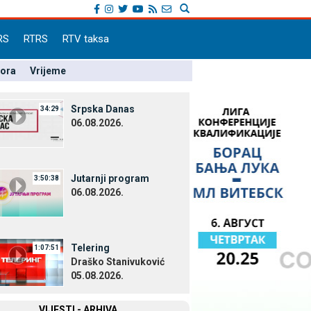
RS
RTRS
RTV taksa
pora
Vrijeme
Srpska Danas
34:29
06.08.2026.
Јutarnji program
3:50:38
06.08.2026.
Telering
1:07:51
Draško Stanivuković
05.08.2026.
VIЈESTI - ARHIVA