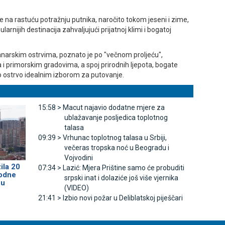
e na rastuću potražnju putnika, naročito tokom jeseni i zime,
arnijih destinacija zahvaljujući prijatnoj klimi i bogatoj
narskim ostrvima, poznato je po "večnom proljeću",
 primorskim gradovima, a spoj prirodnih ljepota, bogate
o ostrvo idealnim izborom za putovanje.
15:58 >
Macut najavio dodatne mjere za
ublažavanje posljedica toplotnog
talasa
09:39 >
Vrhunac toplotnog talasa u Srbiji,
večeras tropska noć u Beogradu i
Vojvodini
ila 20
07:34 >
Lazić: Mjera Prištine samo će probuditi
odne
srpski inat i dolaziće još više vjernika
 u
(VIDEO)
21:41 >
Izbio novi požar u Deliblatskoj piješčari