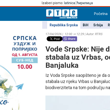
Izaberi pismo:
latinica
ћирилица
Početna
Republika Srpska
BiH
Srbija
R
17/04/2026 | 12:00 ⇒ 12:29 | Autor: RTRS
Vode Srpske: Nije d
stabala uz Vrbas, 
Banjaluka
Iz Voda Srpske saopšteno je da o
stabala uz rijeku Vrbas u Banjaluc
biodiverziteta na tom području na 