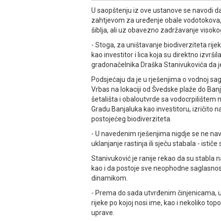
U saopštenju iz ove ustanove se navodi da j
zahtjevom za uređenje obale vodotokova, p
šiblja, ali uz obavezno zadržavanje visokog 
- Stoga, za uništavanje biodiverziteta rije
kao investitor i lica koja su direktno izvrš
gradonačelnika Draška Stanivukovića da j
Podsjećaju da je u rješenjima o vodnoj sag
Vrbas na lokaciji od Švedske plaže do Ban
šetališta i obaloutvrde sa vodocrpilištem
Gradu Banjaluka kao investitoru, izričito
postojećeg biodiverziteta.
- U navedenim rješenjima nigdje se ne navo
uklanjanje rastinja ili sječu stabala - istič
Stanivuković je ranije rekao da su stabla 
kao i da postoje sve neophodne saglasnosti
dinamikom.
- Prema do sada utvrđenim činjenicama, ukl
rijeke po kojoj nosi ime, kao i nekoliko topo
uprave.