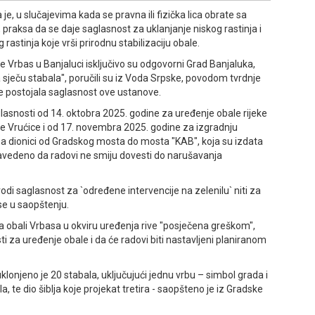
e, u slučajevima kada se pravna ili fizička lica obrate sa
raksa da se daje saglasnost za uklanjanje niskog rastinja i
rastinja koje vrši prirodnu stabilizaciju obale.
ke Vrbas u Banjaluci isključivo su odgovorni Grad Banjaluka,
ila sječu stabala", poručili su iz Voda Srpske, povodom tvrdnje
e postojala saglasnost ove ustanove.
lasnosti od 14. oktobra 2025. godine za uređenje obale rijeke
je Vrućice i od 17. novembra 2025. godine za izgradnju
 na dionici od Gradskog mosta do mosta "KAB", koja su izdata
 navedeno da radovi ne smiju dovesti do narušavanja
di saglasnost za `određene intervencije na zelenilu` niti za
e se u saopštenju.
na obali Vrbasa u okviru uređenja rive "posječena greškom",
 za uređenje obale i da će radovi biti nastavljeni planiranom
onjeno je 20 stabala, uključujući jednu vrbu – simbol grada i
la, te dio šiblja koje projekat tretira - saopšteno je iz Gradske