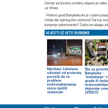
Centar za životnu sredinu objavio je video 
uz Vrbas.
- Pitamo grad Banjaluku ko je i zašto posj
i bitan dio njenog eko-sistema? ️Da li je ov
korijenje zabetoniralo? Zašto se ubijaju zd
VIJESTI IZ ISTE RUBRIKE
Mještani Zalužana
Šta su priorite
odustali od protesta,
Banjaluke -
poručili da se
"šminkanje" c
problem
grada ili rješ
vodosnabijevanja
vodosnabdijev
mora riješiti
deponije sme
sistemski
(VIDEO)