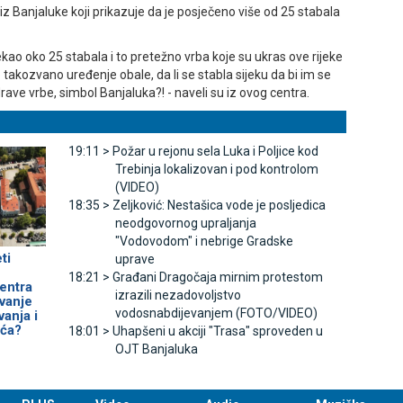
iz Banjaluke koji prikazuje da je posječeno više od 25 stabala
ekao oko 25 stabala i to pretežno vrba koje su ukras ove rijeke
o takozvano uređenje obale, da li se stabla sijeku da bi im se
rave vrbe, simbol Banjaluka?! - naveli su iz ovog centra.
19:11 >
Požar u rejonu sela Luka i Poljice kod
Trebinja lokalizovan i pod kontrolom
(VIDEO)
18:35 >
Zeljković: Nestašica vode je posljedica
neodgovornog upraljanja
"Vodovodom" i nebrige Gradske
ti
uprave
18:21 >
Građani Dragočaja mirnim protestom
entra
izrazili nezadovoljstvo
avanje
vodosnabdijevanjem (FOTO/VIDEO)
anja i
ća?
18:01 >
Uhapšeni u akciji "Trasa" sproveden u
OЈT Banjaluka