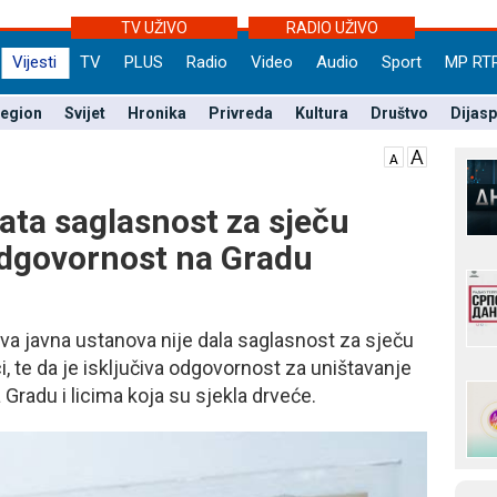
TV UŽIVO
RADIO UŽIVO
Vijesti
TV
PLUS
Radio
Video
Audio
Sport
MP RT
egion
Svijet
Hronika
Privreda
Kultura
Društvo
Dijas
ata saglasnost za sječu
odgovornost na Gradu
va javna ustanova nije dala saglasnost za sječu
i, te da je isključiva odgovornost za uništavanje
Gradu i licima koja su sjekla drveće.