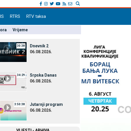
RS
RTRS
RTV taksa
pora
Vrijeme
Dnevnik 2
30:38
06.08.2026.
Srpska Danas
34:29
06.08.2026.
Јutarnji program
3:50:38
06.08.2026.
VIЈESTI - ARHIVA