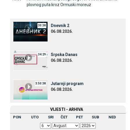
plovnog puta kroz Ormuski moreuz
Dnevnik 2
30:38
06.08.2026.
Srpska Danas
34:29
06.08.2026.
Јutarnji program
3:50:38
06.08.2026.
VIЈESTI - ARHIVA
PON
UTO
SRI
ČET
PET
SUB
NED