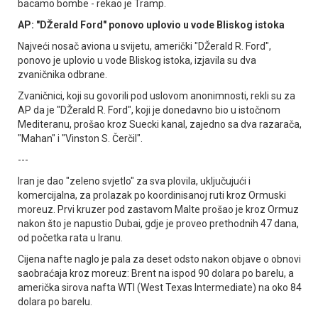
bacamo bombe - rekao je Tramp.
AP: "DŽerald Ford" ponovo uplovio u vode Bliskog istoka
Najveći nosač aviona u svijetu, američki "DŽerald R. Ford",
ponovo je uplovio u vode Bliskog istoka, izjavila su dva
zvaničnika odbrane.
Zvaničnici, koji su govorili pod uslovom anonimnosti, rekli su za
AP da je "DŽerald R. Ford", koji je donedavno bio u istočnom
Mediteranu, prošao kroz Suecki kanal, zajedno sa dva razarača,
"Mahan" i "Vinston S. Čerčil".
---
Iran je dao "zeleno svjetlo" za sva plovila, uključujući i
komercijalna, za prolazak po koordinisanoj ruti kroz Ormuski
moreuz. Prvi kruzer pod zastavom Malte prošao je kroz Ormuz
nakon što je napustio Dubai, gdje je proveo prethodnih 47 dana,
od početka rata u Iranu.
Cijena nafte naglo je pala za deset odsto nakon objave o obnovi
saobraćaja kroz moreuz: Brent na ispod 90 dolara po barelu, a
američka sirova nafta WTI (West Texas Intermediate) na oko 84
dolara po barelu.