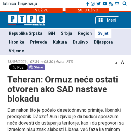
latinica
ћирилица
TV UŽIVO
RADIO UŽIVO
Meni
Republika Srpska
BiH
Srbija
Region
Svijet
Hronika
Privreda
Kultura
Društvo
Dijaspora
Vrijeme
18/04/2026 | 07:34 ⇒ 08:30 | Autor: RTS
Teheran: Ormuz neće ostati
otvoren ako SAD nastave
blokadu
Dan nakon što je počelo desetodnevno primirje, libanski
predsjednik DŽozef Aun izjavio je da budući sporazum
neće dovesti do ustupanja teritorije, kao i da pregovori sa
Izraelom nisu znak slabosti Libana, već faza ka trajnom