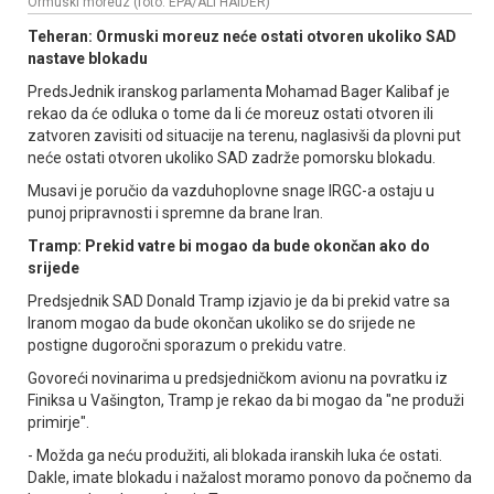
Ormuski moreuz (foto: EPA/ALI HAIDER)
Teheran: Ormuski moreuz neće ostati otvoren ukoliko SAD
nastave blokadu
PredsЈednik iranskog parlamenta Mohamad Bager Kalibaf je
rekao da će odluka o tome da li će moreuz ostati otvoren ili
zatvoren zavisiti od situacije na terenu, naglasivši da plovni put
neće ostati otvoren ukoliko SAD zadrže pomorsku blokadu.
Musavi je poručio da vazduhoplovne snage IRGC-a ostaju u
punoj pripravnosti i spremne da brane Iran.
Tramp: Prekid vatre bi mogao da bude okončan ako do
srijede
Predsjednik SAD Donald Tramp izjavio je da bi prekid vatre sa
Iranom mogao da bude okončan ukoliko se do srijede ne
postigne dugoročni sporazum o prekidu vatre.
Govoreći novinarima u predsjedničkom avionu na povratku iz
Finiksa u Vašington, Tramp je rekao da bi mogao da "ne produži
primirje".
- Možda ga neću produžiti, ali blokada iranskih luka će ostati.
Dakle, imate blokadu i nažalost moramo ponovo da počnemo da