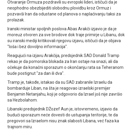
Otvaranje Ormuza pozdravili su evropski lideri, ističući da je
neophodno obezbijediti slobodnu plovidbu kroz Ormuz i
pozvavši Iran da odustane od planova o naplaćivanju taksi za
prolazak.
Iranski ministar spoljnih poslova Abas Arakči izjavio je da je
moreuz otvoren za sve brodove dok traje primirje u Libanu, dok
su iranski mediji kritikovali njegovu izjavu, ističući da je objava
"loša i bez dovoljno informacija".
Reagujući na izjavu Arakčija, predsjednik SAD Donald Tramp
rekao je da pomorska blokada za Iran ostaje na snazi, ali da
očekuje da konačni sporazum o okončanju rata sa Teheranom
bude postignut "za dan ili dva".
Tramp je, takođe, istakao da su SAD zabranile Izraelu da
bombarduje Liban, na šta je reagovao izraelski premijer
Benjamin Netanjahu, koji je odgovorio da Izrael još nije završio
sa Hezbolahom.
Libanski predsjednik DŽozef Aun je, istovremeno, izjavio da
budući sporazum neće dovesti do ustupanja teritorije, te da
pregovori sa Izraelom nisu znak slabosti Libana, već faza ka
trajnom miru.