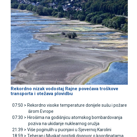
Rekordno nizak vodostaj Rajne povećava troškove
transporta i otežava plovidbu
07:50 >
Rekordno visoke temperature donijele sušu i požare
širom Evrope
07:30 >
Hirošima na godišnjicu atomskog bombardovanja
poziva na ukidanje nuklearnog oružja
21:39 >
Više poginulih u pucnjavi u Sjevernoj Karolini
18:59 >
Teheran i Muskat postigli dogovor o koordinatama