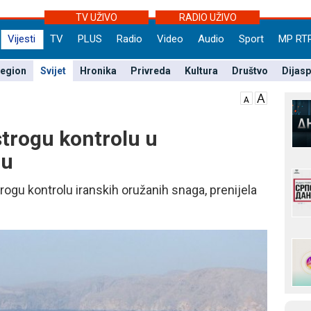
TV UŽIVO
RADIO UŽIVO
Vijesti
TV
PLUS
Radio
Video
Audio
Sport
MP RT
egion
Svijet
Hronika
Privreda
Kultura
Društvo
Dijas
strogu kontrolu u
zu
ogu kontrolu iranskih oružanih snaga, prenijela