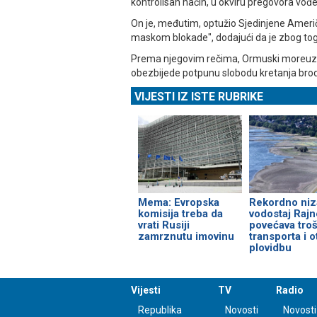
kontrolisan način, u okviru pregovora vođen
On je, međutim, optužio Sjedinjene Američ
maskom blokade", dodajući da je zbog tog
Prema njegovim rečima, Ormuski moreuz 
obezbijede potpunu slobodu kretanja brodov
VIJESTI IZ ISTE RUBRIKE
Mema: Evropska
Rekordno niz
komisija treba da
vodostaj Rajn
vrati Rusiji
povećava tro
zamrznutu imovinu
transporta i 
plovidbu
Vijesti
TV
Radio
Republika
Novosti
Novosti