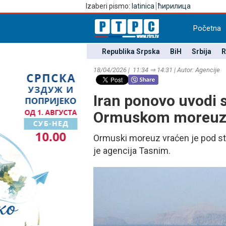
Izaberi pismo:
latinica
ћирилица
Početna
Republika Srpska
BiH
Srbija
R
18/04/2026 | 11:34 ⇒ 14:31 | Autor: Agencije
Iran ponovo uvodi 
Ormuskom moreu
Ormuski moreuz vraćen je pod str
je agencija Tasnim.