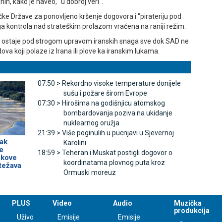
ih, kako je naveo, "u dobroj veri".
ke Države za ponovljeno kršenje dogovora i "pirateriju pod
a kontrola nad strateškim prolazom vraćena na raniji režim.
ostaje pod strogom upravom iranskih snaga sve dok SAD ne
a koji polaze iz Irana ili plove ka iranskim lukama.
07:50 >
Rekordno visoke temperature donijele
sušu i požare širom Evrope
07:30 >
Hirošima na godišnjicu atomskog
bombardovanja poziva na ukidanje
nuklearnog oružja
21:39 >
Više poginulih u pucnjavi u Sjevernoj
ak
Karolini
e
18:59 >
Teheran i Muskat postigli dogovor o
škove
koordinatama plovnog puta kroz
otežava
Ormuski moreuz
PLUS
Video
Audio
Muzička
produkcija
Uživo
Emisije
Emisije