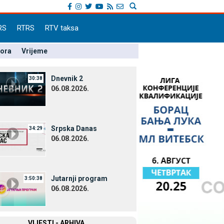
RS
RTRS
RTV taksa
pora
Vrijeme
Dnevnik 2
30:38
06.08.2026.
Srpska Danas
34:29
06.08.2026.
Јutarnji program
3:50:38
06.08.2026.
VIЈESTI - ARHIVA