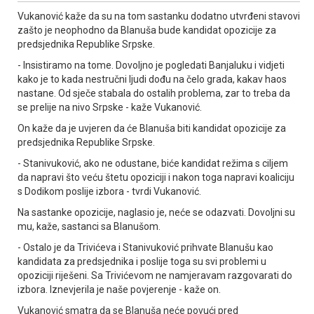
Vukanović kaže da su na tom sastanku dodatno utvrđeni stavovi
zašto je neophodno da Blanuša bude kandidat opozicije za
predsjednika Republike Srpske.
- Insistiramo na tome. Dovoljno je pogledati Banjaluku i vidjeti
kako je to kada nestručni ljudi dođu na čelo grada, kakav haos
nastane. Od sječe stabala do ostalih problema, zar to treba da
se prelije na nivo Srpske - kaže Vukanović.
On kaže da je uvjeren da će Blanuša biti kandidat opozicije za
predsjednika Republike Srpske.
- Stanivuković, ako ne odustane, biće kandidat režima s ciljem
da napravi što veću štetu opoziciji i nakon toga napravi koaliciju
s Dodikom poslije izbora - tvrdi Vukanović.
Na sastanke opozicije, naglasio je, neće se odazvati. Dovoljni su
mu, kaže, sastanci sa Blanušom.
- Ostalo je da Trivićeva i Stanivuković prihvate Blanušu kao
kandidata za predsjednika i poslije toga su svi problemi u
opoziciji riješeni. Sa Trivićevom ne namjeravam razgovarati do
izbora. Iznevjerila je naše povjerenje - kaže on.
Vukanović smatra da se Blanuša neće povući pred