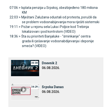
07:06 >
Isplata penzija u Srpskoj, obezbijeđeno 180 miliona
KM
22:03 >
Mještani Zalužana odustali od protesta, poručili da
se problem vodosnabijevanja mora riješiti sistemski
19:11 >
Požar u rejonu sela Luka i Poljice kod Trebinja
lokalizovan i pod kontrolom (VIDEO)
18:36 >
Šta su prioriteti Banjaluke - "šminkanje" centra
grada ili rješavanje vodosnabdijevanja i deponije
smeća? (VIDEO)
Dnevnik 2
30:38
06.08.2026.
Srpska Danas
34:29
06.08.2026.