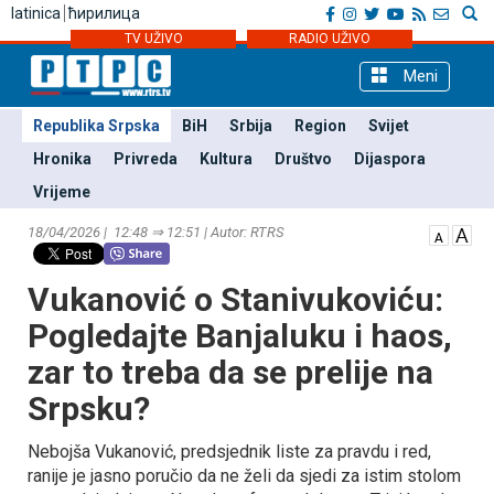
latinica
ћирилица
TV UŽIVO
RADIO UŽIVO
Meni
Republika Srpska
BiH
Srbija
Region
Svijet
Hronika
Privreda
Kultura
Društvo
Dijaspora
Vrijeme
18/04/2026 | 12:48 ⇒ 12:51 | Autor: RTRS
Vukanović o Stanivukoviću:
Pogledajte Banjaluku i haos,
zar to treba da se prelije na
Srpsku?
Nebojša Vukanović, predsjednik liste za pravdu i red,
ranije je jasno poručio da ne želi da sjedi za istim stolom