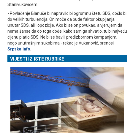
Stanivukovićem.
- Povlačenje Blanuše bi napravilo bi ogromnu štetu SDS, došlo bi
do velikih turbulencija. On može da bude faktor okupljanja
unutar SDS, ali i opozicije. Ako bi se on povukao, a vjerujem da
nema šanse da do toga dođe, kako sam ga shvatio, tu bi najveću
cijenu platio SDS. Ne bi se bavili predizbornom kampanjom,
nego unutrašnjim sukobima - rekao je Vukanović, prenosi
Srpska.info
.
VIJESTI IZ ISTE RUBRIKE