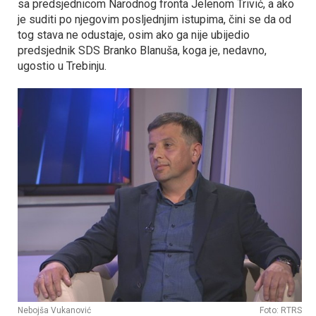
sa predsjednicom Narodnog fronta Јelenom Trivić, a ako
je suditi po njegovim posljednjim istupima, čini se da od
tog stava ne odustaje, osim ako ga nije ubijedio
predsjednik SDS Branko Blanuša, koga je, nedavno,
ugostio u Trebinju.
Nebojša Vukanović
Foto: RTRS