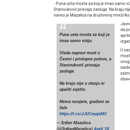
- Puna usta mosta za koji je imao samo viz
Stanivuković prisvaja zasluge. Na kraju nije
naveo je Mazalica na društvenoj mreži Iks
Јavn
da jo
Puna usta mosta za koji je
april
imao samo viziju.
izga
U sao
Vlada napravi most u
most
Česmi i pristupne puteve, a
ovog 
Stanivuković prisvaja
saobr
zasluge.
sazna
obav
Na kraju nije u stanju ni
upaliti svjetlo.
Nema rasvjete, građani se
žale
https://t.co/JJUCeyqsMC
— Srđan Mazalica
(@SrdjanMazalica)
April 18,