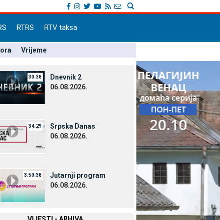
RS
RTRS
RTV taksa
pora
Vrijeme
Dnevnik 2
30:38
06.08.2026.
Srpska Danas
34:29
06.08.2026.
Јutarnji program
3:50:38
06.08.2026.
VIЈESTI - ARHIVA