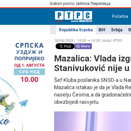
Izaberi pismo:
latinica
ћирилица
Početna
Republika Srpska
BiH
Srbija
R
18/04/2026 | 14:03 ⇒ 14:35 | Autor: RTRS
Mazalica: Vlada izg
Stanivuković nije u 
Šef Kluba poslanika SNSD-a u Na
Mazalica istakao je da je Vlada 
naselju Česma, a da gradonačelnik
obezbijedi rasvjetu.