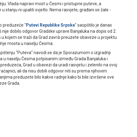
iju. Vlada napravi most u Česmi i pristupne puteve, a
 u stanju ni upaliti svjetlo. Nema rasvjete, građani se žale -
.
o preduzeće "
Putevi Republike Srpske
" saopštilo je danas
š nije dobilo odgovor Gradske uprave Banjaluka na dopis od 2.
a u kojem se traži da Grad završi preuzete obaveze u projektu
dnje mosta u naselju Česma.
pštenju "Puteva" navodi se da je Sporazumom o izgradnji
a u naselju Česma potpisanim između Grada Banjaluka i
preduzeća, Grad u obavezi da uradi rasvjetu i zelenilo na ovoj
aćajnici, ali da nisu dobili odgovor niti su prema njihovim
njima preduzete bilo kakve radnje kako bi bile izvršene ove
eze Grada.