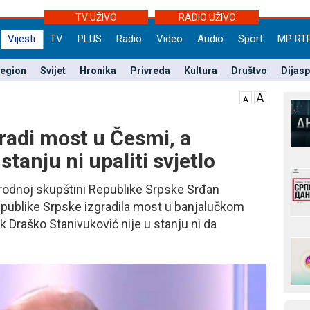
TV UŽIVO
RADIO UŽIVO
Vijesti
TV
PLUS
Radio
Video
Audio
Sport
MP RT
egion
Svijet
Hronika
Privreda
Kultura
Društvo
Dijas
radi most u Česmi, a
stanju ni upaliti svjetlo
rodnoj skupštini Republike Srpske Srđan
Republike Srpske izgradila most u banjalučkom
 Draško Stanivuković nije u stanju ni da