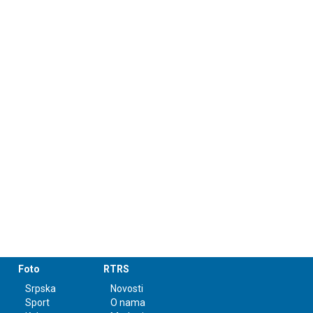
Foto
RTRS
Srpska
Novosti
Sport
O nama