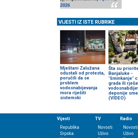
2026
VIJESTI IZ ISTE RUBRIKE
Mještani Zalužana
Šta su priorite
odustali od protesta,
Banjaluke -
poručili da se
"šminkanje" c
problem
grada ili rješ
vodosnabijevanja
vodosnabdijev
mora riješiti
deponije sme
sistemski
(VIDEO)
Vijesti
TV
Radio
Republika
Novosti
Novosti
Srpska
Uživo
Uživo