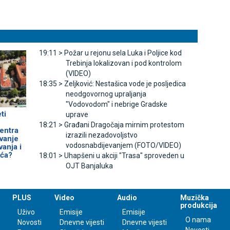
19:11 >
Požar u rejonu sela Luka i Poljice kod
Trebinja lokalizovan i pod kontrolom
(VIDEO)
18:35 >
Zeljković: Nestašica vode je posljedica
neodgovornog upraljanja
"Vodovodom" i nebrige Gradske
ti
uprave
18:21 >
Građani Dragočaja mirnim protestom
entra
izrazili nezadovoljstvo
avanje
vodosnabdijevanjem (FOTO/VIDEO)
anja i
ća?
18:01 >
Uhapšeni u akciji "Trasa" sproveden u
OЈT Banjaluka
PLUS
Video
Audio
Muzička
produkcija
Uživo
Emisije
Emisije
O nama
Novosti
Dnevne vijesti
Dnevne vijesti