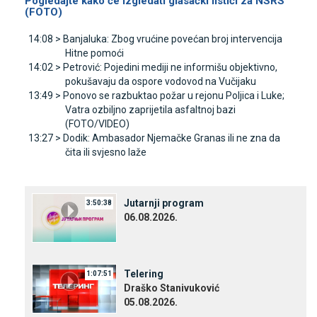
Pogledajte kako će izgledati glasački listići za NSRS
(FOTO)
14:08 >
Banjaluka: Zbog vrućine povećan broj intervencija
Hitne pomoći
14:02 >
Petrović: Pojedini mediji ne informišu objektivno,
pokušavaju da ospore vodovod na Vučijaku
13:49 >
Ponovo se razbuktao požar u rejonu Poljica i Luke;
Vatra ozbiljno zaprijetila asfaltnoj bazi
(FOTO/VIDEO)
13:27 >
Dodik: Ambasador Njemačke Granas ili ne zna da
čita ili svjesno laže
Јutarnji program
3:50:38
06.08.2026.
Telering
1:07:51
Draško Stanivuković
05.08.2026.