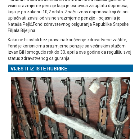
visini srazmjerne penzije koja je osnovica za uplatu doprinosa,
koja je po zakonu 10,2 odsto. Znači, iznos doprinosa koji će oni
uplaćivati zavisi od visine srazmjerne penzije - pojasnila je
Nataša Pejić,Fond zdravstevnog osiguranja Republike Srspske
Filijala Bijeljina.
Kako ne bi ostali bez prava na korišćenje zdravstvene zaštite,
Fond je korisnicima srazmjerne penzije sa većinskim stažom
izvan BiH omogućio rok do 30. aprila ove godine da regulišu svoj
status zdravstvenog osiguranja.
VIJESTI IZ ISTE RUBRIKE