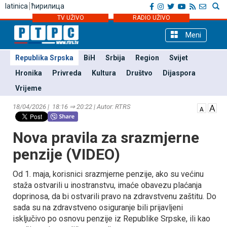
latinica
ћирилица
TV UŽIVO
RADIO UŽIVO
Meni
Republika Srpska
BiH
Srbija
Region
Svijet
Hronika
Privreda
Kultura
Društvo
Dijaspora
Vrijeme
18/04/2026 | 18:16 ⇒ 20:22 | Autor: RTRS
Nova pravila za srazmjerne
penzije (VIDEO)
Od 1. maja, korisnici srazmjerne penzije, ako su većinu
staža ostvarili u inostranstvu, imaće obavezu plaćanja
doprinosa, da bi ostvarili pravo na zdravstvenu zaštitu. Do
sada su na zdravstveno osiguranje bili prijavljeni
isključivo po osnovu penzije iz Republike Srpske, ili kao