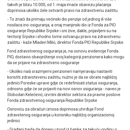
takvih je blizu 10.000, od 1. maja imaće obavezu plaćanja
doprinosa ukoliko žele ostvariti pravo na zdravstvenu zaštitu.
- To znači da primaju većinski dio penzije od jednog ili više
nosilaca ino-osiguranja, a onaj manjinski dio iz Fonda za PIO
osiguranje Republike Srpske i oni žive, dakle, prijavljeni su na
teritoriji Srpske i shodno tome ostvaruju pravo na zdravstvenu
zaštitu - kaže Mladen Milić, direktor Fonda PIO Republike Srpske.
Fond zdravstvenog osiguranja je, na osnovu evidencije Fonda
PIO, dostavio obavještenje ovoj kategoriji penzionera kako mogu
da se prijave na zdravstveno osiguranje
- Ukoliko naši srazmjerni penzioneri namjeravaju nastaviti
koristiti zdravstevenu zaštitu, nužno je da se obrate najbližoj
jedinici Poreske uprave gdje će redefinisati status osiguranja,
odnosno gdje će se prijaviti na novi osnov osiguranja - naveo je
Slobodan Kelečević, izvršni direktor sektora za pravne poslove
Fonda zdravstvenog osiguranja Republike Srpske
Osnovicu za obračun iznosa doprinosa utvrđuje Fond
zdravstenog osiguranja u korisniku najbližoj organizacionoj
jedinici.
- Građani treda da donesu izvod iz banke za tekuću godinu o