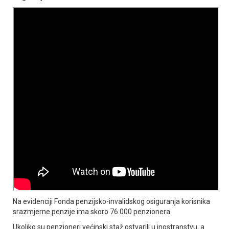
Na evidenciji Fonda penzijsko-invalidskog osiguranja korisnika
srazmjerne penzije ima skoro 76.000 penzionera.
Ukoliko su penzioneri većinski staž ostvarili u inostranstvu, a