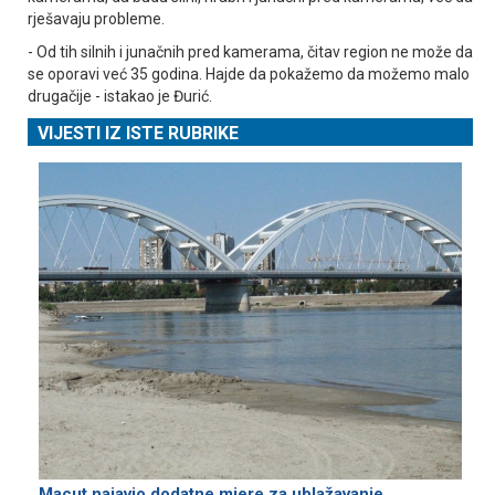
rješavaju probleme.
- Od tih silnih i junačnih pred kamerama, čitav region ne može da
se oporavi već 35 godina. Hajde da pokažemo da možemo malo
drugačije - istakao je Đurić.
VIJESTI IZ ISTE RUBRIKE
Macut najavio dodatne mjere za ublažavanje