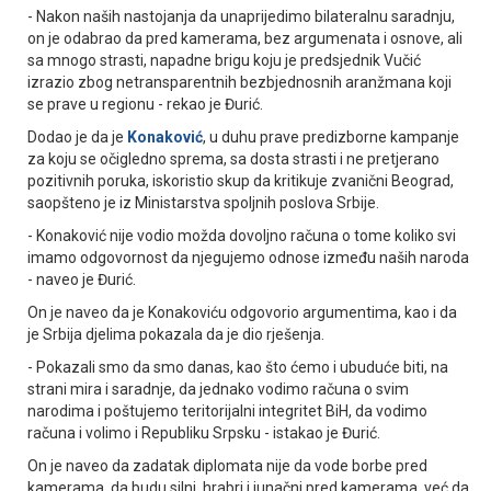
- Nakon naših nastojanja da unaprijedimo bilateralnu saradnju,
on je odabrao da pred kamerama, bez argumenata i osnove, ali
sa mnogo strasti, napadne brigu koju je predsjednik Vučić
izrazio zbog netransparentnih bezbjednosnih aranžmana koji
se prave u regionu - rekao je Đurić.
Dodao je da je
Konaković
, u duhu prave predizborne kampanje
za koju se očigledno sprema, sa dosta strasti i ne pretjerano
pozitivnih poruka, iskoristio skup da kritikuje zvanični Beograd,
saopšteno je iz Ministarstva spoljnih poslova Srbije.
- Konaković nije vodio možda dovoljno računa o tome koliko svi
imamo odgovornost da njegujemo odnose između naših naroda
- naveo je Đurić.
On je naveo da je Konakoviću odgovorio argumentima, kao i da
je Srbija djelima pokazala da je dio rješenja.
- Pokazali smo da smo danas, kao što ćemo i ubuduće biti, na
strani mira i saradnje, da jednako vodimo računa o svim
narodima i poštujemo teritorijalni integritet BiH, da vodimo
računa i volimo i Republiku Srpsku - istakao je Đurić.
On je naveo da zadatak diplomata nije da vode borbe pred
kamerama, da budu silni, hrabri i junačni pred kamerama, već da