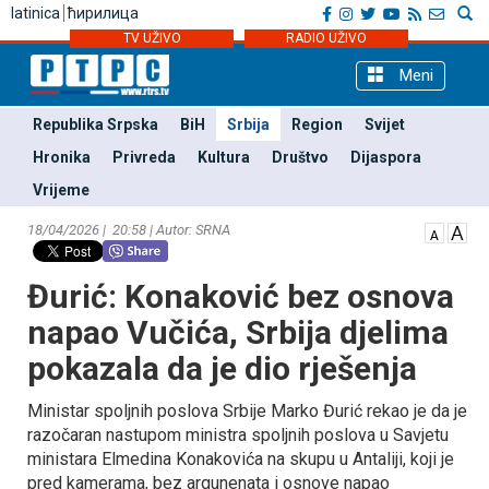
latinica
ћирилица
TV UŽIVO
RADIO UŽIVO
Meni
Republika Srpska
BiH
Srbija
Region
Svijet
Hronika
Privreda
Kultura
Društvo
Dijaspora
Vrijeme
18/04/2026 | 20:58 | Autor: SRNA
Đurić: Konaković bez osnova
napao Vučića, Srbija djelima
pokazala da je dio rješenja
Ministar spoljnih poslova Srbije Marko Đurić rekao je da je
razočaran nastupom ministra spoljnih poslova u Savjetu
ministara Elmedina Konakovića na skupu u Antaliji, koji je
pred kamerama, bez argunenata i osnove napao