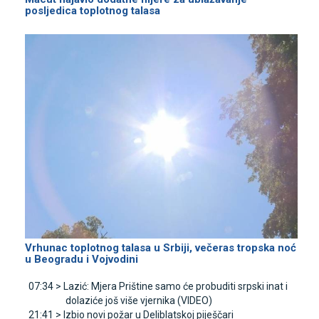
posljedica toplotnog talasa
Vrhunac toplotnog talasa u Srbiji, večeras tropska noć
u Beogradu i Vojvodini
07:34 >
Lazić: Mjera Prištine samo će probuditi srpski inat i
dolaziće još više vjernika (VIDEO)
21:41 >
Izbio novi požar u Deliblatskoj piješčari