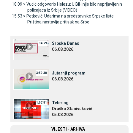
18:09 >
Vučić odgovorio Helezu: U BiH nije bilo neprijavljenih
policajaca iz Srbije (VIDEO)
15:53 >
Petković: Udarima na predstavnike Srpske liste
Priština nastavlja pritisak na Srbe
Srpska Danas
34:29
06.08.2026.
Јutarnji program
3:50:38
06.08.2026.
Telering
1:07:51
Draško Stanivuković
05.08.2026.
VIЈESTI - ARHIVA