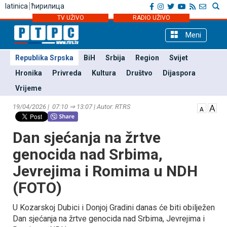
latinica
ћирилица
TV UŽIVO
RADIO UŽIVO
Meni
Republika Srpska
BiH
Srbija
Region
Svijet
Hronika
Privreda
Kultura
Društvo
Dijaspora
Vrijeme
19/04/2026 | 07:10 ⇒ 13:07 | Autor: RTRS
Dan sjećanja na žrtve
genocida nad Srbima,
Јevrejima i Romima u NDH
(FOTO)
U Kozarskoj Dubici i Donjoj Gradini danas će biti obilježen
Dan sjećanja na žrtve genocida nad Srbima, Јevrejima i