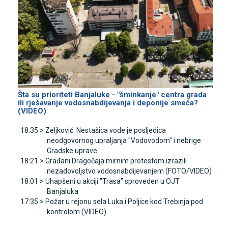
Šta su prioriteti Banjaluke - "šminkanje" centra grada
ili rješavanje vodosnabdijevanja i deponije smeća?
(VIDEO)
18:35 >
Zeljković: Nestašica vode je posljedica
neodgovornog upraljanja "Vodovodom" i nebrige
Gradske uprave
18:21 >
Građani Dragočaja mirnim protestom izrazili
nezadovoljstvo vodosnabdijevanjem (FOTO/VIDEO)
18:01 >
Uhapšeni u akciji "Trasa" sproveden u OЈT
Banjaluka
17:35 >
Požar u rejonu sela Luka i Poljice kod Trebinja pod
kontrolom (VIDEO)