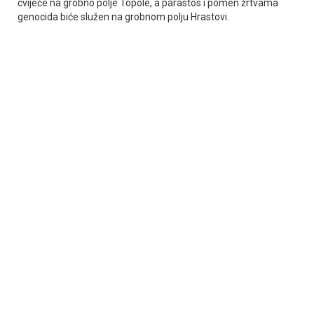
cvijeće na grobno polje Topole, a parastos i pomen žrtvama
genocida biće služen na grobnom polju Hrastovi.