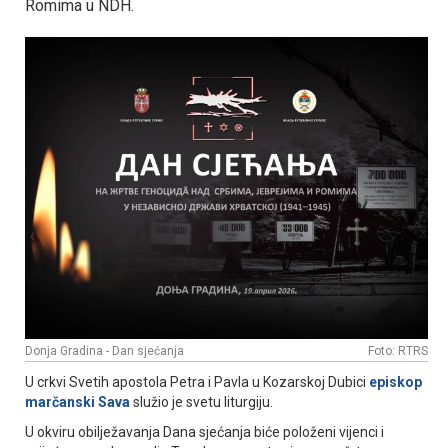
Romima u NDH.
Donja Gradina - Dan sjećanja
Foto: RTRS
U crkvi Svetih apostola Petra i Pavla u Kozarskoj Dubici
episkop
marčanski Sava
služio je svetu liturgiju.
U okviru obilježavanja Dana sjećanja biće položeni vijenci i