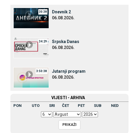
Dnevnik 2
30:38
06.08.2026.
Srpska Danas
34:29
06.08.2026.
Јutarnji program
3:50:38
06.08.2026.
VIЈESTI - ARHIVA
PON
UTO
SRI
ČET
PET
SUB
NED