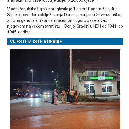
antifašista. U Јasenovcu je ubijeno 20.000 djece.
Vlada Republike Srpske proglasila je 19. april Danom žalosti u
Srpskoj povodom obilježavanja Dana sjećanja na žrtve ustaškog
zločina genocida u koncentracionom logoru Јasenovac i
njegovom najvećem stratištu – Donjoj Gradini u NDH od 1941. do
1945. godine.
VIJESTI IZ ISTE RUBRIKE