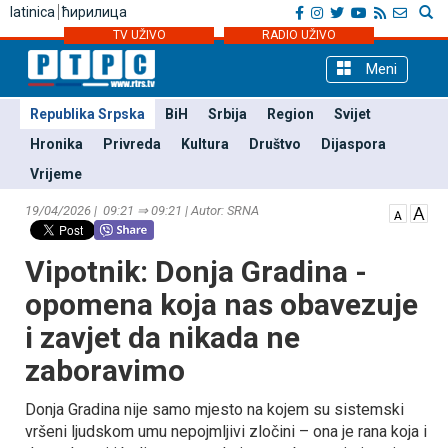
latinica
ћирилица
TV UŽIVO
RADIO UŽIVO
Meni
Republika Srpska
BiH
Srbija
Region
Svijet
Hronika
Privreda
Kultura
Društvo
Dijaspora
Vrijeme
19/04/2026 | 09:21 ⇒ 09:21 | Autor: SRNA
Vipotnik: Donja Gradina -
opomena koja nas obavezuje
i zavjet da nikada ne
zaboravimo
Donja Gradina nije samo mjesto na kojem su sistemski
vršeni ljudskom umu nepojmljivi zločini – ona je rana koja i