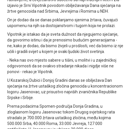
izjavio je Srni Vipotnik povodom obilježavanja Dana sjećanja na
žrtve genocoida nad Srbima, Јevrejima i Romima u NDH.
On je dodao da se danas poklanjamo sjenima žrtava, čuvajući
uspomenu na njih sa dostojanstvom i tugom koja ne prolazi.
Vipotnik je istakao da je sveta dužnost da njegujemo sjećanje,
da govorimo istinu i da je prenosimo budućim generacijama -
ne, kako je dodao, da bismo živjeli u prošlosti, već da bismo iz nje
učili i gradili svijet u kojem je svaki ljudski život svetinja.
- Neka nas ovo mjesto sabere u tišini, u molitvi i u zajedničkoj
odgovornosti da se ovakvo stradanje nikada i nigdje više ne
ponovi - rekao je Vipotnik.
U Kozarskoj Dubici i Donjoj Gradini danas se obilježava Dan
sjećanja na žrtve ustaškog zločina genocida u koncentracionom
logoru Јasenovac, uz prisustvo najviših zvaničnika Republike
Srpske i Srbije.
Prema podacima Spomen-područja Donja Gradina, u
zloglasnom logoru Јasenovac tokom Drugog svjetskog rata
stradalo je 700.000 žrtava ustaškog zločina, među kojima
500.000 Srba, 40.000 Roma, 33.000 Јevreja, 127.000