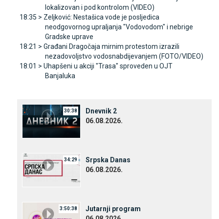
lokalizovan i pod kontrolom (VIDEO)
18:35 >
Zeljković: Nestašica vode je posljedica
neodgovornog upraljanja "Vodovodom" i nebrige
Gradske uprave
18:21 >
Građani Dragočaja mirnim protestom izrazili
nezadovoljstvo vodosnabdijevanjem (FOTO/VIDEO)
18:01 >
Uhapšeni u akciji "Trasa" sproveden u OЈT
Banjaluka
Dnevnik 2
30:38
06.08.2026.
Srpska Danas
34:29
06.08.2026.
Јutarnji program
3:50:38
06.08.2026.