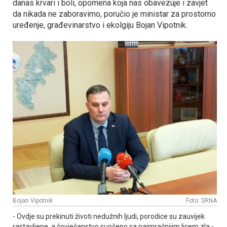
danas krvari i boli, opomena koja nas obavezuje i zavjet
da nikada ne zaboravimo, poručio je ministar za prostorno
uređenje, građevinarstvo i ekolgiju Bojan Vipotnik.
Bojan Vipotnik
Foto: SRNA
- Ovdje su prekinuti životi nedužnih ljudi, porodice su zauvijek
rastavljene, a čovječanstvo suočeno sa najmračnijim licem zla -