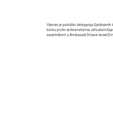
Vijenac je položila i delegacija Sjedinje
borbu protiv antisemitizma Јehudom Kaplu
savjetnikom u Ambasadi Države Izrael E