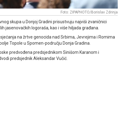
Foto: ZIPAPHOTO/Borislav Zdrinja
g skupa u Donjoj Gradini prisustvuju najviši zvaničnici
lih jasenovačkih logoraša, kao i više hiljada građana.
a sjećanja na žrtve genocida nad Srbima, Јevrejima i Romima
no polje Topole u Spomen-području Donja Gradina.
 Srpske predvođena predsjednikom Sinišom Karanom i
redvodi predsjednik Aleksandar Vučić.