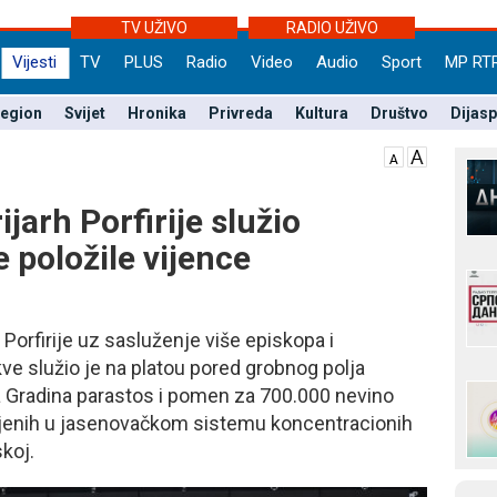
TV UŽIVO
RADIO UŽIVO
Vijesti
TV
PLUS
Radio
Video
Audio
Sport
MP RT
egion
Svijet
Hronika
Privreda
Kultura
Društvo
Dijas
jarh Porfirije služio
e položile vijence
Porfirije uz sasluženje više episkopa i
ve služio je na platou pored grobnog polja
Gradina parastos i pomen za 700.000 nevino
bijenih u jasenovačkom sistemu koncentracionih
koj.