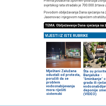
Prema podacima Spomen-područja Donja 
svjetskog rata stradalo je 700.000 žrtava
Povodom obilježavanja Dana sjećanja na 
Јasenovac i njegovom najvećem stratištu - 
TEMA: Obilježavanje Dana sjećanja na žr
VIJESTI IZ ISTE RUBRIKE
Mještani Zalužana
Šta su priorite
odustali od protesta,
Banjaluke -
poručili da se
"šminkanje" c
problem
grada ili rješ
vodosnabijevanja
vodosnabdijev
mora riješiti
deponije sme
sistemski
(VIDEO)