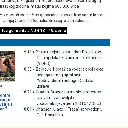
Gradina, u zloglasnom logoru Јasenovac tokom Drugog
 ustaškog zločina, među kojima 500.000 Srba.
žrtve ustaškog zločina genocida u koncentracionom logoru
Donjoj Gradini u Republici Srpskoj je Dan žalosti.
tve genocida u NDH 18. i 19. aprila
19:11 >
Požar u rejonu sela Luka i Poljice kod
Trebinja lokalizovan i pod kontrolom
(VIDEO)
18:35 >
Zeljković: Nestašica vode je posljedica
neodgovornog upraljanja
"Vodovodom" i nebrige Gradske
ti
uprave
18:21 >
Građani Dragočaja mirnim protestom
entra
izrazili nezadovoljstvo
avanje
vodosnabdijevanjem (FOTO/VIDEO)
anja i
ća?
18:01 >
Uhapšeni u akciji "Trasa" sproveden u
OЈT Banjaluka