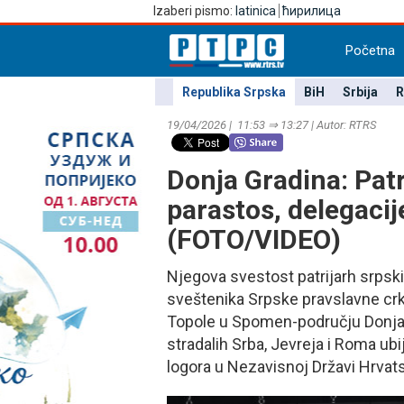
Izaberi pismo:
latinica
ћирилица
Početna
Republika Srpska
BiH
Srbija
R
19/04/2026 | 11:53 ⇒ 13:27 | Autor: RTRS
Donja Gradina: Patri
parastos, delegacij
(FOTO/VIDEO)
Njegova svestost patrijarh srpski 
sveštenika Srpske pravslavne crk
Topole u Spomen-području Donja 
stradalih Srba, Јevreja i Roma u
logora u Nezavisnoj Državi Hrvats