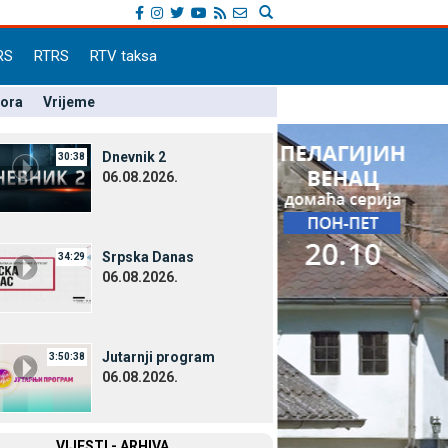
RS
RTRS
RTV taksa
pora
Vrijeme
Dnevnik 2
30:38
06.08.2026.
Srpska Danas
34:29
06.08.2026.
Јutarnji program
3:50:38
06.08.2026.
VIЈESTI - ARHIVA