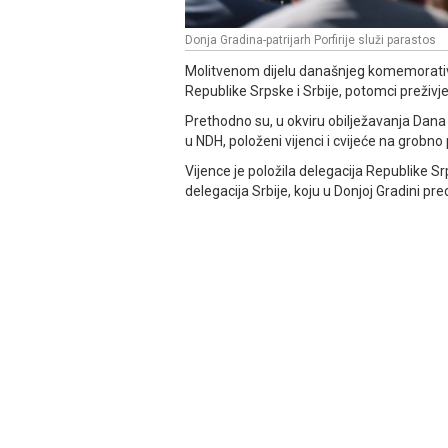
Donja Gradina-patrijarh Porfirije služi parastos
Molitvenom dijelu današnjeg komemorativno
Republike Srpske i Srbije, potomci preživje
Prethodno su, u okviru obilježavanja Dan
u NDH, položeni vijenci i cvijeće na grob
Vijence je položila delegacija Republike
delegacija Srbije, koju u Donjoj Gradini p