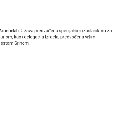
nih Američkih Država predvođena specijalnim izaslanikom za
nom, kao i delegacija Izraela, predvođena višim
rnestom Grinom.