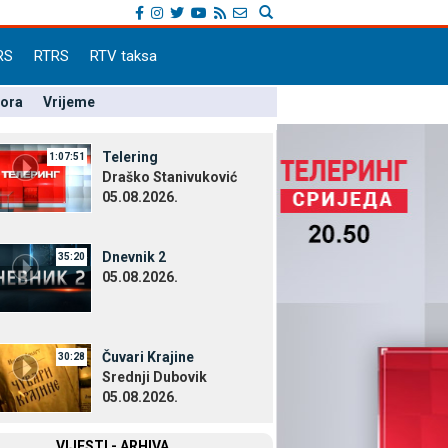
RS
RTRS
RTV taksa
pora
Vrijeme
Telering
1:07:51
Draško Stanivuković
05.08.2026.
Dnevnik 2
35:20
05.08.2026.
Čuvari Krajine
30:28
Srednji Dubovik
05.08.2026.
VIЈESTI - ARHIVA