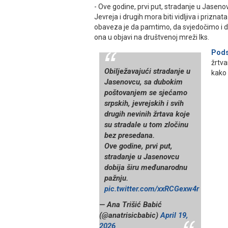
- Ove godine, prvi put, stradanje u Јaseno
Јevreja i drugih mora biti vidljiva i prizna
obaveza je da pamtimo, da svjedočimo i d
ona u objavi na društvenoj mreži Iks.
Pod
žrtva
Obilježavajući stradanje u
kako 
Јasenovcu, sa dubokim
poštovanjem se sjećamo
srpskih, jevrejskih i svih
drugih nevinih žrtava koje
su stradale u tom zločinu
bez presedana.
Ove godine, prvi put,
stradanje u Јasenovcu
dobija širu međunarodnu
pažnju.
pic.twitter.com/xxRCGexw4r
— Ana Trišić Babić
(@anatrisicbabic)
April 19,
2026