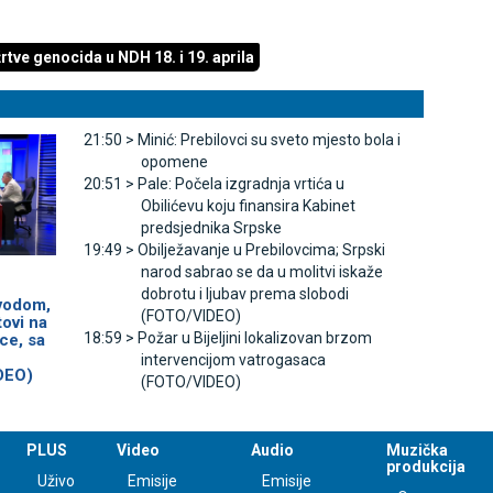
tve genocida u NDH 18. i 19. aprila
21:50 >
Minić: Prebilovci su sveto mjesto bola i
opomene
20:51 >
Pale: Počela izgradnja vrtića u
Obilićevu koju finansira Kabinet
predsjednika Srpske
19:49 >
Obilježavanje u Prebilovcima; Srpski
narod sabrao se da u molitvi iskaže
dobrotu i ljubav prema slobodi
vodom,
(FOTO/VIDEO)
tovi na
18:59 >
Požar u Bijeljini lokalizovan brzom
ce, sa
intervencijom vatrogasaca
DEO)
(FOTO/VIDEO)
PLUS
Video
Audio
Muzička
produkcija
Uživo
Emisije
Emisije