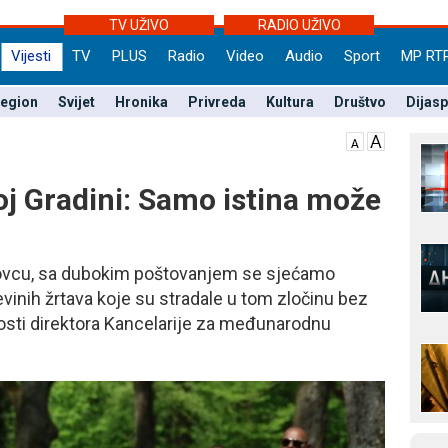
TV UŽIVO
RADIO UŽIVO
Vijesti
TV
PLUS
Radio
Video
Audio
Sport
MP RT
egion
Svijet
Hronika
Privreda
Kultura
Društvo
Dijas
oj Gradini: Samo istina može
novcu, sa dubokim poštovanjem se sjećamo
nevinih žrtava koje su stradale u tom zločinu bez
nosti direktora Kancelarije za međunarodnu