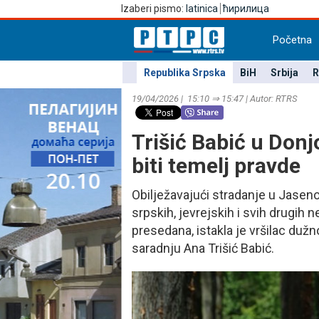
Izaberi pismo:
latinica
ћирилица
Početna
Republika Srpska
BiH
Srbija
R
19/04/2026 | 15:10 ⇒ 15:47 | Autor: RTRS
Trišić Babić u Donj
biti temelj pravde
Obilježavajući stradanje u Јase
srpskih, jevrejskih i svih drugih 
presedana, istakla je vršilac duž
saradnju Ana Trišić Babić.