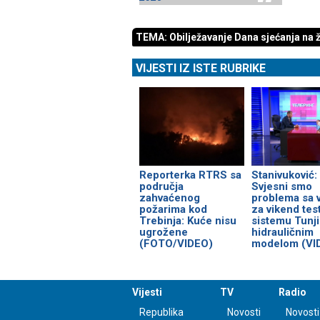
TEMA: Obilježavanje Dana sjećanja na žr
VIJESTI IZ ISTE RUBRIKE
Reporterka RTRS sa
Stanivuković:
područja
Svjesni smo
zahvaćenog
problema sa 
požarima kod
za vikend tes
Trebinja: Kuće nisu
sistemu Tunji
ugrožene
hidrauličnim
(FOTO/VIDEO)
modelom (VI
Vijesti
TV
Radio
Republika
Novosti
Novosti