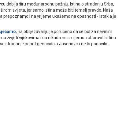
vcu dobija širu međunarodnu pažnju. Istina o stradanju Srba,
ta širom svijeta, jer samo istina može biti temelj pravde. Naša
a prepoznamo i na vrijeme ukažemo na opasnosti - istakla je
sjećamo
, na obilježavanju je poručeno da će bol za nevinim
ma živjeti vijekovima i da nikada ne smijemo zaboraviti istinu
se stradanje poput genocida u Јasenovcu ne bi ponovilo.