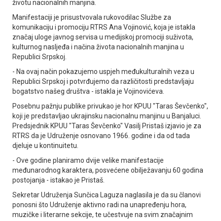
životu nacionalnih manjina.
Manifestaciji je prisustvovala rukovodilac Službe za
komunikaciju i promociju RTRS Ana Vojinović, koja je istakla
značaj uloge javnog servisa u medijskoj promociji suživota,
kulturnog nasljeđa i načina života nacionalnih manjina u
Republici Srpskoj.
- Na ovaj način pokazujemo uspjeh međukulturalnih veza u
Republici Srpskoj i potvrđujemo da različitosti predstavljaju
bogatstvo našeg društva - istakla je Vojinovićeva.
Posebnu pažnju publike privukao je hor KPUU "Taras Ševčenko",
koji je predstavljao ukrajinsku nacionalnu manjinu u Banjaluci.
Predsjednik KPUU "Taras Ševčenko" Vasilj Pristaš izjavio je za
RTRS da je Udruženje osnovano 1966. godine i da od tada
djeluje u kontinuitetu.
- Ove godine planiramo dvije velike manifestacije
međunarodnog karaktera, posvećene obilježavanju 60 godina
postojanja - istakao je Pristaš.
Sekretar Udruženja Sunčica Laguza naglasila je da su članovi
ponosni što Udruženje aktivno radi na unapređenju hora,
muzičke i literarne sekcije, te učestvuje na svim značajnim