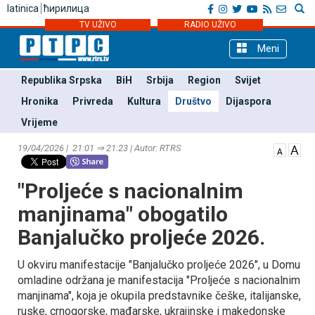
latinica
ћирилица
TV UŽIVO
RADIO UŽIVO
Meni
Republika Srpska
BiH
Srbija
Region
Svijet
Hronika
Privreda
Kultura
Društvo
Dijaspora
Vrijeme
19/04/2026 | 21:01 ⇒ 21:23 | Autor: RTRS
"Proljeće s nacionalnim
manjinama" obogatilo
Banjalučko proljeće 2026.
U okviru manifestacije "Banjalučko proljeće 2026", u Domu
omladine održana je manifestacija "Proljeće s nacionalnim
manjinama", koja je okupila predstavnike češke, italijanske,
ruske, crnogorske, mađarske, ukrajinske i makedonske