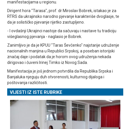
manifestacijama u regionu.
Dirigent hora "Tarasa", prof. dr Miroslav Bobrek, istakao je za
RTRS da ukrajinsko narodno pjevanje karakteriše dvoglasje, te
da je solističko pjevanje rijetko zastupljeno.
- I ovdašnji Ukrajinci nastoje da sačuvaju i nastave tu tradiciju
višeglasnog pjevanja - naglasio je Bobrek.
Zanimljivo je da je KPUU "Taras Ševčenko" najstarije udruženje
nacionalnih manjina u Republici Srpskoj, a poseban istorijski
značaj daje i podatak da je horom ovog udruženja nekada
dirigovao i čuveni Irinej Timko iz Novog Sada.
Manifestacija je još jednom potvrdila da Republika Srpska i
Banjaluka njeguju duh otvorenosti, kulturnog dijaloga i
poštovanja različitosti.
VIJESTI IZ ISTE RUBRIKE