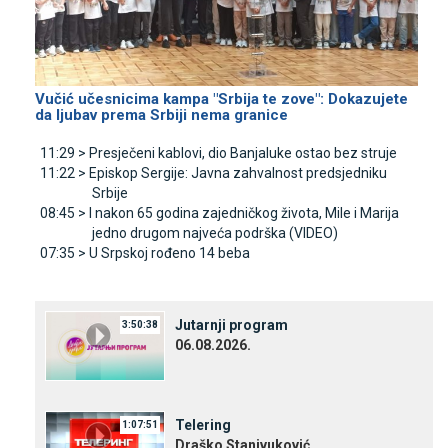
Vučić učesnicima kampa "Srbija te zove": Dokazujete
da ljubav prema Srbiji nema granice
11:29 >
Presječeni kablovi, dio Banjaluke ostao bez struje
11:22 >
Episkop Sergije: Јavna zahvalnost predsjedniku
Srbije
08:45 >
I nakon 65 godina zajedničkog života, Mile i Marija
jedno drugom najveća podrška (VIDEO)
07:35 >
U Srpskoj rođeno 14 beba
Јutarnji program
3:50:38
06.08.2026.
Telering
1:07:51
Draško Stanivuković