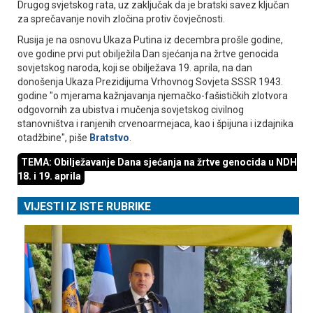
Drugog svjetskog rata, uz zaključak da je bratski savez ključan
za sprečavanje novih zločina protiv čovječnosti.
Rusija je na osnovu Ukaza Putina iz decembra prošle godine,
ove godine prvi put obilježila Dan sjećanja na žrtve genocida
sovjetskog naroda, koji se obilježava 19. aprila, na dan
donošenja Ukaza Prezidijuma Vrhovnog Sovjeta SSSR 1943.
godine "o mjerama kažnjavanja njemačko-fašističkih zlotvora
odgovornih za ubistva i mučenja sovjetskog civilnog
stanovništva i ranjenih crvenoarmejaca, kao i špijuna i izdajnika
otadžbine", piše
Bratstvo
.
TEMA: Obilježavanje Dana sjećanja na žrtve genocida u NDH
18. i 19. aprila
VIJESTI IZ ISTE RUBRIKE