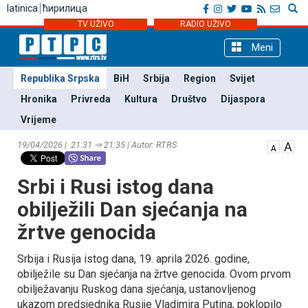
latinica
ћирилица
TV UŽIVO
RADIO UŽIVO
Meni
Republika Srpska
BiH
Srbija
Region
Svijet
Hronika
Privreda
Kultura
Društvo
Dijaspora
Vrijeme
19/04/2026 | 21:31 ⇒ 21:35 | Autor: RTRS
Srbi i Rusi istog dana
obilježili Dan sjećanja na
žrtve genocida
Srbija i Rusija istog dana, 19. aprila 2026. godine,
obilježile su Dan sjećanja na žrtve genocida. Ovom prvom
obilježavanju Ruskog dana sjećanja, ustanovljenog
ukazom predsjednika Rusije Vladimira Putina, poklopilo