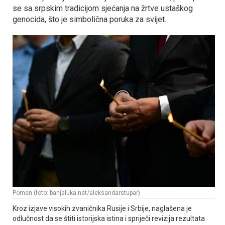
se sa srpskim tradicijom sjećanja na žrtve ustaškog
genocida, što je simbolična poruka za svijet.
Pomen (foto: banjaluka.net/aleksandarstupar)
Kroz izjave visokih zvaničnika Rusije i Srbije, naglašena je
odlučnost da se štiti istorijska istina i spriječi revizija rezultata