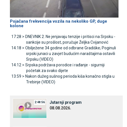
Pojačana frekvencija vozila na nekoliko GP, duge
kolone
17:28 >
DNEVNIK 2: Ne jenjavaju tenzije i pritisci na Srpsku -
sankcije su prošlost, poručuje Željka Cvijanović
14:18 >
Obilježene 34 godine od odbrane Gradiške; Poginuli
srpski junaci u zavjet budućim naraštajima ostavili
Srpsku (VIDEO)
14:12 >
Srpska podržava porodice i rađanje - sigurniji
početak za svako dijete
13:59 >
Nakon dužeg sušnog perioda kiša konačno stigla u
Trebinje (VIDEO)
Јutarnji program
2:48:56
08.08.2026.