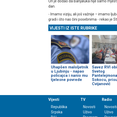
On je dodao da Banjaluka nije samo mjesto 
dan.
- Imamo viziju, ali još važnije – imamo lju
gradi i što nas čini posebnima - rekao je S
VIJESTI IZ ISTE RUBRIKE
Uhapšen maloljetnik
Savez RVI obi
u Ljubinju - napao
Svetog
policajca i nanio mu
Pantelejmona
tjelesne povrede
Sokocu, prisu
Cvijanović
Vijesti
TV
Radio
Republika
Novosti
Novosti
Srpska
Uživo
Uživo