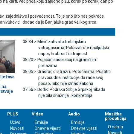
na karti, već priča koju zajedno pišu, korak po korak, dan po
bav, zajedništvo i posvećenost. To je ono što nas pokreće,
tanivuković i dodao da je Banjaluka grad velikog srca.
08:34 >
Minić zahvalio trebinjskim
vatrogascima: Pokazali ste nadljudski
napor, hrabrost i istrajnost
08:20 >
Pojačan saobraćaj na graničnim
prelazima
08:05 >
Graorac o istrazi u Potočarima: Pustititi
lježava
pravosudne institucije da rade svoj
posao, niko nije iznad zakona
 na
07:56 >
Dodik: Podrška Srbije Srpskoj nikada
stvuje
nije bila snažnija i konkretnija
PLUS
Video
Audio
Muzička
produkcija
Uživo
Emisije
Emisije
O nama
Novosti
Dnevne vijesti
Dnevne vijesti
Novosti