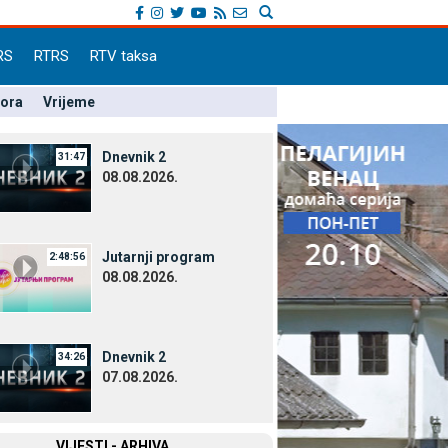
RS
RTRS
RTV taksa
pora
Vrijeme
Dnevnik 2
31:47
08.08.2026.
Јutarnji program
2:48:56
08.08.2026.
Dnevnik 2
34:26
07.08.2026.
VIЈESTI - ARHIVA