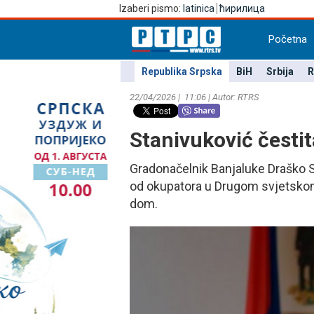
Izaberi pismo:
latinica
ћирилица
Početna
Republika Srpska
BiH
Srbija
R
22/04/2026 | 11:06 | Autor: RTRS
Stanivuković česti
Gradonačelnik Banjaluke Draško S
od okupatora u Drugom svjetskom r
dom.