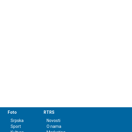
Foto
RTRS
Srpska
Novosti
Sport
O nama