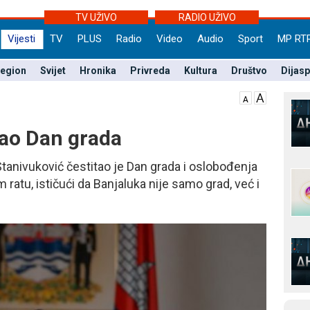
TV UŽIVO
RADIO UŽIVO
Vijesti
TV
PLUS
Radio
Video
Audio
Sport
MP RT
egion
Svijet
Hronika
Privreda
Kultura
Društvo
Dijas
tao Dan grada
tanivuković čestitao je Dan grada i oslobođenja
atu, ističući da Banjaluka nije samo grad, već i