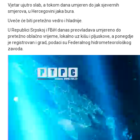
Vjetar ujutro slab, a tokom dana umjeren do jak sjevernih
smjerova, u Hercegovini jaka bura.
Uveče će biti pretežno vedro i hladnije.
U Republici Srpskoj i FBiH danas preovladava umjereno do
pretežno oblačno vrijeme, lokalno uz kišu i pljuskove, a ponegdje
je registrovan i grad, podaci su Federalnog hidrometeorološkog
zavoda.