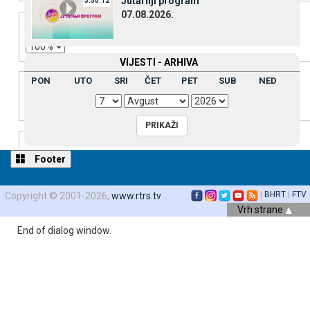
Јutarnji program
3:50:12
Font Size
07.08.2026.
VIЈESTI - ARHIVA
Text Edge Style
PON
UTO
SRI
ČET
PET
SUB
NED
Font Family
Footer
Reset
restore all settings to the default values
Done
|
BHRT
|
FTV
Copyright © 2001-2026,
www.rtrs.tv
Close Modal Dialog
Vrh strane
End of dialog window.