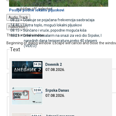
subtitles settings
, opens subtitles settings dialog
subtitles off
, selected
Poslije podne lokalni pljuskovi
Audio Track
08:22 >
Očekuje se pojačana frekvencija saobraćaja
14:46 >
I sutra toplo, mogući lokalni pljuskovi
Fullscreen
08:15 >
Sunčano i vruće, popodne moguća kiša
This is a modal window.
18:21 >
Crveni meteoalarm na snazi za veći dio Srpske; I
narednih dana temperature preko 40 stepeni
Beginning of dialog window. Escape will cancel and close the windo
(VIDEO)
Text
Color
Transparency
Dnevnik 2
34:26
07.08.2026.
Background
Color
Transparency
Srpska Danas
32:00
07.08.2026.
Window
Color
Transparency