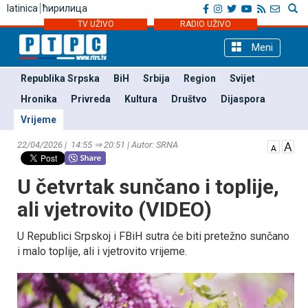
latinica
ћирилица
TV UŽIVO
RADIO UŽIVO
Meni
Republika Srpska
BiH
Srbija
Region
Svijet
Hronika
Privreda
Kultura
Društvo
Dijaspora
Vrijeme
22/04/2026 | 14:55 ⇒ 20:51 | Autor: SRNA
U četvrtak sunčano i toplije,
ali vjetrovito (VIDEO)
U Republici Srpskoj i FBiH sutra će biti pretežno sunčano
i malo toplije, ali i vjetrovito vrijeme.