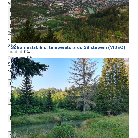
Video Player is loading.
Play Video
Play
Mute
0:00
/
2:58
Sutra nestabilno, temperatura do 38 stepeni (VIDEO)
Loaded
: 0%
Progress
: 0%
Stream Type
LIVE
-2:58
Playback Rate
1x
Chapters
Chapters
Descriptions
descriptions off
, selected
Subtitles