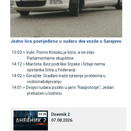
Јedno lice povrijeđeno u sudaru dva vozila u Sarajevu
15:03 >
Vulić: Pismo Krišoku je lično, a ne stav
Parlamentarne skupštine
14:12 >
Marčeta: Bez podrške Srpske i Srbije nema
opstanka Srba u Federaciji
14:02 >
Goražde: Građani traže rješenje problema u
vodosnabdijevanju
14:01 >
Dvojici rudara pozlilo u jami "Raspotočje"; Јedan
prebačen u bolnicu
Dnevnik 2
34:26
07.08.2026.