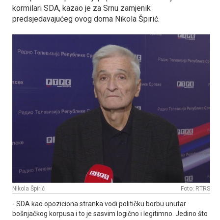
kormilari SDA, kazao je za Srnu zamjenik
predsjedavajućeg ovog doma Nikola Špirić.
Nikola Špirić
Foto: RTRS
- SDA kao opoziciona stranka vodi političku borbu unutar
bošnjačkog korpusa i to je sasvim logično i legitimno. Јedino što