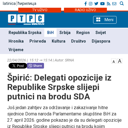
latinica
ћирилица
TV UŽIVO
RADIO UŽIVO
Meni
Republika Srpska
BiH
Srbija
Region
Svijet
Hronika
Privreda
Kultura
Društvo
Dijaspora
Vrijeme
22/04/2026 | 15:12 ⇒ 15:14 | Autor: SRNA
Špirić: Delegati opozicije iz
Republike Srpske slijepi
putnici na brodu SDA
Јoš jedan zahtjev za održavanje i zakazivanje hitne
sjednice Doma naroda Parlamentarne skupštine BiH za
27. april 2026. godine pokazao je da su delegati opozicije
iz Republike Srpske slijepi putnici na brodu kojim