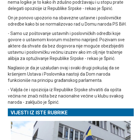
nema logike je to kako ih zdušno podržavaju i u stopu prate
delegati opozicije iz Republike Srpske - rekao je Špirić.
On je ponovo upozorio na obavezne ustavne i poslovničke
odredbe kako bi se normalizovao rad u Domu naroda PS BiH.
- Samo uz poštovanje ustavnih i poslovničkih odredbi koje
govore o ustavnom kvorum možemo naprijed. Pozivam sve
aktere da shvate da bez dogovora nije moguće obezbijediti
ustavnu i poslovničku većinu izuzev ako im cilj nije traženje
alibija za optuživanje Republike Srpske - rekao je Špirić.
Naglasio je da je uzaludan ovaj i svaki drugi pokušaj da se
kršenjem Ustava i Poslovnika nastoji da Dom naroda
funkcioniše na principu građanskog parlamenta.
- Valjda će i opozicija iz Republike Srpske shvatiti da opšta
većina ne znači ništa bez nacionalne većine u klubu svakog
naroda - zaključio je Špirić.
VIJESTI IZ ISTE RUBRIKE