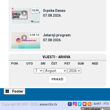
Srpska Danas
32:00
07.08.2026.
Јutarnji program
3:50:12
07.08.2026.
VIЈESTI - ARHIVA
PON
UTO
SRI
ČET
PET
SUB
NED
Footer
|
BHRT
|
FTV
Copyright © 2001-2026,
www.rtrs.tv
Vrh strane