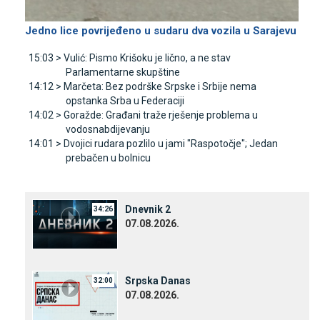
Јedno lice povrijeđeno u sudaru dva vozila u Sarajevu
15:03 >
Vulić: Pismo Krišoku je lično, a ne stav
Parlamentarne skupštine
14:12 >
Marčeta: Bez podrške Srpske i Srbije nema
opstanka Srba u Federaciji
14:02 >
Goražde: Građani traže rješenje problema u
vodosnabdijevanju
14:01 >
Dvojici rudara pozlilo u jami "Raspotočje"; Јedan
prebačen u bolnicu
Dnevnik 2
34:26
07.08.2026.
Srpska Danas
32:00
07.08.2026.