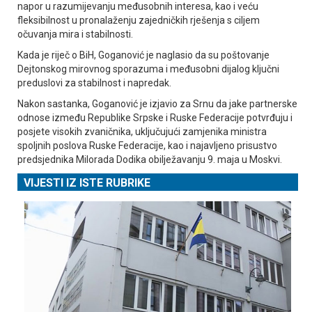
napor u razumijevanju međusobnih interesa, kao i veću
fleksibilnost u pronalaženju zajedničkih rješenja s ciljem
očuvanja mira i stabilnosti.
Kada je riječ o BiH, Goganović je naglasio da su poštovanje
Dejtonskog mirovnog sporazuma i međusobni dijalog ključni
preduslovi za stabilnost i napredak.
Nakon sastanka, Goganović je izjavio za Srnu da jake partnerske
odnose između Republike Srpske i Ruske Federacije potvrđuju i
posjete visokih zvaničnika, uključujući zamjenika ministra
spoljnih poslova Ruske Federacije, kao i najavljeno prisustvo
predsjednika Milorada Dodika obilježavanju 9. maja u Moskvi.
VIJESTI IZ ISTE RUBRIKE