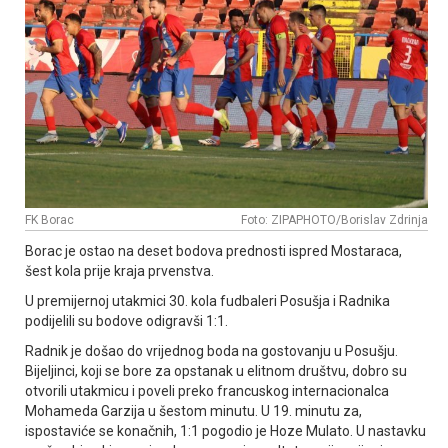
FK Borac
Foto: ZIPAPHOTO/Borislav Zdrinja
Borac je ostao na deset bodova prednosti ispred Mostaraca,
šest kola prije kraja prvenstva.
U premijernoj utakmici 30. kola fudbaleri Posušja i Radnika
podijelili su bodove odigravši 1:1.
Radnik je došao do vrijednog boda na gostovanju u Posušju.
Bijeljinci, koji se bore za opstanak u elitnom društvu, dobro su
otvorili utakmicu i poveli preko francuskog internacionalca
Mohameda Garzija u šestom minutu. U 19. minutu za,
ispostaviće se konačnih, 1:1 pogodio je Hoze Mulato. U nastavku