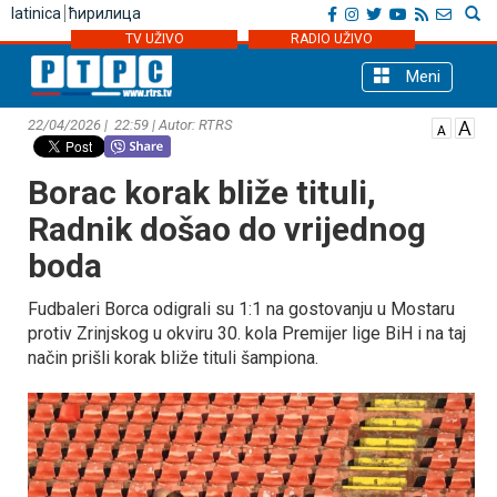
latinica
ћирилица
TV UŽIVO
RADIO UŽIVO
Meni
22/04/2026 | 22:59 | Autor: RTRS
Borac korak bliže tituli,
Radnik došao do vrijednog
boda
Fudbaleri Borca odigrali su 1:1 na gostovanju u Mostaru
protiv Zrinjskog u okviru 30. kola Premijer lige BiH i na taj
način prišli korak bliže tituli šampiona.