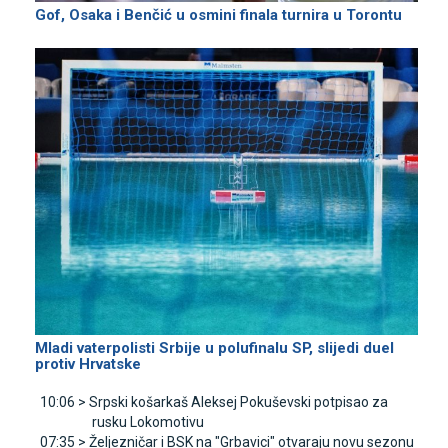
Gof, Osaka i Benčić u osmini finala turnira u Torontu
Mladi vaterpolisti Srbije u polufinalu SP, slijedi duel
protiv Hrvatske
10:06 >
Srpski košarkaš Aleksej Pokuševski potpisao za
rusku Lokomotivu
07:35 >
Željezničar i BSK na "Grbavici" otvaraju novu sezonu