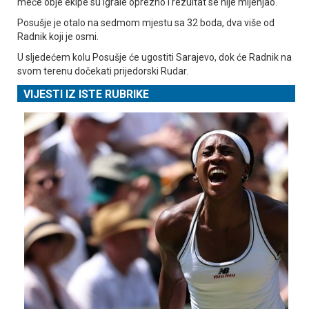
meče obje ekipe su igrale oprezno i rezultat se nije mijenjao.
Posušje je otalo na sedmom mjestu sa 32 boda, dva više od
Radnik koji je osmi.
U sljedećem kolu Posušje će ugostiti Sarajevo, dok će Radnik na
svom terenu dočekati prijedorski Rudar.
VIJESTI IZ ISTE RUBRIKE