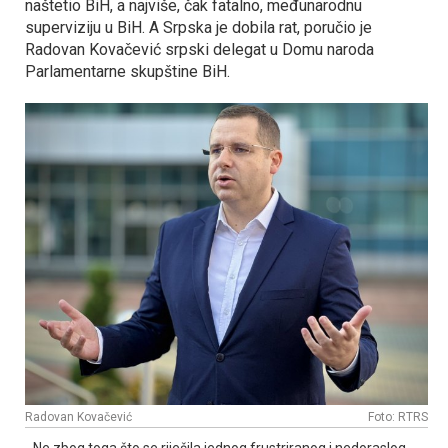
naštetio BiH, a najviše, čak fatalno, međunarodnu
superviziju u BiH. A Srpska je dobila rat, poručio je
Radovan Kovačević srpski delegat u Domu naroda
Parlamentarne skupštine BiH.
Radovan Kovačević
Foto: RTRS
- Ne zbog toga što se riješila jednog frustriranog i nedoraslog