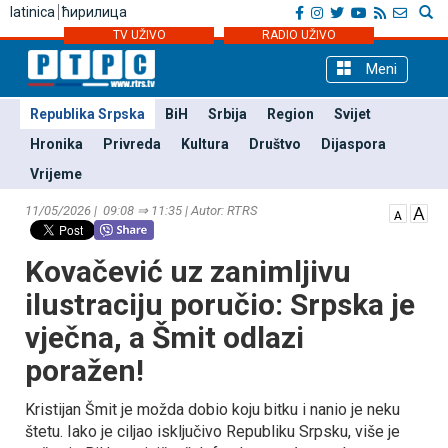
latinica
ћирилица
TV UŽIVO
RADIO UŽIVO
Meni
Republika Srpska
BiH
Srbija
Region
Svijet
Hronika
Privreda
Kultura
Društvo
Dijaspora
Vrijeme
11/05/2026 | 09:08 ⇒ 11:35 | Autor: RTRS
Kovačević uz zanimljivu
ilustraciju poručio: Srpska je
vječna, a Šmit odlazi
poražen!
Kristijan Šmit je možda dobio koju bitku i nanio je neku
štetu. Iako je ciljao isključivo Republiku Srpsku, više je