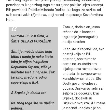
penzionera. Nego zbog toga što su njene politike i njen koncept
BiH prevladali. Politike Milorada Dodika. Iza koga, za razliku od
svih sarajevskih (š)mitova, stoji narod - napisao je Kovačević na
Iks-u.
Zato je, dodaje on, jasno
rečeno da je koncept
SRPSKA ЈE VЈEČNA, A
izgradnje (nemogućih)
ŠMIT ODLAZI PORAŽEN!
nacija završen.
- Kao što je rečeno i da, ako
Šmit je možda dobio koju
postoji volja da BiH
bitku i nanio je neku štetu.
opstane, ona to može
Iako je ciljao isključivo
samo na unutrašnjem
Republiku Srpsku, više je
dijalogu dva ravnopravna
naštetio BiH, a najviše, čak
entiteta i tri ravnopravna
fatalno, međunarodnu
konstitutivna naroda. Što
superviziju u BiH.
Dodik govori dvadeset
godina. Oni koji su radili sa
A Srpska je dobila rat.
željom da dočekaju kraj
Srpske, dočekali su
Ne zbog toga što se riješila
isključivo svoj kraj. A Srpska
jednog…
je vječna! - naglasio je on.