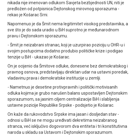
nikada nije imenovan odlukom Savjeta bezbjednosti UN, niti je
predložen od potpisnica Dejtonskog mirovnog sporazuma -
rekao je Košarac Srni.
Napomenuo je da Šmit nema legitimitet visokog predstavnika, a
sve što je do sada uradio u BiH suprotno je međunarodnom
pravu i Dejtonskom sporazumu.
- Šmit je neizabrani stranac, koji je uzurpirao poziciju u OHR-u i
svojim postupcima dodatno produbio političke krize i podigao
tenzije u BiH - ukazao je Košarac.
On je ocijenio da Šmitove odluke, donesene bez demokratskog i
pravnog osnova, predstavljaju direktan udar na ustavni poredak,
vladavinu prava i demokratske institucije u zemlji.
- Nametnuo je desetine protivpravnih i politički motivisanih
odluka kojima je grubo narušen balans uspostavljen Dejtonskim
sporazumom, sa jasnim ciljem centralizacije BiH i slabljenja
ustavne pozicije Republike Srpske - podsjetio je Košarac.
On kaže da rukovodstvo Srpske ima jasan i dosljedan stav -
odnosi u BiH se ne mogu uređivati dekretima neizabranog
stranca, već isključivo dogovorom dva entiteta i tri konstitutivna
naroda u skladu sa Ustavom i Dejtonskim sporazumom.