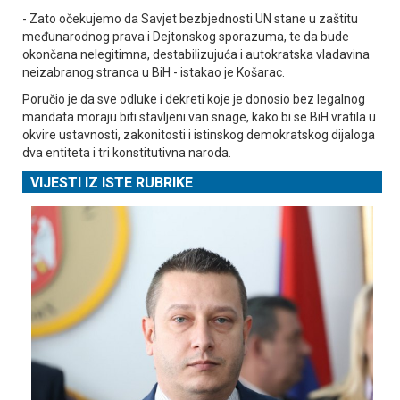
- Zato očekujemo da Savjet bezbjednosti UN stane u zaštitu
međunarodnog prava i Dejtonskog sporazuma, te da bude
okončana nelegitimna, destabilizujuća i autokratska vladavina
neizabranog stranca u BiH - istakao je Košarac.
Poručio je da sve odluke i dekreti koje je donosio bez legalnog
mandata moraju biti stavljeni van snage, kako bi se BiH vratila u
okvire ustavnosti, zakonitosti i istinskog demokratskog dijaloga
dva entiteta i tri konstitutivna naroda.
VIJESTI IZ ISTE RUBRIKE