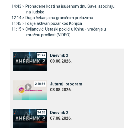
14:43 >
Pronađene kosti na isušenom dnu Save, asociraju
na ljudske
12:14 >
Duga čekanja na graničnim prelazima
11:45 >
I dalje aktivan požar kod Konjica
11:15 >
Cvijanović: Ustaški pokliči u Kninu - vraćanje u
mračnu prošlost (VIDEO)
Dnevnik 2
31:47
08.08.2026.
Јutarnji program
2:48:56
08.08.2026.
Dnevnik 2
34:26
07.08.2026.