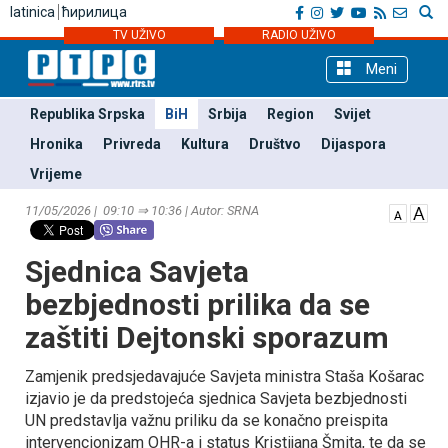
latinica
ћирилица
TV UŽIVO
RADIO UŽIVO
Meni
Republika Srpska
BiH
Srbija
Region
Svijet
Hronika
Privreda
Kultura
Društvo
Dijaspora
Vrijeme
11/05/2026 | 09:10 ⇒ 10:36 | Autor: SRNA
Sjednica Savjeta
bezbjednosti prilika da se
zaštiti Dejtonski sporazum
Zamjenik predsjedavajuće Savjeta ministra Staša Košarac
izjavio je da predstojeća sjednica Savjeta bezbjednosti
UN predstavlja važnu priliku da se konačno preispita
intervencionizam OHR-a i status Kristijana Šmita, te da se