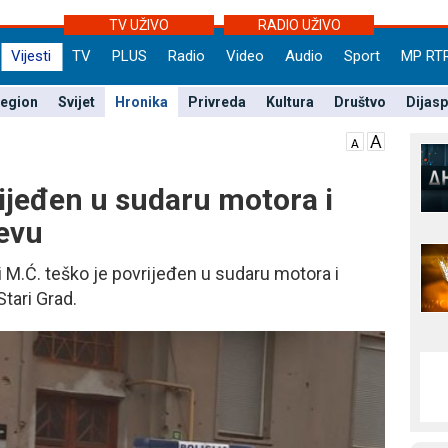
TV UŽIVO
RADIO UŽIVO
Vijesti
TV
PLUS
Radio
Video
Audio
Sport
MP RT
egion
Svijet
Hronika
Privreda
Kultura
Društvo
Dijas
rijeđen u sudaru motora i
evu
ali M.Ć. teško je povrijeđen u sudaru motora i
tari Grad.