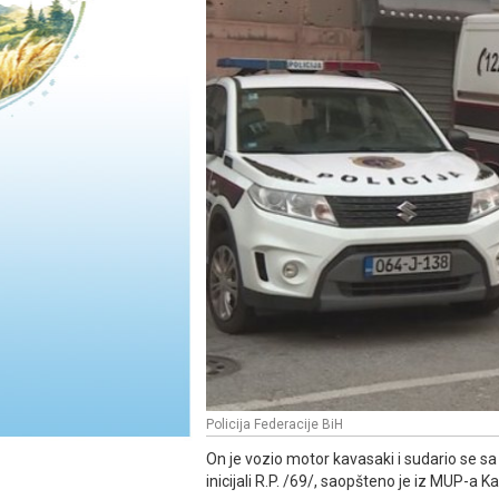
Policija Federacije BiH
On je vozio motor kavasaki i sudario se sa 
inicijali R.P. /69/, saopšteno je iz MUP-a 