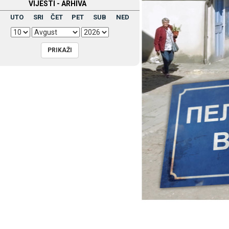
VIЈESTI - ARHIVA
UTO
SRI
ČET
PET
SUB
NED