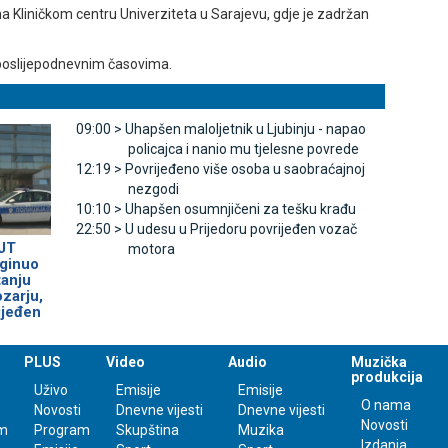
a Kliničkom centru Univerziteta u Sarajevu, gdje je zadržan
poslijepodnevnim časovima.
09:00 >
Uhapšen maloljetnik u Ljubinju - napao
policajca i nanio mu tjelesne povrede
12:19 >
Povrijeđeno više osoba u saobraćajnoj
nezgodi
10:10 >
Uhapšen osumnjičeni za tešku krađu
22:50 >
U udesu u Prijedoru povrijeđen vozač
OЈT
motora
oginuo
tanju
ozarju,
ijeđen
PLUS
Video
Audio
Muzička
produkcija
Uživo
Emisije
Emisije
O nama
Novosti
Dnevne vijesti
Dnevne vijesti
Novosti
m
Program
Skupština
Muzika
Izdanja