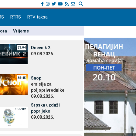
RS
RTRS
RTV taksa
pora
Vrijeme
Dnevnik 2
33:04
09.08.2026.
Snop
35:45
emisija za
poljoprivrednike
09.08.2026.
Srpska uzduž i
1:55:02
poprijeko
09.08.2026.