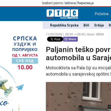
Izaberi pismo:
latinica
ћирилица
Početna
Republika Srpska
BiH
Srbija
R
11/05/2026 | 09:35 ⇒ 09:45 | Autor: SRNA
Paljanin teško pov
automobila u Saraj
Motociklista sa Pala čiji su inicij
automobila u sarajevskoj opštini S