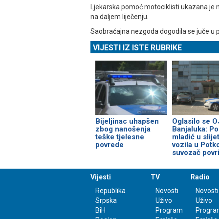
Ljekarska pomoć motociklisti ukazana je n
na daljem liječenju.
Saobraćajna nezgoda dogodila se juče u 
VIJESTI IZ ISTE RUBRIKE
Bijeljinac uhapšen
Oglasilo se 
zbog nanošenja
Banjaluka: P
teške tjelesne
mladić u slije
povrede
vozila u Potk
suvozač povr
Vijesti
TV
Radio
Republika
Novosti
Novosti
Srpska
Uživo
Uživo
BiH
Program
Progra