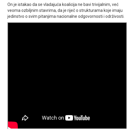
On je istakao da se vladajuća koalicija ne bavi trivijalnim, već
veoma ozbiljnim stavrima, da je riječ o strukturama koje imaju
jedinstvo o svim pitanjima nacionalne odgovornosti i održivosti.