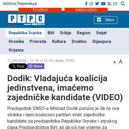
latinica
ћирилица
TV UŽIVO
RADIO UŽIVO
Meni
Republika Srpska
BiH
Srbija
Region
Svijet
Hronika
Privreda
Kultura
Društvo
Dijaspora
Vrijeme
11/05/2026 | 12:18 ⇒ 12:19 | Autor: RTRS
Dodik: Vladajuća koalicija
jedinstvena, imaćemo
zajedničke kandidate (VIDEO)
Predsjednik SNSD-a Milorad Dodik poručio je da će ova
stranka i njeni koalicioni partneri imati zajedničke
kandidate za predsjednika Republike Srpske i srpskog
člana Predsjedništva BiH, ali da još nije vrijeme za