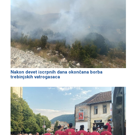
Nakon devet iscrpnih dana okončana borba
trebinjskih vatrogasaca