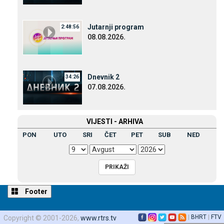
Јutarnji program
2:48:56
08.08.2026.
Dnevnik 2
34:26
07.08.2026.
VIЈESTI - ARHIVA
PON
UTO
SRI
ČET
PET
SUB
NED
Footer
|
BHRT
|
FTV
Copyright © 2001-2026,
www.rtrs.tv