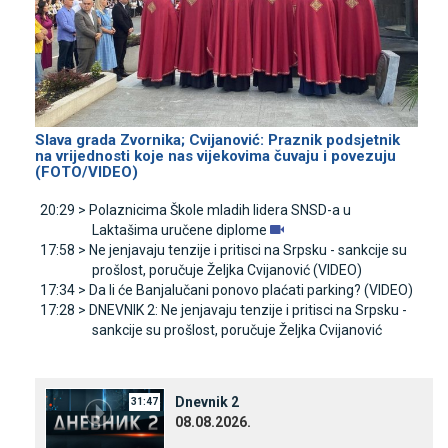
Slava grada Zvornika; Cvijanović: Praznik podsjetnik
na vrijednosti koje nas vijekovima čuvaju i povezuju
(FOTO/VIDEO)
20:29 >
Polaznicima Škole mladih lidera SNSD-a u
Laktašima uručene diplome
17:58 >
Ne jenjavaju tenzije i pritisci na Srpsku - sankcije su
prošlost, poručuje Željka Cvijanović (VIDEO)
17:34 >
Da li će Banjalučani ponovo plaćati parking? (VIDEO)
17:28 >
DNEVNIK 2: Ne jenjavaju tenzije i pritisci na Srpsku -
sankcije su prošlost, poručuje Željka Cvijanović
Dnevnik 2
31:47
08.08.2026.