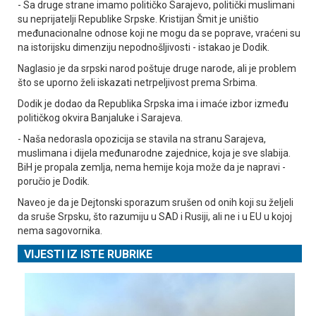
- Sa druge strane imamo političko Sarajevo, politički muslimani
su neprijatelji Republike Srpske. Kristijan Šmit je uništio
međunacionalne odnose koji ne mogu da se poprave, vraćeni su
na istorijsku dimenziju nepodnošljivosti - istakao je Dodik.
Naglasio je da srpski narod poštuje druge narode, ali je problem
što se uporno želi iskazati netrpeljivost prema Srbima.
Dodik je dodao da Republika Srpska ima i imaće izbor između
političkog okvira Banjaluke i Sarajeva.
- Naša nedorasla opozicija se stavila na stranu Sarajeva,
muslimana i dijela međunarodne zajednice, koja je sve slabija.
BiH je propala zemlja, nema hemije koja može da je napravi -
poručio je Dodik.
Naveo je da je Dejtonski sporazum srušen od onih koji su željeli
da sruše Srpsku, što razumiju u SAD i Rusiji, ali ne i u EU u kojoj
nema sagovornika.
VIJESTI IZ ISTE RUBRIKE