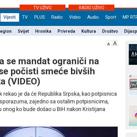
TV UŽIVO
RADIO UŽIVO
Vijesti
TV
PLUS
Radio
Video
Audio
Sport
MP RT
egion
Svijet
Hronika
Privreda
Kultura
Društvo
Dijas
a se mandat ograniči na
a se počisti smeće bivših
ka (VIDEO)
 rekao je da će Republika Srpska, kao potpisnica
porazuma, zajedno sa ostalim potpisnicima,
 onog ko bude došao u BiH nakon Kristijana