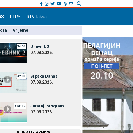
RS
RTRS
RTV taksa
pora
Vrijeme
Dnevnik 2
34:26
07.08.2026.
Srpska Danas
32:00
07.08.2026.
Јutarnji program
3:50:12
07.08.2026.
VIЈESTI - ARHIVA