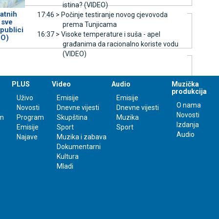
istina? (VIDEO)
atnih
17:46 >
Počinje testiranje novog cjevovoda
 sve
prema Tunjicama
publici
16:37 >
Visoke temperature i suša - apel
EO)
građanima da racionalno koriste vodu
(VIDEO)
PLUS
Video
Audio
Muzička
produkcija
Uživo
Emisije
Emisije
O nama
Novosti
Dnevne vijesti
Dnevne vijesti
Novosti
m
Program
Skupština
Muzika
Izdanja
Emisije
Sport
Sport
Audio
Najave
Muzika i zabava
values
Done
Dokumentarni
Kultura
Mladi