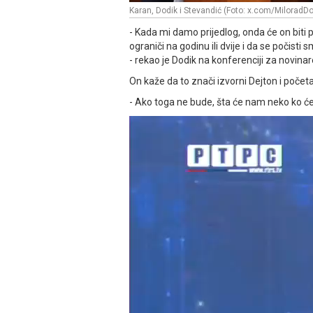
Karan, Dodik i Stevandić (Foto: x.com/MiloradDo
- Kada mi damo prijedlog, onda će on biti
ograniči na godinu ili dvije i da se počist
- rekao je Dodik na konferenciji za novinar
On kaže da to znači izvorni Dejton i poč
- Ako toga ne bude, šta će nam neko ko će n