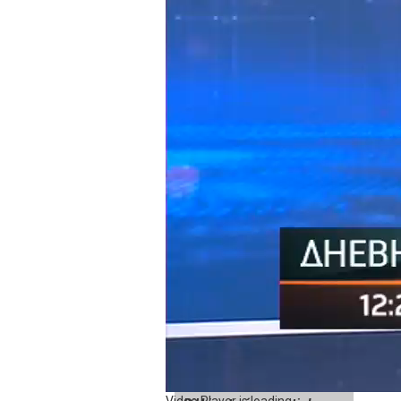
Dodik je rekao da podnošenje ostavke Kris
ga ovaj savjet nikada nije ni izabrao.
On je rekao da je Šmit otjeran i da mu je
Dodik je ponovio da ne postoji OHR, već da
- Mi
ni ka
Kristijan Šmit je uništio
međun
međunacionalne odnose u
Dodik