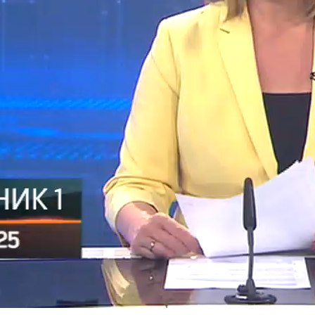
tijana Šmita Savjetu bezbjednosti nema nikakvog smisla, jer
 poručeno da će imati probleme ako ne ode.
 je to Kancelarija visokog predstavnika.
 već tri godine nemamo visokog predstavnika. Time nemamo
ncelariju OHR. Sve što su radili, uradili su protivzakonito, protiv
arodnog prava i zato trebaju da odgovaraju - rekao je
.