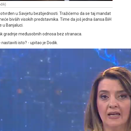
dik)
 potvrđen u Savjetu bezbjednosti. Tražićemo da se taj mandat
i smeće bivših visokih predstavnika. Time da još jedna šansa BiH
e u Banjaluci.
etak gradnje međusobnih odnosa bez stranaca.
astaviti isto? - upitao je Dodik.