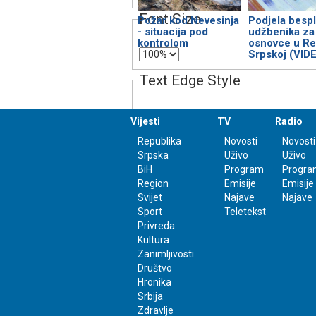
Font Size
Požar kod Nevesinja
Podjela bespl
- situacija pod
udžbenika za
kontrolom
osnovce u Re
Srpskoj (VID
Text Edge Style
Vijesti
TV
Radio
Font Family
Republika
Novosti
Novosti
Srpska
Uživo
Uživo
BiH
Program
Progra
Region
Emisije
Emisije
Svijet
Najave
Najave
Reset
restore all settings to the default 
Sport
Teletekst
Close Modal Dialog
Privreda
Kultura
End of dialog window.
Zanimljivosti
Društvo
Hronika
Srbija
Zdravlje