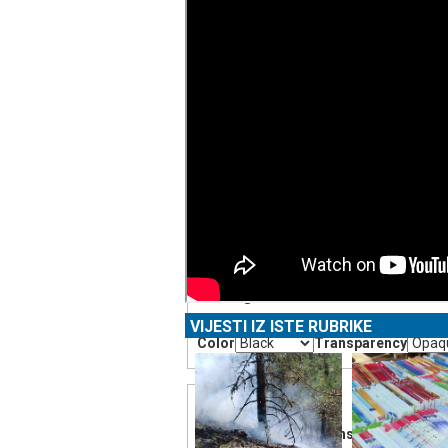
Subtitles
subtitles settings
, opens subtitles s
subtitles off
, selected
Audio Track
Fullscreen
This is a modal window.
Beginning of dialog window. Escape will c
Text
Color
Transparency
Background
VIJESTI IZ ISTE RUBRIKE
Color
Transparency
Window
Color
Transparency