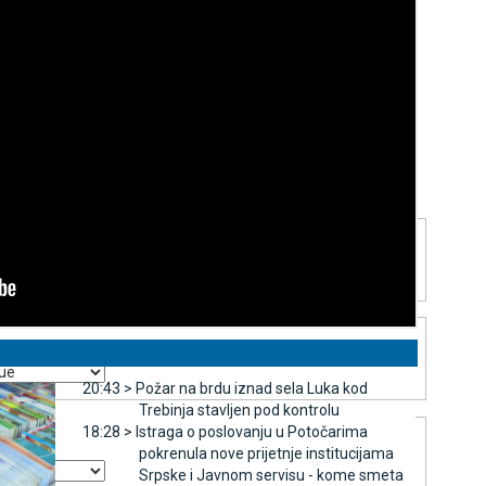
ettings dialog
ancel and close the window.
20:43 >
Požar na brdu iznad sela Luka kod
Trebinja stavljen pod kontrolu
18:28 >
Istraga o poslovanju u Potočarima
pokrenula nove prijetnje institucijama
Srpske i Јavnom servisu - kome smeta