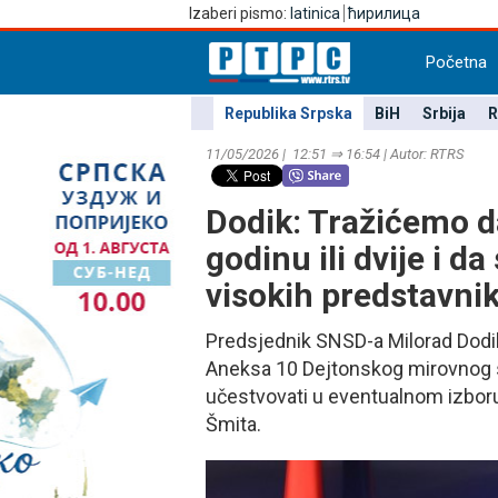
Izaberi pismo:
latinica
ћирилица
Početna
Republika Srpska
BiH
Srbija
R
11/05/2026 | 12:51 ⇒ 16:54 | Autor: RTRS
Dodik: Tražićemo d
godinu ili dvije i d
visokih predstavni
Predsjednik SNSD-a Milorad Dodik
Aneksa 10 Dejtonskog mirovnog s
učestvovati u eventualnom izboru
Šmita.