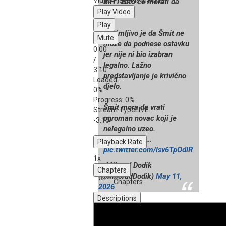
Video Player is loading.
BiH i zato će morati da
Play Video
odgovara.
Play
Zanimljivo je da Šmit ne
Mute
može da podnese ostavku
0:00
jer nije ni bio izabran
/
legalno. Lažno
3:10
predstavljanje je krivično
Loaded
:
djelo.
0%
Progress
: 0%
Šmit mora da vrati
Stream Type
LIVE
ogroman novac koji je
-3:10
nelegalno uzeo.
Naši pravnici…
Playback Rate
pic.twitter.com/lsv6TpOdlR
1x
— Milorad Dodik
Chapters
(@MiloradDodik)
May 11,
Chapters
2026
Descriptions
descriptions off
, selected