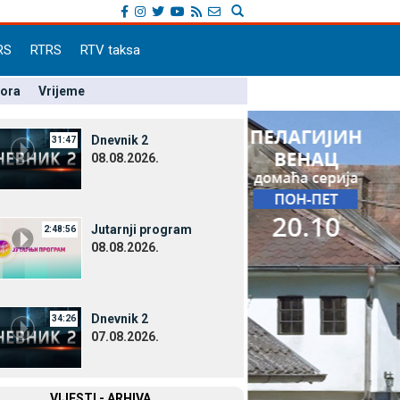
RS
RTRS
RTV taksa
pora
Vrijeme
Dnevnik 2
31:47
08.08.2026.
Јutarnji program
2:48:56
08.08.2026.
Dnevnik 2
34:26
07.08.2026.
VIЈESTI - ARHIVA