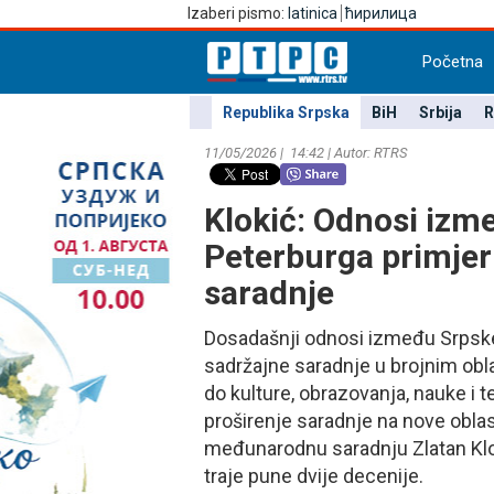
Izaberi pismo:
latinica
ћирилица
Početna
Republika Srpska
BiH
Srbija
R
11/05/2026 | 14:42 | Autor: RTRS
Klokić: Odnosi izm
Peterburga primjer
saradnje
Dosadašnji odnosi između Srpske 
sadržajne saradnje u brojnim obla
do kulture, obrazovanja, nauke i te
proširenje saradnje na nove oblast
međunarodnu saradnju Zlatan Klo
traje pune dvije decenije.