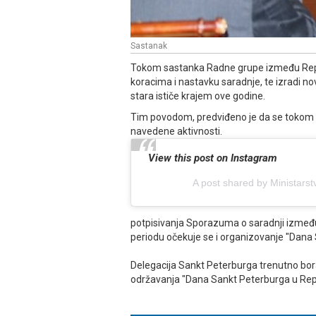
Sastanak
Tokom sastanka Radne grupe između Repu
koracima i nastavku saradnje, te izradi 
stara ističe krajem ove godine.
Tim povodom, predviđeno je da se tokom go
navedene aktivnosti.
View this post on Instagram
A post shared by Ministars
potpisivanja Sporazuma o saradnji izmeđ
periodu očekuje se i organizovanje "Dana
Delegacija Sankt Peterburga trenutno bora
održavanja "Dana Sankt Peterburga u Repub