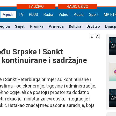
TV UŽIVO
RADIO UŽIVO
Vijesti
TV
PLUS
Radio
Video
Audio
Sport
MP RT
egion
Svijet
Hronika
Privreda
Kultura
Društvo
Dijas
eđu Srpske i Sankt
 kontinuirane i sadržajne
i Sankt Peterburga primjer su kontinuirane i
stima - od ekonomije, trgovine i administracije,
hnologije, ali da postoji i prostor za dodatno
i, rekao je ministar za evropske integracije i
kić i istakao značaj međusobne saradnje, koja