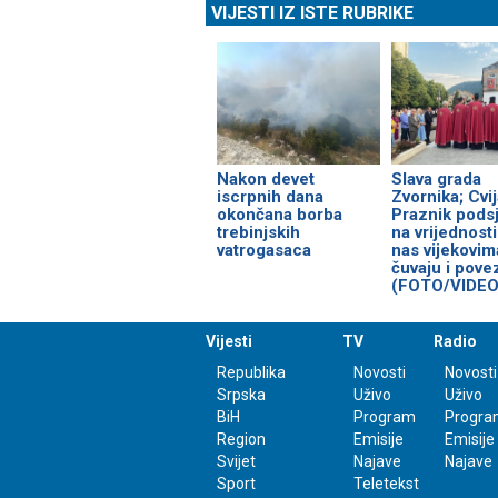
VIJESTI IZ ISTE RUBRIKE
Nakon devet
Slava grada
iscrpnih dana
Zvornika; Cvij
okončana borba
Praznik podsj
trebinjskih
na vrijednosti
vatrogasaca
nas vijekovim
čuvaju i pove
(FOTO/VIDEO
Vijesti
TV
Radio
Republika
Novosti
Novosti
Srpska
Uživo
Uživo
BiH
Program
Progra
Region
Emisije
Emisije
Svijet
Najave
Najave
Sport
Teletekst