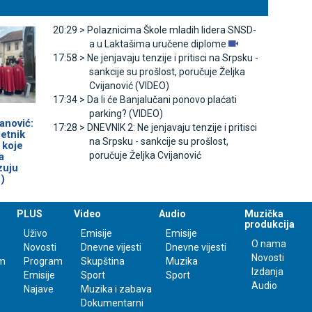
20:29 >
Polaznicima Škole mladih lidera SNSD-
a u Laktašima uručene diplome
17:58 >
Ne jenjavaju tenzije i pritisci na Srpsku -
sankcije su prošlost, poručuje Željka
Cvijanović (VIDEO)
17:34 >
Da li će Banjalučani ponovo plaćati
parking? (VIDEO)
anović:
17:28 >
DNEVNIK 2: Ne jenjavaju tenzije i pritisci
etnik
na Srpsku - sankcije su prošlost,
 koje
poručuje Željka Cvijanović
a
zuju
)
PLUS
Video
Audio
Muzička
produkcija
Uživo
Emisije
Emisije
O nama
Novosti
Dnevne vijesti
Dnevne vijesti
Novosti
m
Program
Skupština
Muzika
Izdanja
Emisije
Sport
Sport
Audio
Najave
Muzika i zabava
Dokumentarni