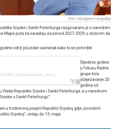
Foto: Ustupljena fotografija
blike Srpske i Sankt Peterburga razgovarano je o narednim
nove Mape puta za saradnju za period 2027-2029, s obzirom da
dine održi još jedan sastanak kako bi se potvrdile
Sljedeće godine
u fokusu Radne
grupe biće
tvo EIMS (@ministarstvo_eims)
obilježavanje 20
godina od
u Vlada Republike Srpske i Sankt Peterburga, a u narednom
 Srpske u Sankt Peterburgu".
vi u trodnevnoj posjeti Republici Srpskoj gdje, povodom
lici Srpskoj", ostaju do 13. maja.