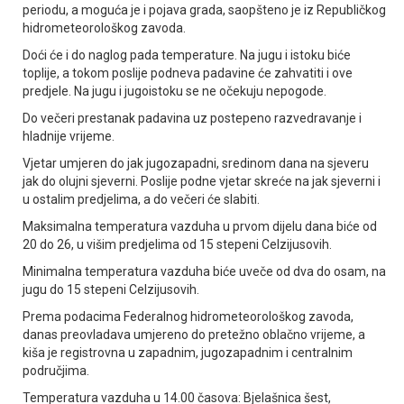
periodu, a moguća je i pojava grada, saopšteno je iz Republičkog
hidrometeorološkog zavoda.
Doći će i do naglog pada temperature. Na jugu i istoku biće
toplije, a tokom poslije podneva padavine će zahvatiti i ove
predjele. Na jugu i jugoistoku se ne očekuju nepogode.
Do večeri prestanak padavina uz postepeno razvedravanje i
hladnije vrijeme.
Vjetar umjeren do jak jugozapadni, sredinom dana na sjeveru
jak do olujni sjeverni. Poslije podne vjetar skreće na jak sjeverni i
u ostalim predjelima, a do večeri će slabiti.
Maksimalna temperatura vazduha u prvom dijelu dana biće od
20 do 26, u višim predjelima od 15 stepeni Celzijusovih.
Minimalna temperatura vazduha biće uveče od dva do osam, na
jugu do 15 stepeni Celzijusovih.
Prema podacima Federalnog hidrometeorološkog zavoda,
danas preovladava umjereno do pretežno oblačno vrijeme, a
kiša je registrovna u zapadnim, jugozapadnim i centralnim
područjima.
Temperatura vazduha u 14.00 časova: Bjelašnica šest,