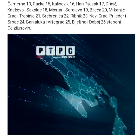
Čemerno 13, Gacko 15, Kalinovik 16, Han Pijesak 17, Drinić,
Kneževo i Sokolac 18, Mostar i Sarajevo 19, Bileća 20, Mrkonjić
Grad i Trebinje 21, Srebrenica 22, Ribnik 23, Novi Grad, Prijedor i
Srbac 24, Banjaluka i Višegrad 25, Bijeljina i Doboj 26 stepeni
Celzijusovih.