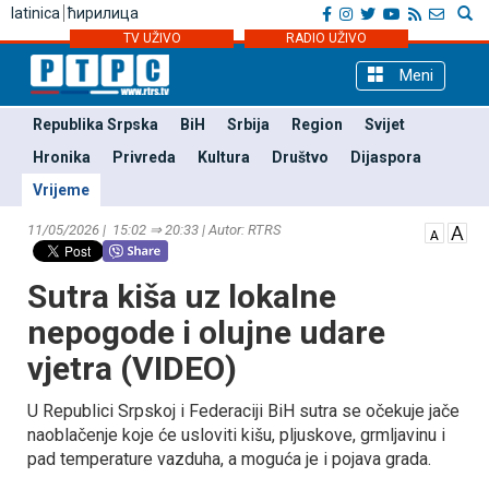
latinica
ћирилица
TV UŽIVO
RADIO UŽIVO
Meni
Republika Srpska
BiH
Srbija
Region
Svijet
Hronika
Privreda
Kultura
Društvo
Dijaspora
Vrijeme
11/05/2026 | 15:02 ⇒ 20:33 | Autor: RTRS
Sutra kiša uz lokalne
nepogode i olujne udare
vjetra (VIDEO)
U Republici Srpskoj i Federaciji BiH sutra se očekuje jače
naoblačenje koje će usloviti kišu, pljuskove, grmljavinu i
pad temperature vazduha, a moguća je i pojava grada.