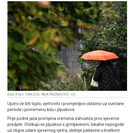
Kiša (Foto: TANJUG/ ANA PAUNKOVIĆ/ nr)
Ujutro će biti toplo, vjetrovito i promjenljivo oblačno uz sunčane
periode i povremenu kišu i pljuskove.
Prije podne jača promjena vremena zahvatiće prvo sjeverne
predjele. Očekuju se pljuskovi s grmljavinom, lokalne nepogode
uz olujne udare sjevernog vjetra, obilnije padavine u kratkom