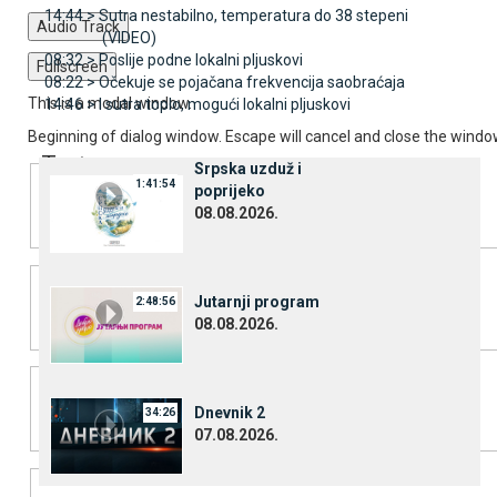
14:44 >
Sutra nestabilno, temperatura do 38 stepeni
Audio Track
(VIDEO)
08:32 >
Poslije podne lokalni pljuskovi
Fullscreen
08:22 >
Očekuje se pojačana frekvencija saobraćaja
This is a modal window.
14:46 >
I sutra toplo, mogući lokalni pljuskovi
Beginning of dialog window. Escape will cancel and close the windo
Text
Srpska uzduž i
1:41:54
poprijeko
08.08.2026.
Color
Transparency
Background
Јutarnji program
2:48:56
Color
Transparency
08.08.2026.
Window
Dnevnik 2
34:26
Color
Transparency
07.08.2026.
Font Size