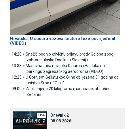
Hrvatska: U sudaru vozova šestoro teže povrijeđenih
(VIDEO)
14:28 >
Snežič podnio krivičnu prijavu protiv Goloba zbog
zabrane ulaska Dodiku u Sloveniju
13:38 >
Masovna tuča navijača Dinama i Hajduka na
parkingu zagrebačkog aerodroma (VIDEO)
12:25 >
U Gornjem Selištu kod Gline obilježena 31 godina od
ubistva Srba u "Oluji"
09:09 >
Zaplijenjeno 20 kilograma marihuane, uhapšen
Zećanin
Dnevnik 2
31:47
08.08.2026.