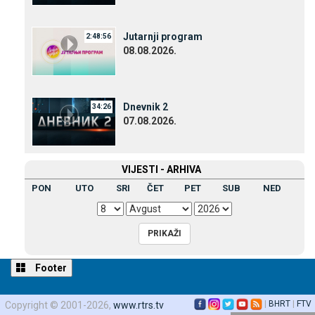
Јutarnji program
2:48:56
08.08.2026.
Dnevnik 2
34:26
07.08.2026.
VIЈESTI - ARHIVA
PON
UTO
SRI
ČET
PET
SUB
NED
Footer
|
BHRT
|
FTV
Copyright © 2001-2026,
www.rtrs.tv