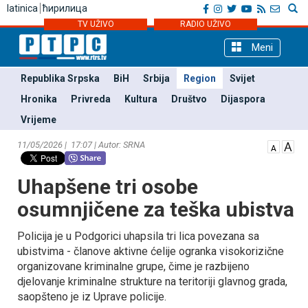
latinica
ћирилица
TV UŽIVO
RADIO UŽIVO
Meni
Republika Srpska
BiH
Srbija
Region
Svijet
Hronika
Privreda
Kultura
Društvo
Dijaspora
Vrijeme
11/05/2026 | 17:07 | Autor: SRNA
Uhapšene tri osobe
osumnjičene za teška ubistva
Policija je u Podgorici uhapsila tri lica povezana sa
ubistvima - članove aktivne ćelije ogranka visokorizične
organizovane kriminalne grupe, čime je razbijeno
djelovanje kriminalne strukture na teritoriji glavnog grada,
saopšteno je iz Uprave policije.