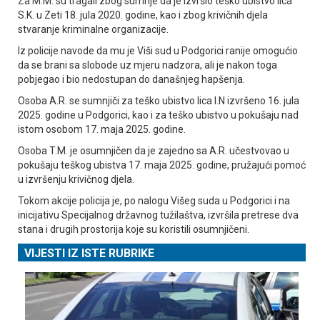
Za M.M. su tragali zbog sumnje da je izvršio teško ubistvo lica
S.K. u Zeti 18. jula 2020. godine, kao i zbog krivičnih djela
stvaranje kriminalne organizacije.
Iz policije navode da mu je Viši sud u Podgorici ranije omogućio
da se brani sa slobode uz mjeru nadzora, ali je nakon toga
pobjegao i bio nedostupan do današnjeg hapšenja.
Osoba A.R. se sumnjiči za teško ubistvo lica I.N izvršeno 16. jula
2025. godine u Podgorici, kao i za teško ubistvo u pokušaju nad
istom osobom 17. maja 2025. godine.
Osoba T.M. je osumnjičen da je zajedno sa A.R. učestvovao u
pokušaju teškog ubistva 17. maja 2025. godine, pružajući pomoć
u izvršenju krivičnog djela.
Tokom akcije policija je, po nalogu Višeg suda u Podgorici i na
inicijativu Specijalnog državnog tužilaštva, izvršila pretrese dva
stana i drugih prostorija koje su koristili osumnjičeni.
VIJESTI IZ ISTE RUBRIKE