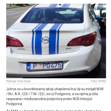
Policija Crne Gore
Foto: RTRS
Јutros su u koordinisanoj akciji uhapšena lica čiji su inicijali M.M.
/36/, A.R. /23/ i T.M. /22/, svi iz Podgorice, a za njima je bila
raspisana i međunarodna potjernica preko NCB Interpol
Podgorica.