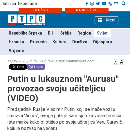
latinica
ћирилица
TV UŽIVO
RADIO UŽIVO
Meni
Republika Srpska
BiH
Srbija
Region
Svijet
Hronika
Privreda
Kultura
Društvo
Dijaspora
Vrijeme
11/05/2026 | 21:51 ⇒ 21:54 | Autor: sputniknews.com
Putin u luksuznom "Aurusu"
provozao svoju učiteljicu
(VIDEO)
Predsjednik Rusije Vladimir Putin, koji se inače vozi u
limuzini "Aurus", ovoga puta je sam sjeo za volan terenca
iste marke kako bi otišao po svoju učiteljicu Veru Gurevič,
koju je pozvao na večeru.