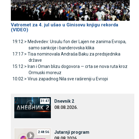
Vatromet za 4. jul ušao u Ginisovu knjigu rekorda
(VIDEO)
19:12 >
Medvedev: Ursulu fon der Lajen ne zanima Evropa,
samo sankcije i banderovska klika
17:17 >
Tisa nominovala Andraša Baku za predsjednika
države
15:12 >
Iran i Oman blizu dogovora — crta se nova ruta kroz
Ormuski moreuz
10:02 >
Virus zapadnog Nila sve rašireniji u Evropi
Dnevnik 2
31:47
08.08.2026.
Јutarnji program
2:48:56
08.08.2026.