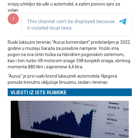
svojoj učiteljici da uđe u automobil, a zatim ponovo sjeo za
volan.
Ruski luksuzni terenac "Aurus komendant" predstavljen je 2022.
godine u muzeju Garaža za posebne namjene. Vozilo ima
pogon na sva četiri točka sa hibridnim pogonskim sistemom,
kao i tvin-turbo V8 motorom snage 598 konjskih snaga, obrtnog
momenta 880 Nm i zapremine 4,4 litra.
"Aurus" je prvi ruski brend luksuznih automobila. Njegova
ponuda trenutno uključuje limuzinu, sedan i terenac.
VIJESTI IZ ISTE RUBRIKE