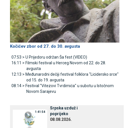
Kočićev zbor od 27. do 30. avgusta
07:53 >
U Prijedoru održan Ša fest (VIDEO)
16:11 >
Filmski festival u Herceg Novom od 22. do 28.
avgusta
12:13 >
Međunarodni dečiji festival folklora "Licidersko srce"
od 15. do 19. avgusta
08:14 >
Festival "Vitezovi Tvrdimića" u subotu u Istočnom
Novom Sarajevu
Srpska uzduž i
1:41:54
poprijeko
08.08.2026.