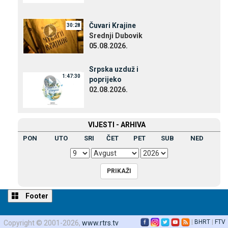
Čuvari Krajine
30:28
Srednji Dubovik
05.08.2026.
Srpska uzduž i
1:47:30
poprijeko
02.08.2026.
VIЈESTI - ARHIVA
PON
UTO
SRI
ČET
PET
SUB
NED
Footer
|
BHRT
|
FTV
Copyright © 2001-2026,
www.rtrs.tv