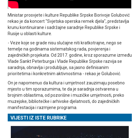
Ministar prosvjete i kulture Republike Srpske Borivoje Golubović
rekao je da koncert "Svjetska operska remek djela", predstavlja
krunu kontinuirane i sadržajne saradnje Republike Srpske i
Rusije u oblasti kulture.
- Veze koje se grade nisu slučajne niti kratkotrajne, nego se
temelje na godinama sistematskog rada, povjerenja i
zajedničkih projekata. Od 2017. godine, kroz sporazume između
Vlade Sankt Peterburga i Vlade Republike Srpske razvija se
saradnja, obnavlja i produbljuje, sa jasno definisanim
prioritetima i konkretnim aktivnostima - rekao je Golubović.
On je napomenuo da kultura i umjetnost zauzimaju posebno
mjesto u tim sporazumima, te da je saradnja ostvarena u
brojnim oblastima, od pozorišne i muzičke umjetnosti, preko
muzejske, bibliotečke i arhivske djelatnosti, do zajedničkih
manifestacija i razmjene programa.
VIJESTI IZ ISTE RUBRIKE