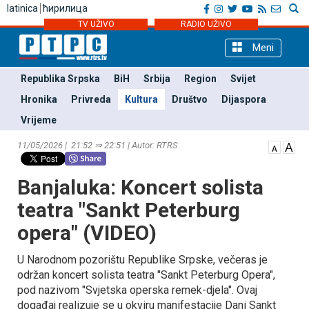
latinica
ћирилица
TV UŽIVO
RADIO UŽIVO
Meni
Republika Srpska
BiH
Srbija
Region
Svijet
Hronika
Privreda
Kultura
Društvo
Dijaspora
Vrijeme
11/05/2026 | 21:52 ⇒ 22:51 | Autor: RTRS
Banjaluka: Koncert solista
teatra "Sankt Peterburg
opera" (VIDEO)
U Narodnom pozorištu Republike Srpske, večeras je
održan koncert solista teatra "Sankt Peterburg Opera",
pod nazivom "Svjetska operska remek-djela". Ovaj
događaj realizuje se u okviru manifestacije Dani Sankt