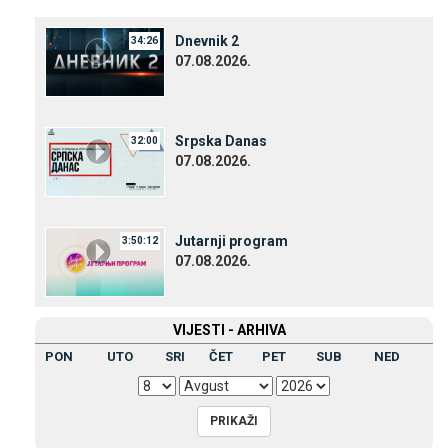
Dnevnik 2
34:26
07.08.2026.
Srpska Danas
32:00
07.08.2026.
Јutarnji program
3:50:12
07.08.2026.
VIЈESTI - ARHIVA
PON
UTO
SRI
ČET
PET
SUB
NED