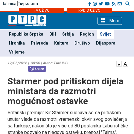
latinica
ћирилица
TV UŽIVO
RADIO UŽIVO
Meni
Republika Srpska
BiH
Srbija
Region
Svijet
Hronika
Privreda
Kultura
Društvo
Dijaspora
Vrijeme
12/05/2026 | 08:50 | Autor: TANЈUG
Starmer pod pritiskom dijela
ministara da razmotri
mogućnost ostavke
Britanski premijer Kir Starmer suočava se sa pritiskom
unutar vlade da razmotri vremenski okvir svog povlačenja
sa funkcije, nakon što je više od 80 poslanika Laburističke
stranke pozvalo na njegovu ostavku, prenosi "Tajms",