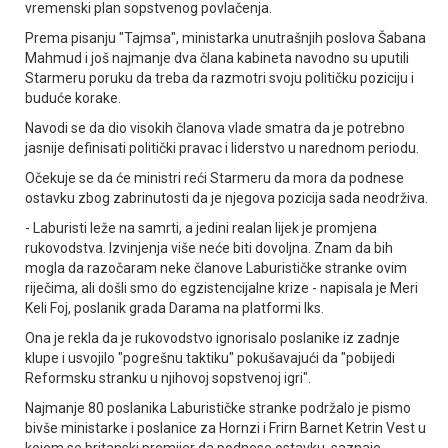
vremenski plan sopstvenog povlačenja.
Prema pisanju "Tajmsa", ministarka unutrašnjih poslova Šabana
Mahmud i još najmanje dva člana kabineta navodno su uputili
Starmeru poruku da treba da razmotri svoju političku poziciju i
buduće korake.
Navodi se da dio visokih članova vlade smatra da je potrebno
jasnije definisati politički pravac i liderstvo u narednom periodu.
Očekuje se da će ministri reći Starmeru da mora da podnese
ostavku zbog zabrinutosti da je njegova pozicija sada neodrživa.
- Laburisti leže na samrti, a jedini realan lijek je promjena
rukovodstva. Izvinjenja više neće biti dovoljna. Znam da bih
mogla da razočaram neke članove Laburističke stranke ovim
riječima, ali došli smo do egzistencijalne krize - napisala je Meri
Keli Foj, poslanik grada Darama na platformi Iks.
Ona je rekla da je rukovodstvo ignorisalo poslanike iz zadnje
klupe i usvojilo "pogrešnu taktiku" pokušavajući da "pobijedi
Reformsku stranku u njihovoj sopstvenoj igri".
Najmanje 80 poslanika Laburističke stranke podržalo je pismo
bivše ministarke i poslanice za Hornzi i Frirn Barnet Ketrin Vest u
kojem se britanski premijer da podnese ostavku, saznaje