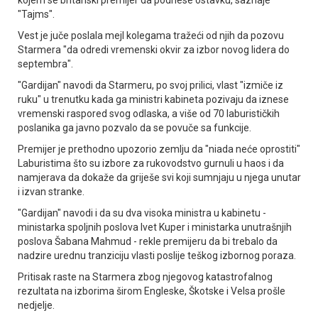
"Tajms".
Vest je juče poslala mejl kolegama tražeći od njih da pozovu
Starmera "da odredi vremenski okvir za izbor novog lidera do
septembra".
"Gardijan" navodi da Starmeru, po svoj prilici, vlast "izmiče iz
ruku" u trenutku kada ga ministri kabineta pozivaju da iznese
vremenski raspored svog odlaska, a više od 70 laburističkih
poslanika ga javno pozvalo da se povuče sa funkcije.
Premijer je prethodno upozorio zemlju da "niada neće oprostiti"
Laburistima što su izbore za rukovodstvo gurnuli u haos i da
namjerava da dokaže da griješe svi koji sumnjaju u njega unutar
i izvan stranke.
"Gardijan" navodi i da su dva visoka ministra u kabinetu -
ministarka spoljnih poslova Ivet Kuper i ministarka unutrašnjih
poslova Šabana Mahmud - rekle premijeru da bi trebalo da
nadzire urednu tranziciju vlasti poslije teškog izbornog poraza.
Pritisak raste na Starmera zbog njegovog katastrofalnog
rezultata na izborima širom Engleske, Škotske i Velsa prošle
nedjelje.