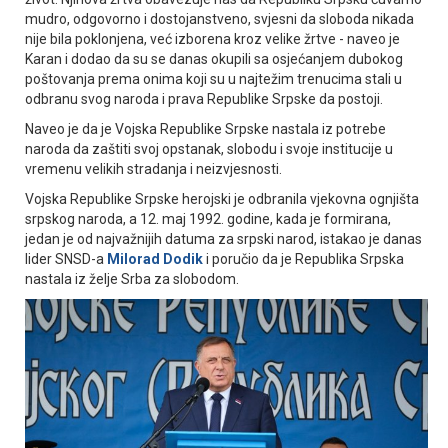
mudro, odgovorno i dostojanstveno, svjesni da sloboda nikada
nije bila poklonjena, već izborena kroz velike žrtve - naveo je
Karan i dodao da su se danas okupili sa osjećanjem dubokog
poštovanja prema onima koji su u najtežim trenucima stali u
odbranu svog naroda i prava Republike Srpske da postoji.
Naveo je da je Vojska Republike Srpske nastala iz potrebe
naroda da zaštiti svoj opstanak, slobodu i svoje institucije u
vremenu velikih stradanja i neizvjesnosti.
Vojska Republike Srpske herojski je odbranila vjekovna ognjišta
srpskog naroda, a 12. maj 1992. godine, kada je formirana,
jedan je od najvažnijih datuma za srpski narod, istakao je danas
lider SNSD-a
Milorad Dodik
i poručio da je Republika Srpska
nastala iz želje Srba za slobodom.