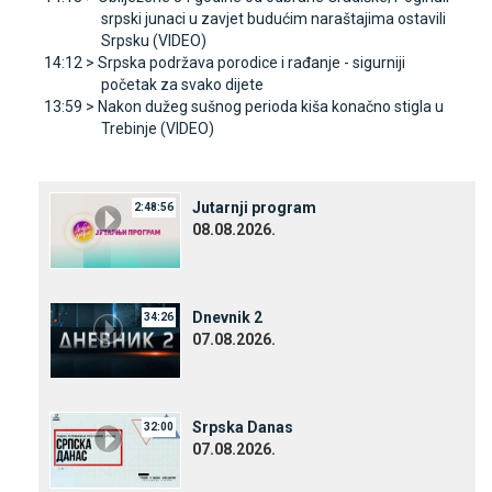
srpski junaci u zavjet budućim naraštajima ostavili
Srpsku (VIDEO)
14:12 >
Srpska podržava porodice i rađanje - sigurniji
početak za svako dijete
13:59 >
Nakon dužeg sušnog perioda kiša konačno stigla u
Trebinje (VIDEO)
Јutarnji program
2:48:56
08.08.2026.
Dnevnik 2
34:26
07.08.2026.
Srpska Danas
32:00
07.08.2026.