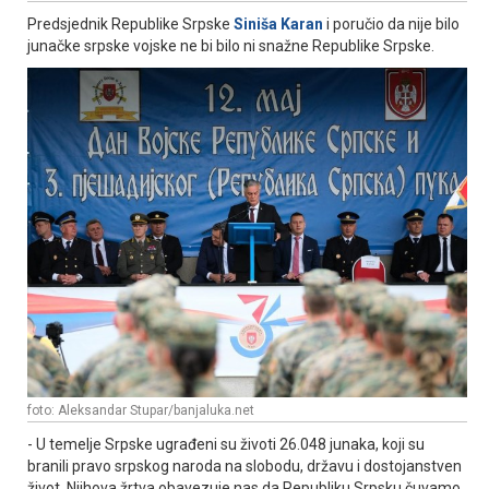
Predsjednik Republike Srpske
Siniša Karan
i poručio da nije bilo
junačke srpske vojske ne bi bilo ni snažne Republike Srpske.
foto: Aleksandar Stupar/banjaluka.net
- U temelje Srpske ugrađeni su životi 26.048 junaka, koji su
branili pravo srpskog naroda na slobodu, državu i dostojanstven
život. Njihova žrtva obavezuje nas da Republiku Srpsku čuvamo