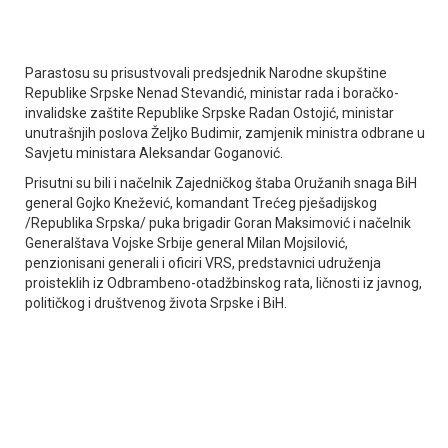
Parastosu su prisustvovali predsjednik Narodne skupštine
Republike Srpske Nenad Stevandić, ministar rada i boračko-
invalidske zaštite Republike Srpske Radan Ostojić, ministar
unutrašnjih poslova Željko Budimir, zamjenik ministra odbrane u
Savjetu ministara Aleksandar Goganović.
Prisutni su bili i načelnik Zajedničkog štaba Oružanih snaga BiH
general Gojko Knežević, komandant Trećeg pješadijskog
/Republika Srpska/ puka brigadir Goran Maksimović i načelnik
Generalštava Vojske Srbije general Milan Mojsilović,
penzionisani generali i oficiri VRS, predstavnici udruženja
proisteklih iz Odbrambeno-otadžbinskog rata, ličnosti iz javnog,
političkog i društvenog života Srpske i BiH.