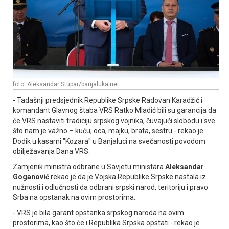
foto: Aleksandar Stupar/banjaluka.net
- Tadašnji predsjednik Republike Srpske Radovan Karadžić i
komandant Glavnog štaba VRS Ratko Mladić bili su garancija da
će VRS nastaviti tradiciju srpskog vojnika, čuvajući slobodu i sve
što nam je važno – kuću, oca, majku, brata, sestru - rekao je
Dodik u kasarni "Kozara" u Banjaluci na svečanosti povodom
obilježavanja Dana VRS.
Zamjenik ministra odbrane u Savjetu ministara
Aleksandar
Goganović
rekao je da je Vojska Republike Srpske nastala iz
nužnosti i odlučnosti da odbrani srpski narod, teritoriju i pravo
Srba na opstanak na ovim prostorima.
- VRS je bila garant opstanka srpskog naroda na ovim
prostorima, kao što će i Republika Srpska opstati - rekao je