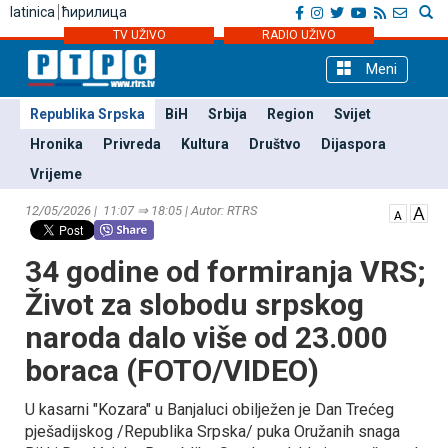
latinica
ћирилица
TV UŽIVO
RADIO UŽIVO
Meni
Republika Srpska
BiH
Srbija
Region
Svijet
Hronika
Privreda
Kultura
Društvo
Dijaspora
Vrijeme
12/05/2026 | 11:07 ⇒ 18:05 | Autor: RTRS
34 godine od formiranja VRS;
Život za slobodu srpskog
naroda dalo više od 23.000
boraca (FOTO/VIDEO)
U kasarni "Kozara" u Banjaluci obilježen je Dan Trećeg
pješadijskog /Republika Srpska/ puka Oružanih snaga