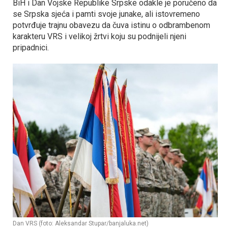
BiH i Dan Vojske Republike Srpske odakle je poručeno da
se Srpska sjeća i pamti svoje junake, ali istovremeno
potvrđuje trajnu obavezu da čuva istinu o odbrambenom
karakteru VRS i velikoj žrtvi koju su podnijeli njeni
pripadnici.
Dan VRS (foto: Aleksandar Stupar/banjaluka.net)