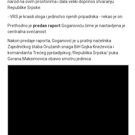
narod na ovim prostorima i dala veliki doprinos stvaranju
Republike Srpske.
- VRS je krasili sloga i jedinstvo njenih pripadnika - rekao je on.
Prethodno je
predan raport
Goganoviću čime je nastavljena je
centralna svečanost.
Nakon predaje raporta, Goganović je u pratnji načelnika
Zajedničkog štaba Oružanih snaga BiH Gojka Kneževića i
komandanta Trećeg pješadijskog /Republika Srpska/ puka
Gorana Maksimovića obavio smotru jedinica.