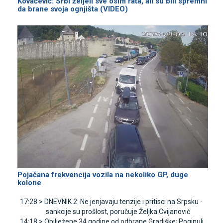
Kovačević: Srbi željeli sve osim rata, ali su bili spremni
da brane svoja ognjišta (VIDEO)
Pojačana frekvencija vozila na nekoliko GP, duge
kolone
17:28 >
DNEVNIK 2: Ne jenjavaju tenzije i pritisci na Srpsku -
sankcije su prošlost, poručuje Željka Cvijanović
14:18 >
Obilježene 34 godine od odbrane Gradiške; Poginuli