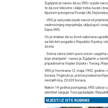
Župljanin je naveo da su VRS i srpski naro
te da ove tekovine i dalje treba čuvati i 
ključnim principima Povelje UN, Dejtonsk
- VRS je sačuvala srpski narod od prijeteć
nadmoćnijeg neprijatelja, uključujući i sn
Dana VRS.
On je istakao da su životi saboraca ugrađ
sa bilo kim pogađa o Republici Srpskoj i 
života.
- Svima vama želim puno sreće i uspjeha u
koje obavljate! - naveo je Župljanin u česti
pripadnicima Vojske Srpske i Trećeg /Rep
VRS je formirana 12. maja 1992. godine i
boraca. Poginulo je, prema podacima Republ
nestalih lica, 23.659 boraca.
Nakon 14 godina postojanja, VRS ušla je u
identitet njeguje Treći pješadijski /Republ
VIJESTI IZ ISTE RUBRIKE