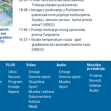
20:43 >
Požar na brdu iznad sela Luka kod
Trebinja stavljen pod kontrolu
18:28 >
Istraga o poslovanju u Potočarima
pokrenula nove prijetnje institucijama
Srpske i Јavnom servisu - kome smeta
istina? (VIDEO)
atnih
17:46 >
Počinje testiranje novog cjevovoda
 sve
prema Tunjicama
publici
16:37 >
Visoke temperature i suša - apel
EO)
građanima da racionalno koriste vodu
(VIDEO)
PLUS
Video
Audio
Muzička
produkcija
Uživo
Emisije
Emisije
O nama
Novosti
Dnevne vijesti
Dnevne vijesti
Novosti
m
Program
Skupština
Muzika
Izdanja
Emisije
Sport
Sport
Audio
Najave
Muzika i zabava
Dokumentarni
Kultura
Mladi