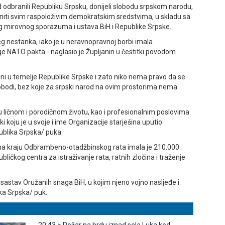
d odbranili Republiku Srpsku, donijeli slobodu srpskom narodu,
braniti svim raspoloživim demokratskim sredstvima, u skladu sa
og mirovnog sporazuma i ustava BiH i Republike Srpske.
eg nestanka, iako je u neravnopravnoj borbi imala
age NATO pakta - naglasio je Župljanin u čestitki povodom
eni u temelje Republike Srpske i zato niko nema pravo da se
slobodi, bez koje za srpski narod na ovim prostorima nema
 ličnom i porodičnom životu, kao i profesionalnim poslovima
tki koju je u svoje i ime Organizacije starješina uputio
ublika Srpska/ puka.
 na kraju Odbrambeno-otadžbinskog rata imala je 210.000
ičkog centra za istraživanje rata, ratnih zločina i traženje
 sastav Oružanih snaga BiH, u kojim njeno vojno nasljeđe i
ika Srpska/ puk.