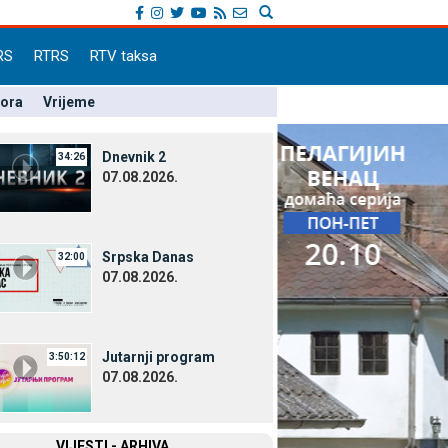
RS
RTRS
RTV taksa
pora
Vrijeme
Dnevnik 2
34:26
07.08.2026.
Srpska Danas
32:00
07.08.2026.
Јutarnji program
3:50:12
07.08.2026.
VIЈESTI - ARHIVA