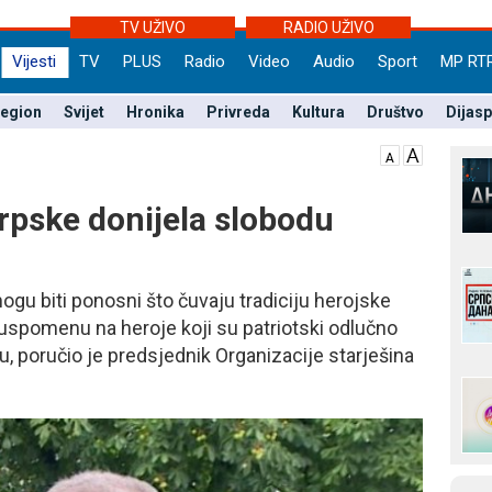
TV UŽIVO
RADIO UŽIVO
Vijesti
TV
PLUS
Radio
Video
Audio
Sport
MP RT
egion
Svijet
Hronika
Privreda
Kultura
Društvo
Dijas
rpske donijela slobodu
ogu biti ponosni što čuvaju tradiciju herojske
uspomenu na heroje koji su patriotski odlučno
nu, poručio je predsjednik Organizacije starješina