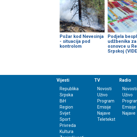
Požar kod Nevesinja
Podjela bespl
- situacija pod
udžbenika za
kontrolom
osnovce u Re
Srpskoj (VID
Vijesti
TV
Radio
Republika
Novosti
Novosti
Srpska
Uživo
Uživo
BiH
Program
Progra
Region
Emisije
Emisije
Svijet
Najave
Najave
Sport
Teletekst
Privreda
Kultura