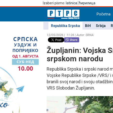
Izaberi pismo:
latinica
ћирилица
Početna
Republika Srpska
BiH
Srbija
R
12/05/2026 | 11:26 | Autor: SRNA
Župljanin: Vojska S
srpskom narodu
Republika Srpska i srpski narod m
Vojske Republike Srpske /VRS/ i 
branili svoj narod i svoju otadžbi
VRS Slobodan Župljanin.