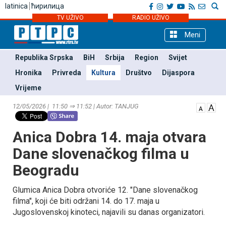
latinica
ћирилица
TV UŽIVO
RADIO UŽIVO
Meni
Republika Srpska
BiH
Srbija
Region
Svijet
Hronika
Privreda
Kultura
Društvo
Dijaspora
Vrijeme
12/05/2026 | 11:50 ⇒ 11:52 | Autor: TANЈUG
Anica Dobra 14. maja otvara
Dane slovenačkog filma u
Beogradu
Glumica Anica Dobra otvoriće 12. "Dane slovenačkog
filma", koji će biti održani 14. do 17. maja u
Јugoslovenskoj kinoteci, najavili su danas organizatori.