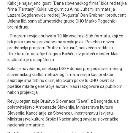
Kako je najavljeno, gosti "Dana slovenačkog filma" biće rediteljka
filma "Fantasy" Kukla, uz glumicu Alinu Јuhart i snimatelja
Lazara Bogdanovića, reditelj "Avgusta" Dan Grabnar i producent
Јelena Ilić, osnivač umetničke grupe OHO Marko Pogačnik i
brojni drugi.
- Program revije obuhvata 19 filmova različitih formata, koji će
biti prikazani sa prevodom na srpski jezik. Posebnu novinu
predstavlja program "Autor u fokusu", posvećen reditelju i
direktoru fotografije Gregoru Božiču, uz prateći master-klas -
istaknuto je u saopštenju.
Kako je navedeno, selekcija DSF+ donosi pregled savremenog
slovenačkog kratkometražnog filma, a revija kao prateće
sadržaje ima tribinu o umjetničkom pokretu OHO, osvrt na
poetike mlađe generacije autorki, kao i razgovore sa publikom
nakon projekcija.
Reviju organizuje Društvo Slovenaca "Sava" iz Beograda, uz
pokroviteljstvo Ambasade Slovenije, Ministarstva kulture
Slovenije, Kancelarije za Slovence u inostranstvu i svijetu,
Ministarstva kulture Srbije i Nacionalnog savjeta slovenačke
nacionalne manjine.