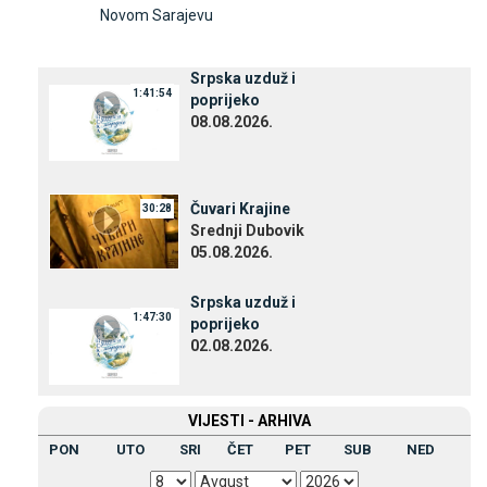
Novom Sarajevu
Srpska uzduž i
1:41:54
poprijeko
08.08.2026.
Čuvari Krajine
30:28
Srednji Dubovik
05.08.2026.
Srpska uzduž i
1:47:30
poprijeko
02.08.2026.
VIЈESTI - ARHIVA
PON
UTO
SRI
ČET
PET
SUB
NED