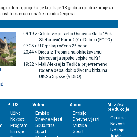
g sistema, projekat je koji traje 13 godina i podrazumijeva
im institucijama i esnafskim udruženjima.
09:19 >
Golubović posjetio Osnovnu školu "Vuk
Stefanović Karadžić" u Doboju (FOTO)
07:25 >
U Srpskoj rođeno 26 beba
20:44 >
Djeca iz Trebinja na obilježavanju
iskrcavanja srpske vojske na Krf
19:32 >
Mali Aleksej iz Teslića, prijevremeno
:
rođena beba, dobio životnu bitku na
UKC-u Srpske (VIDEO)
ić
PLUS
Video
Audio
Muzička
produkcija
Uživo
Emisije
Emisije
O nama
Novosti
Dnevne vijesti
Dnevne vijesti
Novosti
m
Program
Skupština
Muzika
Izdanja
Emisije
Sport
Sport
Audio