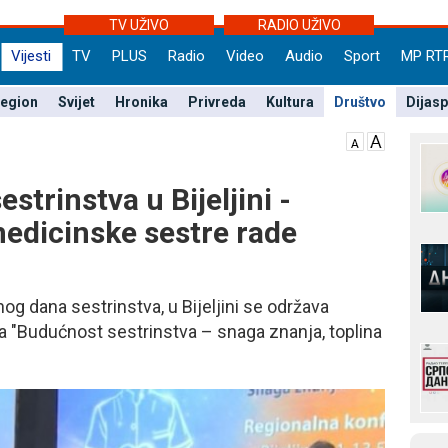
TV UŽIVO
RADIO UŽIVO
Vijesti
TV
PLUS
Radio
Video
Audio
Sport
MP RT
egion
Svijet
Hronika
Privreda
Kultura
Društvo
Dijas
trinstva u Bijeljini -
medicinske sestre rade
 dana sestrinstva, u Bijeljini se održava
a "Budućnost sestrinstva – snaga znanja, toplina