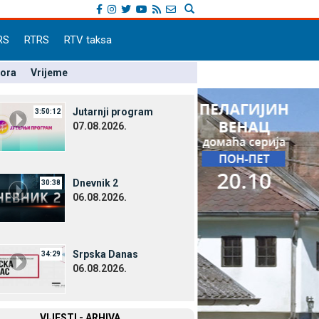
RS
RTRS
RTV taksa
pora
Vrijeme
Јutarnji program
3:50:12
07.08.2026.
Dnevnik 2
30:38
06.08.2026.
Srpska Danas
34:29
06.08.2026.
VIЈESTI - ARHIVA