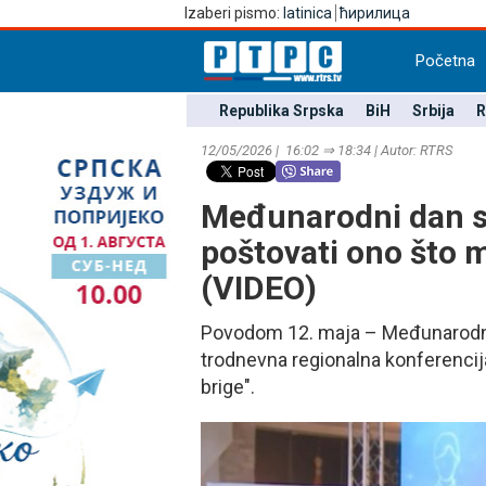
Izaberi pismo:
latinica
ћирилица
Početna
Republika Srpska
BiH
Srbija
R
12/05/2026 | 16:02 ⇒ 18:34 | Autor: RTRS
Međunarodni dan ses
poštovati ono što 
(VIDEO)
Povodom 12. maja – Međunarodnog
trodnevna regionalna konferencij
brige".