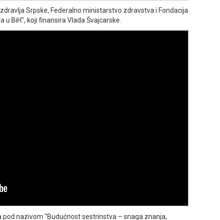
 zdravlja Srpske, Federalno ministarstvo zdravstva i Fondacija
a u BiH", koji finansira Vlada Švajcarske.
va pod nazivom "Budućnost sestrinstva – snaga znanja,