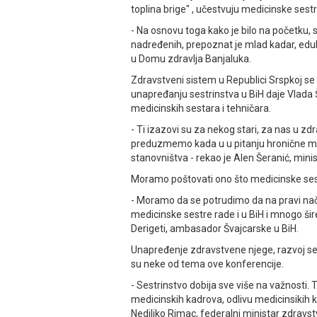
toplina brige" , učestvuju medicinske sestr
- Na osnovu toga kako je bilo na početku,
nadređenih, prepoznat je mlad kadar, eduk
u Domu zdravlja Banjaluka.
Zdravstveni sistem u Republici Srspkoj s
unapređanju sestrinstva u BiH daje Vlada 
medicinskih sestara i tehničara.
- Ti izazovi su za nekog stari, za nas u z
preduzmemo kada u u pitanju hronične mas
stanovništva - rekao je Alen Šeranić, minist
Moramo poštovati ono što medicinske ses
- Moramo da se potrudimo da na pravi na
medicinske sestre rade i u BiH i mnogo šire 
Derigeti, ambasador Švajcarske u BiH.
Unapređenje zdravstvene njege, razvoj ses
su neke od tema ove konferencije.
- Sestrinstvo dobija sve više na važnosti. 
medicinskih kadrova, odlivu medicinsikih k
Nediljko Rimac, federalni ministar zdravst