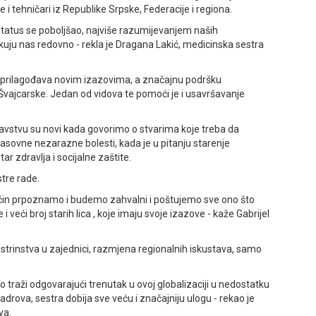
e i tehničari iz Republike Srpske, Federacije i regiona.
 status se poboljšao, najviše razumijevanjem naših
uju nas redovno - rekla je Dragana Lakić, medicinska sestra
e prilagođava novim izazovima, a značajnu podršku
Švajcarske. Јedan od vidova te pomoći je i usavršavanje
dravstvu su novi kada govorimo o stvarima koje treba da
ovne nezarazne bolesti, kada je u pitanju starenje
ar zdravlja i socijalne zaštite.
tre rade.
čin prpoznamo i budemo zahvalni i poštujemo sve ono što
i veći broj starih lica , koje imaju svoje izazove - kaže Gabrijel
trinstva u zajednici, razmjena regionalnih iskustava, samo
To traži odgovarajući trenutak u ovoj globalizaciji u nedostatku
adrova, sestra dobija sve veću i značajniju ulogu - rekao je
va.