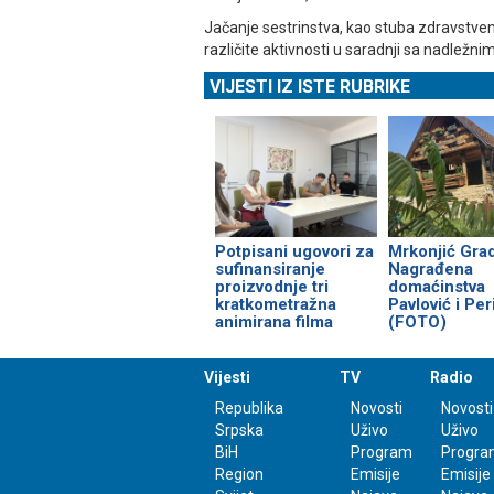
Јačanje sestrinstva, kao stuba zdravstveno
različite aktivnosti u saradnji sa nadležn
VIJESTI IZ ISTE RUBRIKE
Potpisani ugovori za
Mrkonjić Grad
sufinansiranje
Nagrađena
proizvodnje tri
domaćinstva
kratkometražna
Pavlović i Per
animirana filma
(FOTO)
Vijesti
TV
Radio
Republika
Novosti
Novosti
Srpska
Uživo
Uživo
BiH
Program
Progra
Region
Emisije
Emisije